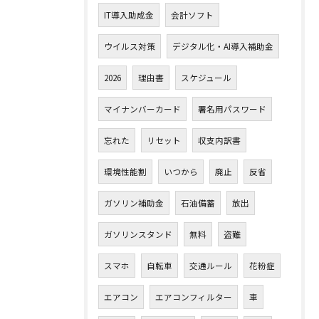
IT導入助成金
会計ソフト
ウイルス対策
デジタル化・AI導入補助金
2026
理由書
スケジュール
マイナンバーカード
署名用パスワード
忘れた
リセット
収支内訳書
環境性能割
いつから
廃止
反省
ガソリン補助金
石油備蓄
放出
ガソリンスタンド
無料
盗難
スマホ
自転車
交通ルール
花粉症
エアコン
エアコンフィルター
車