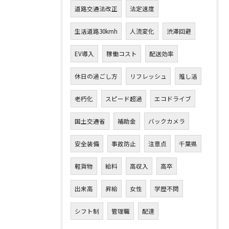
道路交通法改正
法定速度
生活道路30kmh
人流変化
渋滞回避
EV導入
稼働コスト
配送効率
休日の過ごし方
リフレッシュ
推し活
老朽化
スピード超過
エコドライブ
国土交通省
補助金
バックカメラ
安全装備
事故防止
注意点
千葉県
軽貨物
給料
高収入
高卒
出来高
昇給
女性
学歴不問
シフト制
管理職
配達