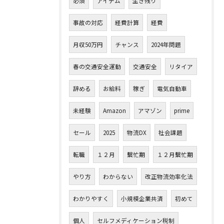
必須
アイテム
生き残り
事故の対応
経費計算
経費
月収50万円
チャンス
2024年問題
春の交通安全運動
交通安全
リタイア
辞める
お給料
稼ぎ
電気自動車
未経験
Amazon
アマゾン
prime
セール
2025
物流DX
社会課題
転職
１２月
繫忙期
１２月繫忙期
やり方
わからない
改正物流効率化法
わかりやすく
小規模企業共済
初めて
個人
セルフメディケーション税制