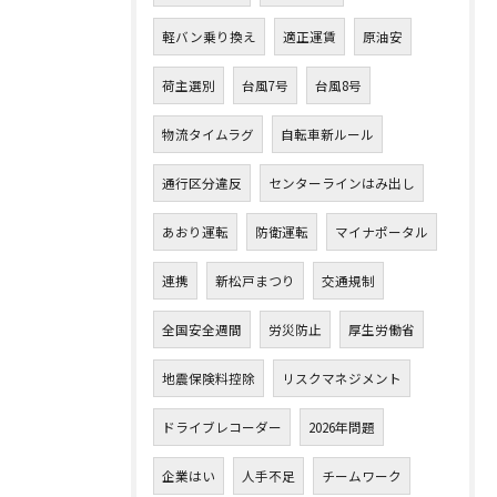
軽バン乗り換え
適正運賃
原油安
荷主選別
台風7号
台風8号
物流タイムラグ
自転車新ルール
通行区分違反
センターラインはみ出し
あおり運転
防衛運転
マイナポータル
連携
新松戸まつり
交通規制
全国安全週間
労災防止
厚生労働省
地震保険料控除
リスクマネジメント
ドライブレコーダー
2026年問題
企業はい
人手不足
チームワーク