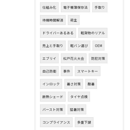
仕組み化
電子帳簿保存法
手取り
待機時間解消
荷主
ドライバーあるある
軽貨物のリアル
売上と手取り
軽バン選び
OEM
エブリイ
松戸花火大会
防犯対策
自己防衛
事件
スマートキー
インロック
暑さ対策
酷暑
断熱シェード
タイヤ点検
バースト対策
猛暑対策
コンプライアンス
多重下請