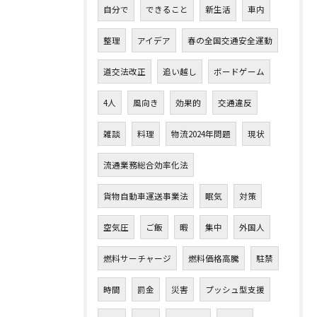
自分で
できること
新生活
車内
整理
アイデア
春の全国交通安全運動
道交法改正
追い越し
ボードゲーム
4人
風向き
効果的
交通違反
雑談
料理
物流2024年問題
現状
流通業務総合効率化法
貨物自動車運送事業法
眠気
対策
空気圧
ご飯
暇
集中
外国人
燃料サーチャージ
燃料価格高騰
駐禁
時間
罰金
災害
プッシュ型支援