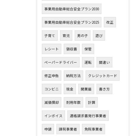
事業用自動車総合安全プラン2030
事業用自動車総合安全プラン2025
改正
子育て
育児
男の子
遊び
レシート
領収書
保管
ペーパードライバー
運転
間違い
修正申告
納税方法
クレジットカード
コンビニ
現金
開業届
書き方
減価償却
耐用年数
計算
インボイス
適格請求書発行事業者
申請
課税事業者
免税事業者