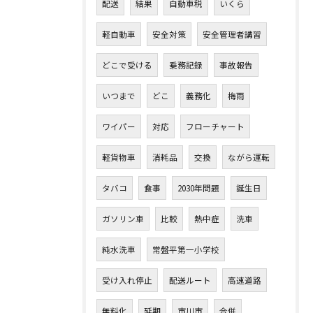
配送
結果
自動車税
いくら
軽自動車
安全対策
安全管理者講習
どこで受ける
乗務記録
事故報告
いつまで
どこ
義務化
梅雨
ワイパー
対応
フローチャート
軽貨物車
消耗品
交換
ながら運転
タバコ
食事
2030年問題
誕生日
ガソリン車
比較
熱中症
洗車
純水洗車
常盤平第一小学校
受け入れ停止
配送ルート
高速道路
無料化
延期
市川市
合併