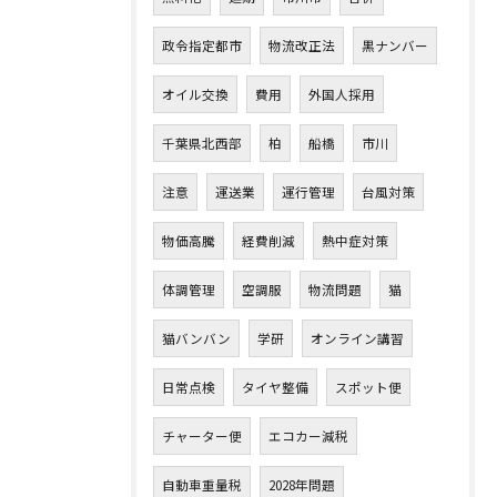
政令指定都市
物流改正法
黒ナンバー
オイル交換
費用
外国人採用
千葉県北西部
柏
船橋
市川
注意
運送業
運行管理
台風対策
物価高騰
経費削減
熱中症対策
体調管理
空調服
物流問題
猫
猫バンバン
学研
オンライン講習
日常点検
タイヤ整備
スポット便
チャーター便
エコカー減税
自動車重量税
2028年問題