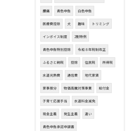
腰痛
青色申告
白色申告
医療費控除
犬
趣味
トリミング
インボイス制度
2割特例
青色申告特別控除
令和８年税制改正
ふるさと納税
控除
住民税
所得税
水道光熱費
通信費
地代家賃
家事按分
物価高騰対策事業
給付金
子育て応援手当
水道料金減免
現金主義
発生主義
違い
青色申告承認申請書