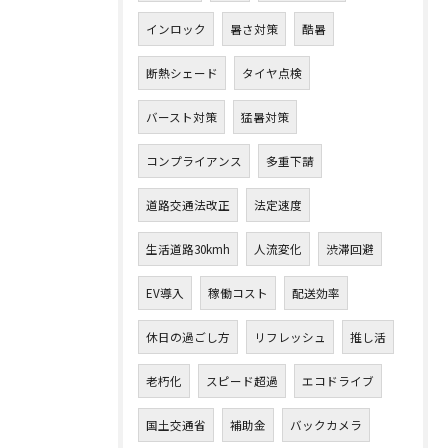
インロック
暑さ対策
酷暑
断熱シェード
タイヤ点検
バースト対策
猛暑対策
コンプライアンス
多重下請
道路交通法改正
法定速度
生活道路30kmh
人流変化
渋滞回避
EV導入
稼働コスト
配送効率
休日の過ごし方
リフレッシュ
推し活
老朽化
スピード超過
エコドライブ
国土交通省
補助金
バックカメラ