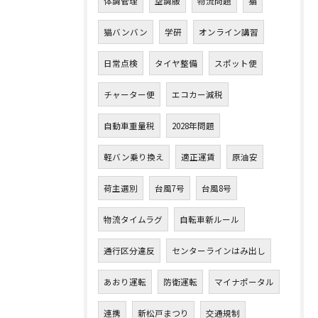
体調管理
空調服
物流問題
猫
猫バンバン
学研
オンライン講習
日常点検
タイヤ整備
スポット便
チャーター便
エコカー減税
自動車重量税
2028年問題
軽バン乗り換え
適正運賃
原油安
荷主選別
台風7号
台風8号
物流タイムラグ
自転車新ルール
通行区分違反
センターラインはみ出し
あおり運転
防衛運転
マイナポータル
連携
新松戸まつり
交通規制