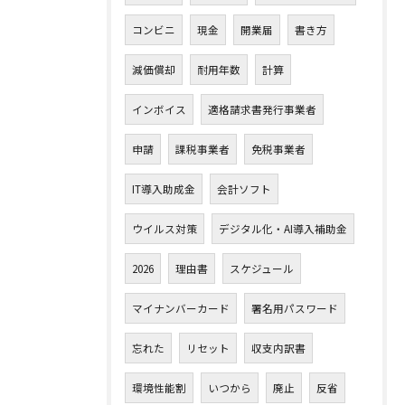
コンビニ
現金
開業届
書き方
減価償却
耐用年数
計算
インボイス
適格請求書発行事業者
申請
課税事業者
免税事業者
IT導入助成金
会計ソフト
ウイルス対策
デジタル化・AI導入補助金
2026
理由書
スケジュール
マイナンバーカード
署名用パスワード
忘れた
リセット
収支内訳書
環境性能割
いつから
廃止
反省