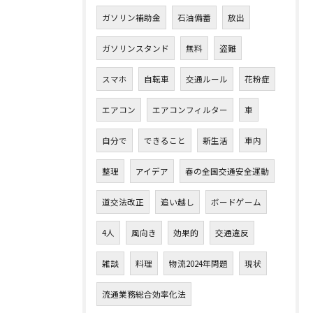
ガソリン補助金
石油備蓄
放出
ガソリンスタンド
無料
盗難
スマホ
自転車
交通ルール
花粉症
エアコン
エアコンフィルター
車
自分で
できること
新生活
車内
整理
アイデア
春の全国交通安全運動
道交法改正
追い越し
ボードゲーム
4人
風向き
効果的
交通違反
雑談
料理
物流2024年問題
現状
流通業務総合効率化法