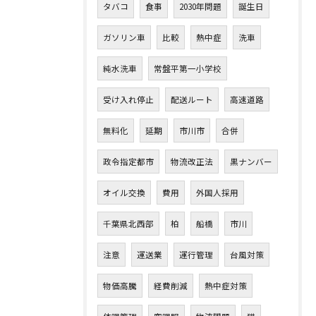
タバコ
食事
2030年問題
誕生日
ガソリン車
比較
熱中症
洗車
純水洗車
常盤平第一小学校
受け入れ停止
配送ルート
高速道路
無料化
延期
市川市
合併
政令指定都市
物流改正法
黒ナンバー
オイル交換
費用
外国人採用
千葉県北西部
柏
船橋
市川
注意
運送業
運行管理
台風対策
物価高騰
経費削減
熱中症対策