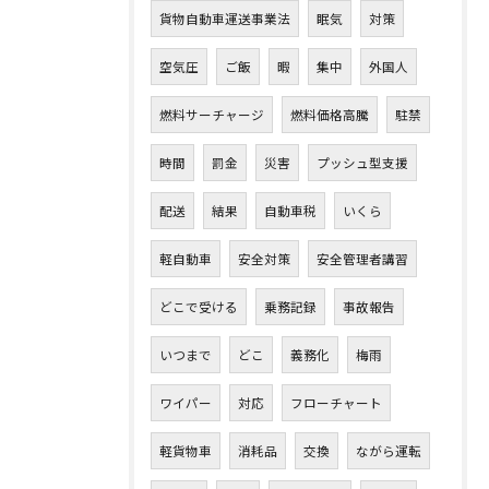
貨物自動車運送事業法
眠気
対策
空気圧
ご飯
暇
集中
外国人
燃料サーチャージ
燃料価格高騰
駐禁
時間
罰金
災害
プッシュ型支援
配送
結果
自動車税
いくら
軽自動車
安全対策
安全管理者講習
どこで受ける
乗務記録
事故報告
いつまで
どこ
義務化
梅雨
ワイパー
対応
フローチャート
軽貨物車
消耗品
交換
ながら運転