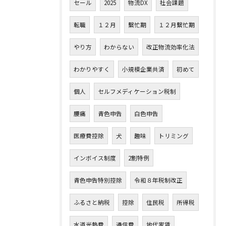
セール
2025
物流DX
社会課題
転職
１２月
繫忙期
１２月繫忙期
やり方
わからない
改正物流効率化法
わかりやすく
小規模企業共済
初めて
個人
セルフメディケーション税制
腰痛
青色申告
白色申告
医療費控除
犬
趣味
トリミング
インボイス制度
2割特例
青色申告特別控除
令和８年税制改正
ふるさと納税
控除
住民税
所得税
水道光熱費
通信費
地代家賃