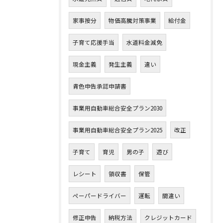
家事按分
物価高騰対策事業
給付金
子育て応援手当
水道料金減免
現金主義
発生主義
違い
青色申告承認申請書
事業用自動車総合安全プラン2030
事業用自動車総合安全プラン2025
改正
子育て
育児
男の子
遊び
レシート
領収書
保管
ペーパードライバー
運転
間違い
修正申告
納税方法
クレジットカード