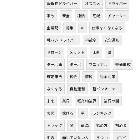
軽貨物ドライバー
オススメ
ドライバー
事故
安全
種類
宅配
チャーター
企業配
募集
AI
仕事なくなくなる
軽バンドライバー
事故率
安全運転
ドローン
メリット
仕事
県
ターボ車
ターボ
マニュアル
交通事故
確定申告
税金
節税
税金対策
なくなる
自動運転
軽バンオーナー
未来
業界
軽貨物業界
業界の闇
実態
稼げる
男
ランキング
トラック
楽
簡単
始め方
初心者
中古
向いていない人
きつい
キツイ