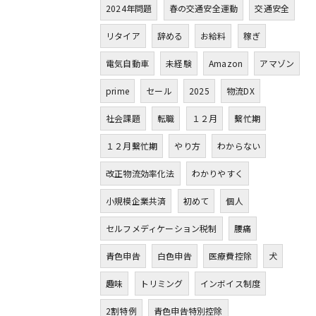
2024年問題
春の交通安全運動
交通安全
リタイア
辞める
お給料
稼ぎ
電気自動車
未経験
Amazon
アマゾン
prime
セール
2025
物流DX
社会課題
転職
１２月
繫忙期
１２月繫忙期
やり方
わからない
改正物流効率化法
わかりやすく
小規模企業共済
初めて
個人
セルフメディケーション税制
腰痛
青色申告
白色申告
医療費控除
犬
趣味
トリミング
インボイス制度
2割特例
青色申告特別控除