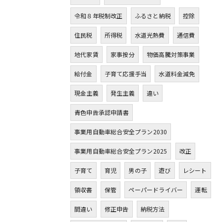
令和８年税制改正
ふるさと納税
控除
住民税
所得税
水道光熱費
通信費
地代家賃
家事按分
物価高騰対策事業
給付金
子育て応援手当
水道料金減免
現金主義
発生主義
違い
青色申告承認申請書
事業用自動車総合安全プラン2030
事業用自動車総合安全プラン2025
改正
子育て
育児
男の子
遊び
レシート
領収書
保管
ペーパードライバー
運転
間違い
修正申告
納税方法