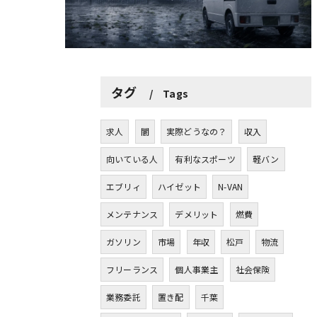
タグ
Tags
求人
闇
実際どうなの？
収入
向いている人
有利なスポーツ
軽バン
エブリィ
ハイゼット
N-VAN
メンテナンス
デメリット
燃費
ガソリン
市場
年収
松戸
物流
フリーランス
個人事業主
社会保険
業務委託
置き配
千葉