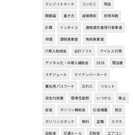
クレジットカード
コンビニ
現金
開業届
書き方
減価償却
耐用年数
計算
インボイス
適格請求書発行事業者
申請
課税事業者
免税事業者
IT導入助成金
会計ソフト
ウイルス対策
デジタル化・AI導入補助金
2026
理由書
スケジュール
マイナンバーカード
署名用パスワード
忘れた
リセット
収支内訳書
環境性能割
いつから
廃止
反省
ガソリン補助金
石油備蓄
放出
ガソリンスタンド
無料
盗難
スマホ
自転車
交通ルール
花粉症
エアコン