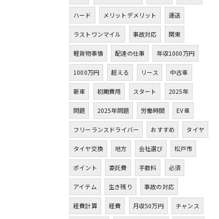
ハード
メリットデメリット
運送
ラストワンマイル
事故対応
関東
軽貨物事情
配達の仕事
年収1000万円
1000万円
超える
リース
中古車
新車
初期費用
スタート
2025年
問題
2025年問題
労働時間
EV車
フリーランスドライバー
おすすめ
タイヤ
タイヤ交換
地方
会社選び
松戸市
ポイント
委託費
手数料
必須
アイテム
生き残り
事故の対応
経費計算
経費
月収50万円
チャンス