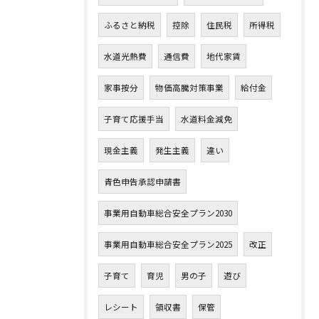
ふるさと納税
控除
住民税
所得税
水道光熱費
通信費
地代家賃
家事按分
物価高騰対策事業
給付金
子育て応援手当
水道料金減免
現金主義
発生主義
違い
青色申告承認申請書
事業用自動車総合安全プラン2030
事業用自動車総合安全プラン2025
改正
子育て
育児
男の子
遊び
レシート
領収書
保管