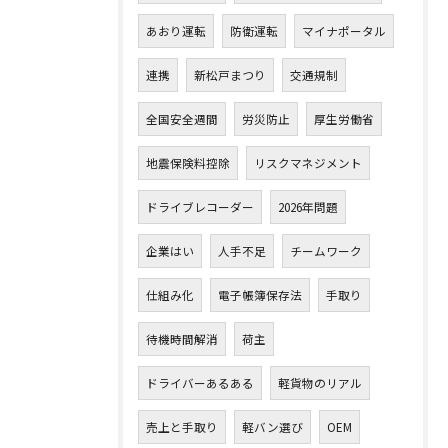
あおり運転
防衛運転
マイナポータル
連携
新松戸まつり
交通規制
全国安全週間
労災防止
厚生労働省
地震保険料控除
リスクマネジメント
ドライブレコーダー
2026年問題
企業はい
人手不足
チームワーク
仕組み化
電子帳簿保存法
手取り
待機時間解消
荷主
ドライバーあるある
軽貨物のリアル
売上と手取り
軽バン選び
OEM