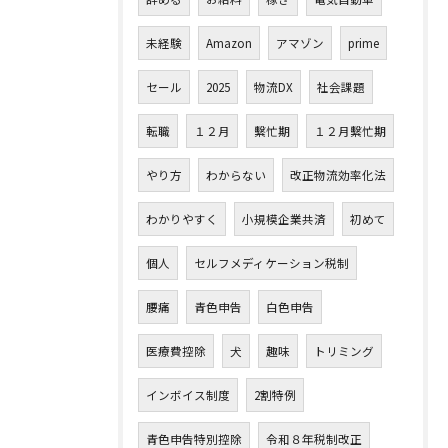
未経験
Amazon
アマゾン
prime
セール
2025
物流DX
社会課題
転職
１２月
繫忙期
１２月繫忙期
やり方
わからない
改正物流効率化法
わかりやすく
小規模企業共済
初めて
個人
セルフメディケーション税制
腰痛
青色申告
白色申告
医療費控除
犬
趣味
トリミング
インボイス制度
2割特例
青色申告特別控除
令和８年税制改正