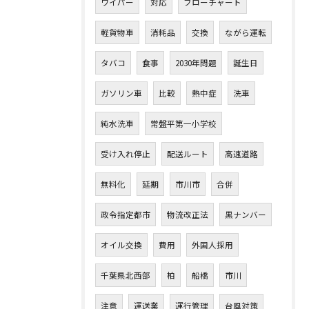
ワイパー
対応
フローチャート
軽貨物車
消耗品
交換
ながら運転
タバコ
食事
2030年問題
誕生日
ガソリン車
比較
熱中症
洗車
純水洗車
常盤平第一小学校
受け入れ停止
配送ルート
高速道路
無料化
延期
市川市
合併
政令指定都市
物流改正法
黒ナンバー
オイル交換
費用
外国人採用
千葉県北西部
柏
船橋
市川
注意
運送業
運行管理
台風対策