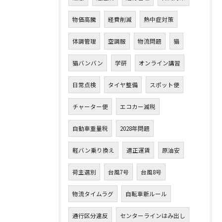
物価高騰
経費削減
熱中症対策
体調管理
空調服
物流問題
猫
猫バンバン
学研
オンライン講習
日常点検
タイヤ整備
スポット便
チャーター便
エコカー減税
自動車重量税
2028年問題
軽バン乗り換え
適正運賃
原油安
荷主選別
台風7号
台風8号
物流タイムラグ
自転車新ルール
通行区分違反
センターラインはみ出し