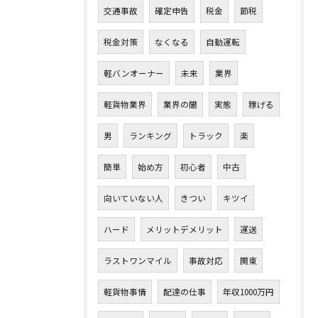
交通事故
確定申告
税金
節税
税金対策
なくなる
自動運転
軽バンオーナー
未来
業界
軽貨物業界
業界の闇
実態
稼げる
男
ランキング
トラック
楽
簡単
始め方
初心者
中古
向いていない人
きつい
キツイ
ハード
メリットデメリット
運送
ラストワンマイル
事故対応
関東
軽貨物事情
配達の仕事
年収1000万円