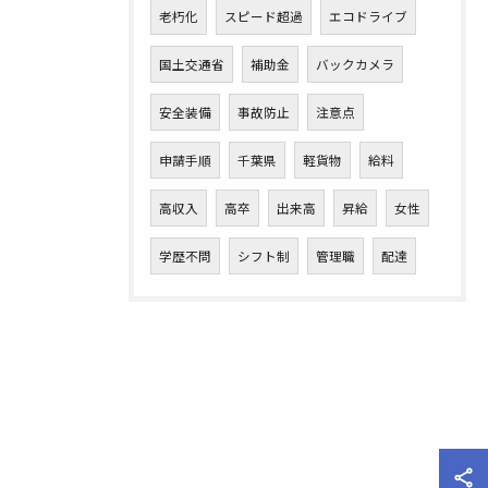
老朽化
スピード超過
エコドライブ
国土交通省
補助金
バックカメラ
安全装備
事故防止
注意点
申請手順
千葉県
軽貨物
給料
高収入
高卒
出来高
昇給
女性
学歴不問
シフト制
管理職
配達