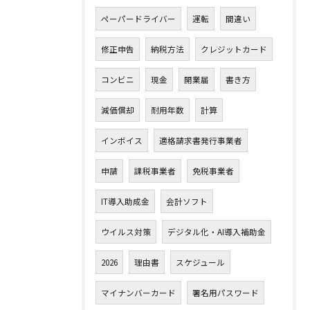
ペーパードライバー
運転
間違い
修正申告
納税方法
クレジットカード
コンビニ
現金
開業届
書き方
減価償却
耐用年数
計算
インボイス
適格請求書発行事業者
申請
課税事業者
免税事業者
IT導入助成金
会計ソフト
ウイルス対策
デジタル化・AI導入補助金
2026
理由書
スケジュール
マイナンバーカード
署名用パスワード