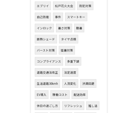
エブリイ
松戸花火大会
防犯対策
自己防衛
事件
スマートキー
インロック
暑さ対策
酷暑
断熱シェード
タイヤ点検
バースト対策
猛暑対策
コンプライアンス
多重下請
道路交通法改正
法定速度
生活道路30kmh
人流変化
渋滞回避
EV導入
稼働コスト
配送効率
休日の過ごし方
リフレッシュ
推し活