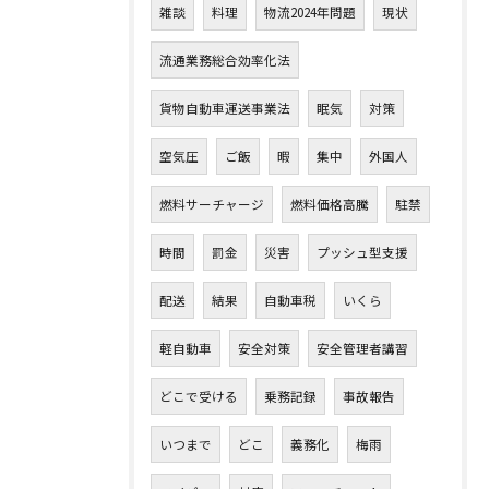
雑談
料理
物流2024年問題
現状
流通業務総合効率化法
貨物自動車運送事業法
眠気
対策
空気圧
ご飯
暇
集中
外国人
燃料サーチャージ
燃料価格高騰
駐禁
時間
罰金
災害
プッシュ型支援
配送
結果
自動車税
いくら
軽自動車
安全対策
安全管理者講習
どこで受ける
乗務記録
事故報告
いつまで
どこ
義務化
梅雨