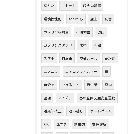
忘れた
リセット
収支内訳書
環境性能割
いつから
廃止
反省
ガソリン補助金
石油備蓄
放出
ガソリンスタンド
無料
盗難
スマホ
自転車
交通ルール
花粉症
エアコン
エアコンフィルター
車
自分で
できること
新生活
車内
整理
アイデア
春の全国交通安全運動
道交法改正
追い越し
ボードゲーム
4人
風向き
効果的
交通違反