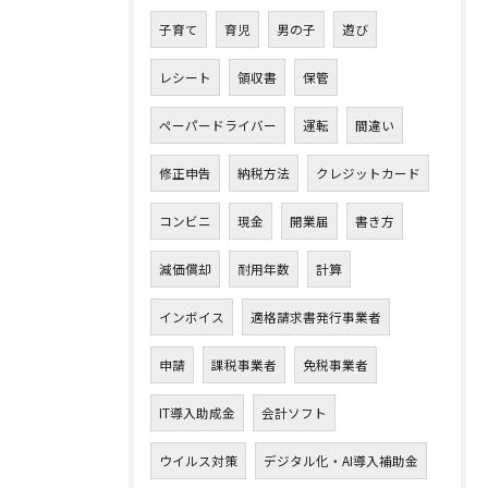
子育て
育児
男の子
遊び
レシート
領収書
保管
ペーパードライバー
運転
間違い
修正申告
納税方法
クレジットカード
コンビニ
現金
開業届
書き方
減価償却
耐用年数
計算
インボイス
適格請求書発行事業者
申請
課税事業者
免税事業者
IT導入助成金
会計ソフト
ウイルス対策
デジタル化・AI導入補助金