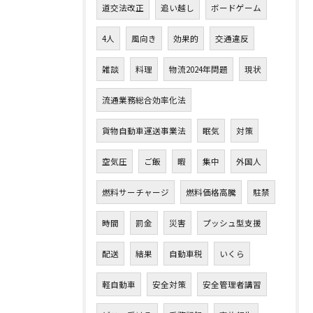
道交法改正
追い越し
ボードゲーム
4人
風向き
効果的
交通違反
雑談
料理
物流2024年問題
現状
流通業務総合効率化法
貨物自動車運送事業法
眠気
対策
空気圧
ご飯
暇
集中
外国人
燃料サーチャージ
燃料価格高騰
駐禁
時間
罰金
災害
プッシュ型支援
配送
結果
自動車税
いくら
軽自動車
安全対策
安全管理者講習