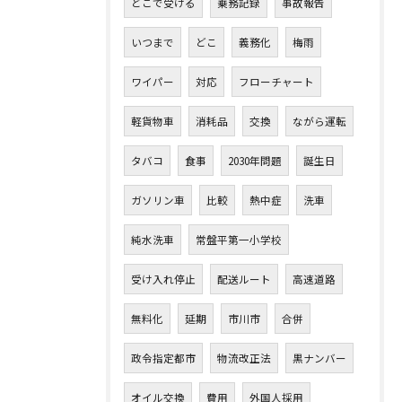
どこで受ける
乗務記録
事故報告
いつまで
どこ
義務化
梅雨
ワイパー
対応
フローチャート
軽貨物車
消耗品
交換
ながら運転
タバコ
食事
2030年問題
誕生日
ガソリン車
比較
熱中症
洗車
純水洗車
常盤平第一小学校
受け入れ停止
配送ルート
高速道路
無料化
延期
市川市
合併
政令指定都市
物流改正法
黒ナンバー
オイル交換
費用
外国人採用