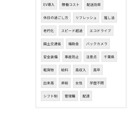
EV導入
稼働コスト
配送効率
休日の過ごし方
リフレッシュ
推し活
老朽化
スピード超過
エコドライブ
国土交通省
補助金
バックカメラ
安全装備
事故防止
注意点
千葉県
軽貨物
給料
高収入
高卒
出来高
昇給
女性
学歴不問
シフト制
管理職
配達