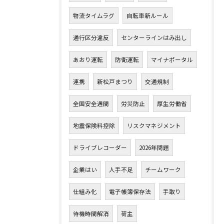
物流タイムラグ
自転車新ルール
通行区分違反
センターラインはみ出し
あおり運転
防衛運転
マイナポータル
連携
新松戸まつり
交通規制
全国安全週間
労災防止
厚生労働省
地震保険料控除
リスクマネジメント
ドライブレコーダー
2026年問題
企業はい
人手不足
チームワーク
仕組み化
電子帳簿保存法
手取り
待機時間解消
荷主