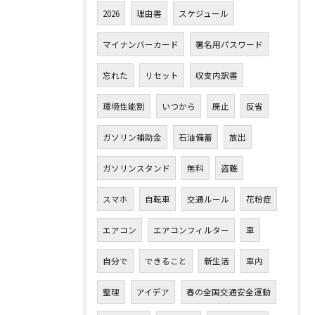
2026
理由書
スケジュール
マイナンバーカード
署名用パスワード
忘れた
リセット
収支内訳書
環境性能割
いつから
廃止
反省
ガソリン補助金
石油備蓄
放出
ガソリンスタンド
無料
盗難
スマホ
自転車
交通ルール
花粉症
エアコン
エアコンフィルター
車
自分で
できること
新生活
車内
整理
アイデア
春の全国交通安全運動