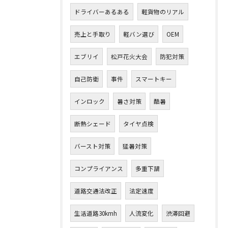
ドライバーあるある
軽貨物のリアル
売上と手取り
軽バン選び
OEM
エブリイ
松戸花火大会
防犯対策
自己防衛
事件
スマートキー
インロック
暑さ対策
酷暑
断熱シェード
タイヤ点検
バースト対策
猛暑対策
コンプライアンス
多重下請
道路交通法改正
法定速度
生活道路30kmh
人流変化
渋滞回避