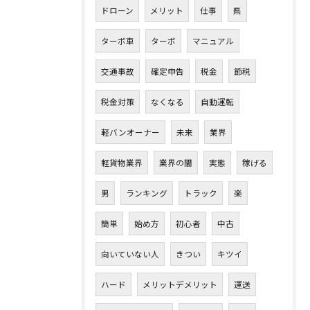
ドローン
メリット
仕事
県
ターボ車
ターボ
マニュアル
交通事故
確定申告
税金
節税
税金対策
なくなる
自動運転
軽バンオーナー
未来
業界
軽貨物業界
業界の闇
実態
稼げる
男
ランキング
トラック
楽
簡単
始め方
初心者
中古
向いていない人
きつい
キツイ
ハード
メリットデメリット
運送