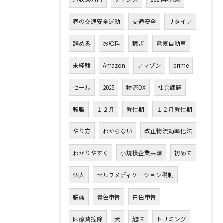
春の交通安全運動
交通安全
リタイア
辞める
お給料
稼ぎ
電気自動車
未経験
Amazon
アマゾン
prime
セール
2025
物流DX
社会課題
転職
１２月
繫忙期
１２月繫忙期
やり方
わからない
改正物流効率化法
わかりやすく
小規模企業共済
初めて
個人
セルフメディケーション税制
腰痛
青色申告
白色申告
医療費控除
犬
趣味
トリミング