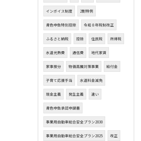
インボイス制度
2割特例
青色申告特別控除
令和８年税制改正
ふるさと納税
控除
住民税
所得税
水道光熱費
通信費
地代家賃
家事按分
物価高騰対策事業
給付金
子育て応援手当
水道料金減免
現金主義
発生主義
違い
青色申告承認申請書
事業用自動車総合安全プラン2030
事業用自動車総合安全プラン2025
改正