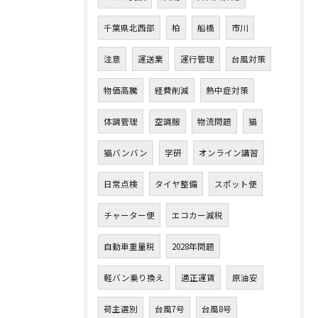
千葉県北西部
柏
船橋
市川
注意
運送業
運行管理
台風対策
物価高騰
経費削減
熱中症対策
体調管理
空調服
物流問題
猫
猫バンバン
学研
オンライン講習
日常点検
タイヤ整備
スポット便
チャーター便
エコカー減税
自動車重量税
2028年問題
軽バン乗り換え
適正運賃
原油安
荷主選別
台風7号
台風8号