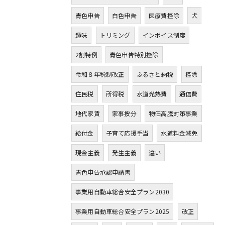
青色申告
白色申告
医療費控除
犬
趣味
トリミング
インボイス制度
2割特例
青色申告特別控除
令和８年税制改正
ふるさと納税
控除
住民税
所得税
水道光熱費
通信費
地代家賃
家事按分
物価高騰対策事業
給付金
子育て応援手当
水道料金減免
現金主義
発生主義
違い
青色申告承認申請書
事業用自動車総合安全プラン2030
事業用自動車総合安全プラン2025
改正