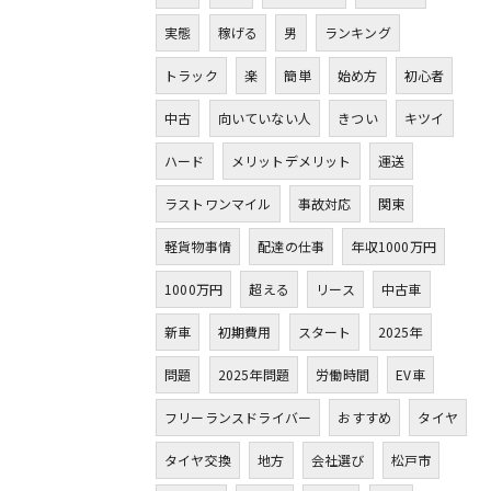
実態
稼げる
男
ランキング
トラック
楽
簡単
始め方
初心者
中古
向いていない人
きつい
キツイ
ハード
メリットデメリット
運送
ラストワンマイル
事故対応
関東
軽貨物事情
配達の仕事
年収1000万円
1000万円
超える
リース
中古車
新車
初期費用
スタート
2025年
問題
2025年問題
労働時間
EV車
フリーランスドライバー
おすすめ
タイヤ
タイヤ交換
地方
会社選び
松戸市