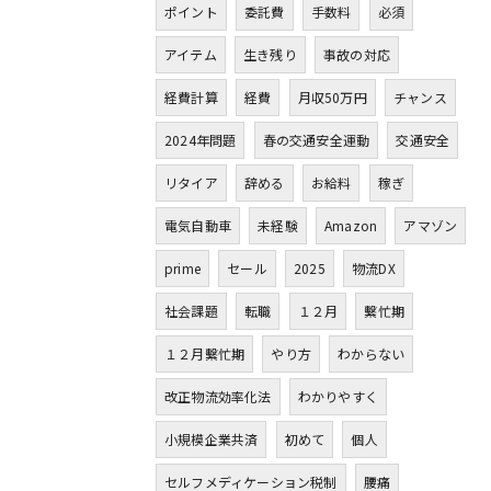
ポイント
委託費
手数料
必須
アイテム
生き残り
事故の対応
経費計算
経費
月収50万円
チャンス
2024年問題
春の交通安全運動
交通安全
リタイア
辞める
お給料
稼ぎ
電気自動車
未経験
Amazon
アマゾン
prime
セール
2025
物流DX
社会課題
転職
１２月
繫忙期
１２月繫忙期
やり方
わからない
改正物流効率化法
わかりやすく
小規模企業共済
初めて
個人
セルフメディケーション税制
腰痛