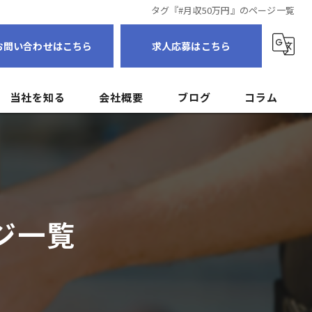
タグ『#月収50万円』のページ一覧
お問い合わせはこちら
求人応募はこちら
当社を知る
会社概要
ブログ
コラム
転職
個人事業主
フリーランス
ジ一覧
ドライバー
未経験