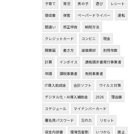
子育て
育児
男の子
遊び
レシート
領収書
保管
ペーパードライバー
運転
間違い
修正申告
納税方法
クレジットカード
コンビニ
現金
開業届
書き方
減価償却
耐用年数
計算
インボイス
適格請求書発行事業者
申請
課税事業者
免税事業者
IT導入助成金
会計ソフト
ウイルス対策
デジタル化・AI導入補助金
2026
理由書
スケジュール
マイナンバーカード
署名用パスワード
忘れた
リセット
収支内訳書
環境性能割
いつから
廃止