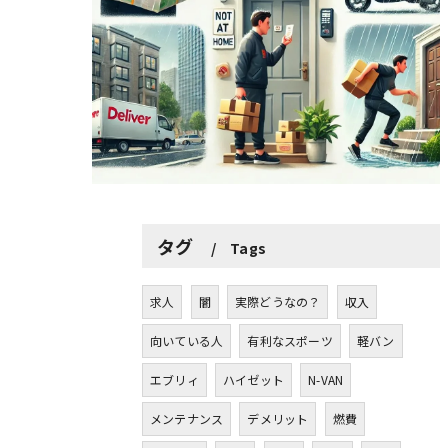
タグ
Tags
求人
闇
実際どうなの？
収入
向いている人
有利なスポーツ
軽バン
エブリィ
ハイゼット
N-VAN
メンテナンス
デメリット
燃費