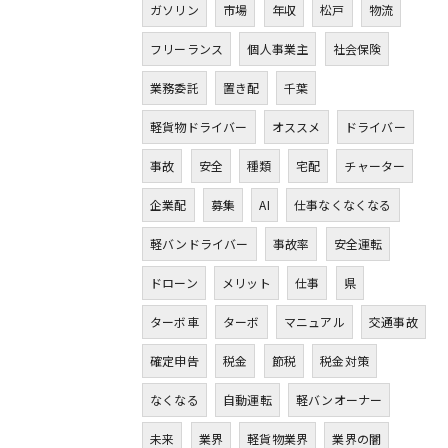
ガソリン
市場
年収
松戸
物流
フリーランス
個人事業主
社会保険
業務委託
置き配
千葉
軽貨物ドライバー
オススメ
ドライバー
事故
安全
種類
宅配
チャーター
企業配
募集
AI
仕事なくなくなる
軽バンドライバー
事故率
安全運転
ドローン
メリット
仕事
県
ターボ車
ターボ
マニュアル
交通事故
確定申告
税金
節税
税金対策
なくなる
自動運転
軽バンオーナー
未来
業界
軽貨物業界
業界の闇