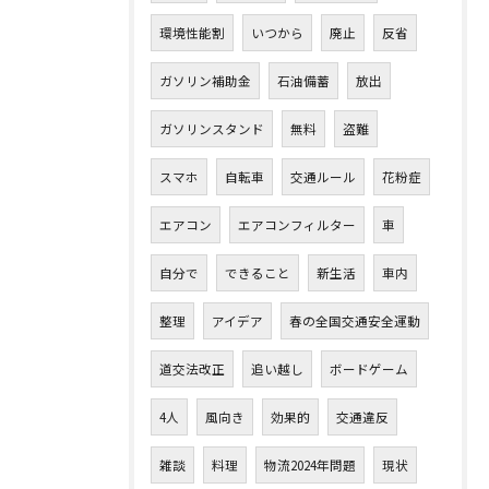
環境性能割
いつから
廃止
反省
ガソリン補助金
石油備蓄
放出
ガソリンスタンド
無料
盗難
スマホ
自転車
交通ルール
花粉症
エアコン
エアコンフィルター
車
自分で
できること
新生活
車内
整理
アイデア
春の全国交通安全運動
道交法改正
追い越し
ボードゲーム
4人
風向き
効果的
交通違反
雑談
料理
物流2024年問題
現状