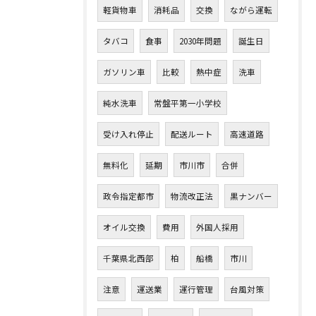
軽貨物車
消耗品
交換
ながら運転
タバコ
食事
2030年問題
誕生日
ガソリン車
比較
熱中症
洗車
純水洗車
常盤平第一小学校
受け入れ停止
配送ルート
高速道路
無料化
延期
市川市
合併
政令指定都市
物流改正法
黒ナンバー
オイル交換
費用
外国人採用
千葉県北西部
柏
船橋
市川
注意
運送業
運行管理
台風対策