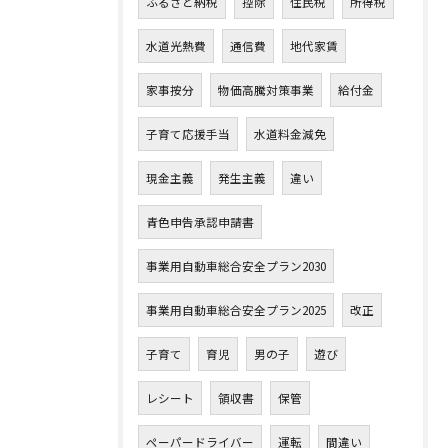
ふるさと納税
控除
住民税
所得税
水道光熱費
通信費
地代家賃
家事按分
物価高騰対策事業
給付金
子育て応援手当
水道料金減免
現金主義
発生主義
違い
青色申告承認申請書
事業用自動車総合安全プラン2030
事業用自動車総合安全プラン2025
改正
子育て
育児
男の子
遊び
レシート
領収書
保管
ペーパードライバー
運転
間違い