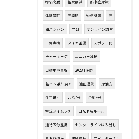
物価高騰
経費削減
熱中症対策
体調管理
空調服
物流問題
猫
猫バンバン
学研
オンライン講習
日常点検
タイヤ整備
スポット便
チャーター便
エコカー減税
自動車重量税
2028年問題
軽バン乗り換え
適正運賃
原油安
荷主選別
台風7号
台風8号
物流タイムラグ
自転車新ルール
通行区分違反
センターラインはみ出し
あおり運転
防衛運転
マイナポータル