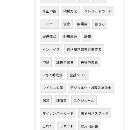
修正申告
納税方法
クレジットカード
コンビニ
現金
開業届
書き方
減価償却
耐用年数
計算
インボイス
適格請求書発行事業者
申請
課税事業者
免税事業者
IT導入助成金
会計ソフト
ウイルス対策
デジタル化・AI導入補助金
2026
理由書
スケジュール
マイナンバーカード
署名用パスワード
忘れた
リセット
収支内訳書