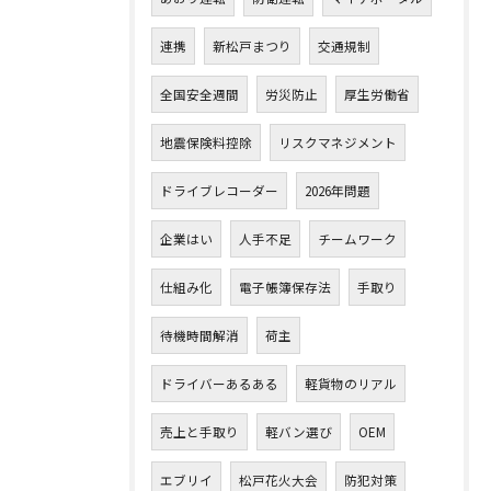
連携
新松戸まつり
交通規制
全国安全週間
労災防止
厚生労働省
地震保険料控除
リスクマネジメント
ドライブレコーダー
2026年問題
企業はい
人手不足
チームワーク
仕組み化
電子帳簿保存法
手取り
待機時間解消
荷主
ドライバーあるある
軽貨物のリアル
売上と手取り
軽バン選び
OEM
エブリイ
松戸花火大会
防犯対策