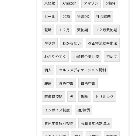
未経験
Amazon
アマゾン
prime
セール
2025
物流DX
社会課題
転職
１２月
繫忙期
１２月繫忙期
やり方
わからない
改正物流効率化法
わかりやすく
小規模企業共済
初めて
個人
セルフメディケーション税制
腰痛
青色申告
白色申告
医療費控除
犬
趣味
トリミング
インボイス制度
2割特例
青色申告特別控除
令和８年税制改正