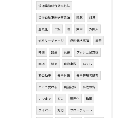
流通業務総合効率化法
貨物自動車運送事業法
眠気
対策
空気圧
ご飯
暇
集中
外国人
燃料サーチャージ
燃料価格高騰
駐禁
時間
罰金
災害
プッシュ型支援
配送
結果
自動車税
いくら
軽自動車
安全対策
安全管理者講習
どこで受ける
乗務記録
事故報告
いつまで
どこ
義務化
梅雨
ワイパー
対応
フローチャート