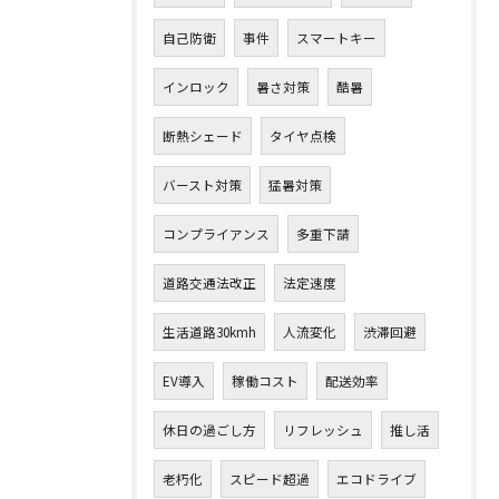
自己防衛
事件
スマートキー
インロック
暑さ対策
酷暑
断熱シェード
タイヤ点検
バースト対策
猛暑対策
コンプライアンス
多重下請
道路交通法改正
法定速度
生活道路30kmh
人流変化
渋滞回避
EV導入
稼働コスト
配送効率
休日の過ごし方
リフレッシュ
推し活
老朽化
スピード超過
エコドライブ