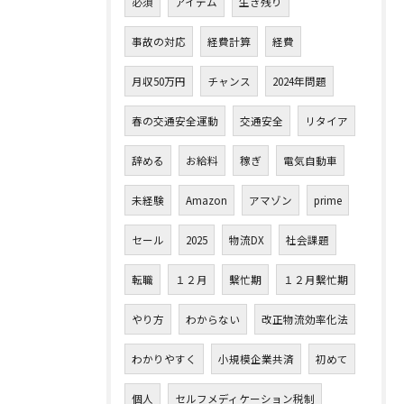
必須
アイテム
生き残り
事故の対応
経費計算
経費
月収50万円
チャンス
2024年問題
春の交通安全運動
交通安全
リタイア
辞める
お給料
稼ぎ
電気自動車
未経験
Amazon
アマゾン
prime
セール
2025
物流DX
社会課題
転職
１２月
繫忙期
１２月繫忙期
やり方
わからない
改正物流効率化法
わかりやすく
小規模企業共済
初めて
個人
セルフメディケーション税制