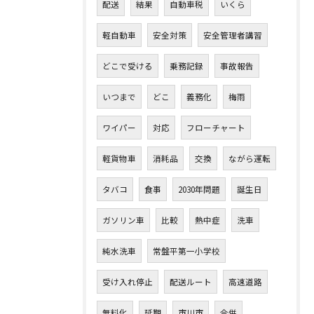
配送
結果
自動車税
いくら
軽自動車
安全対策
安全管理者講習
どこで受ける
乗務記録
事故報告
いつまで
どこ
義務化
梅雨
ワイパー
対応
フローチャート
軽貨物車
消耗品
交換
ながら運転
タバコ
食事
2030年問題
誕生日
ガソリン車
比較
熱中症
洗車
純水洗車
常盤平第一小学校
受け入れ停止
配送ルート
高速道路
無料化
延期
市川市
合併