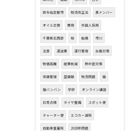
政令指定都市
物流改正法
黒ナンバー
オイル交換
費用
外国人採用
千葉県北西部
柏
船橋
市川
注意
運送業
運行管理
台風対策
物価高騰
経費削減
熱中症対策
体調管理
空調服
物流問題
猫
猫バンバン
学研
オンライン講習
日常点検
タイヤ整備
スポット便
チャーター便
エコカー減税
自動車重量税
2028年問題