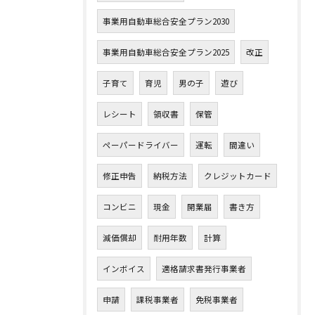
事業用自動車総合安全プラン2030
事業用自動車総合安全プラン2025
改正
子育て
育児
男の子
遊び
レシート
領収書
保管
ペーパードライバー
運転
間違い
修正申告
納税方法
クレジットカード
コンビニ
現金
開業届
書き方
減価償却
耐用年数
計算
インボイス
適格請求書発行事業者
申請
課税事業者
免税事業者