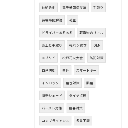
仕組み化
電子帳簿保存法
手取り
待機時間解消
荷主
ドライバーあるある
軽貨物のリアル
売上と手取り
軽バン選び
OEM
エブリイ
松戸花火大会
防犯対策
自己防衛
事件
スマートキー
インロック
暑さ対策
酷暑
断熱シェード
タイヤ点検
バースト対策
猛暑対策
コンプライアンス
多重下請