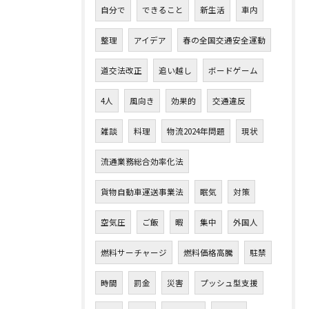
自分で
できること
新生活
車内
整理
アイデア
春の全国交通安全運動
道交法改正
追い越し
ボードゲーム
4人
風向き
効果的
交通違反
雑談
料理
物流2024年問題
現状
流通業務総合効率化法
貨物自動車運送事業法
眠気
対策
空気圧
ご飯
暇
集中
外国人
燃料サーチャージ
燃料価格高騰
駐禁
時間
罰金
災害
プッシュ型支援