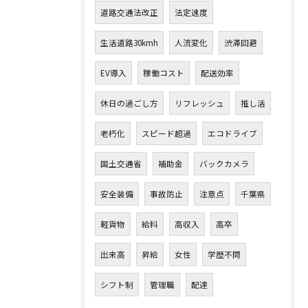
道路交通法改正
法定速度
生活道路30kmh
人流変化
渋滞回避
EV導入
稼働コスト
配送効率
休日の過ごし方
リフレッシュ
推し活
老朽化
スピード超過
エコドライブ
国土交通省
補助金
バックカメラ
安全装備
事故防止
注意点
千葉県
軽貨物
給料
高収入
高卒
出来高
昇給
女性
学歴不問
シフト制
管理職
配達