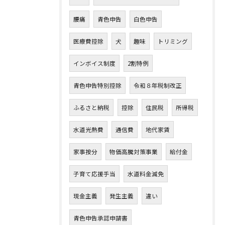
腰痛
青色申告
白色申告
医療費控除
犬
趣味
トリミング
インボイス制度
2割特例
青色申告特別控除
令和８年税制改正
ふるさと納税
控除
住民税
所得税
水道光熱費
通信費
地代家賃
家事按分
物価高騰対策事業
給付金
子育て応援手当
水道料金減免
現金主義
発生主義
違い
青色申告承認申請書