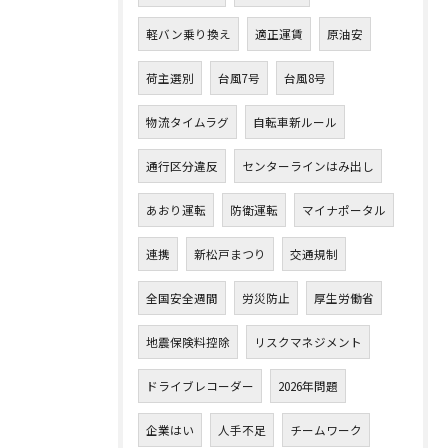
軽バン乗り換え
適正運賃
原油安
荷主選別
台風7号
台風8号
物流タイムラグ
自転車新ルール
通行区分違反
センターラインはみ出し
あおり運転
防衛運転
マイナポータル
連携
新松戸まつり
交通規制
全国安全週間
労災防止
厚生労働省
地震保険料控除
リスクマネジメント
ドライブレコーダー
2026年問題
企業はい
人手不足
チームワーク