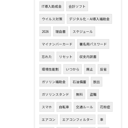
IT導入助成金
会計ソフト
ウイルス対策
デジタル化・AI導入補助金
2026
理由書
スケジュール
マイナンバーカード
署名用パスワード
忘れた
リセット
収支内訳書
環境性能割
いつから
廃止
反省
ガソリン補助金
石油備蓄
放出
ガソリンスタンド
無料
盗難
スマホ
自転車
交通ルール
花粉症
エアコン
エアコンフィルター
車