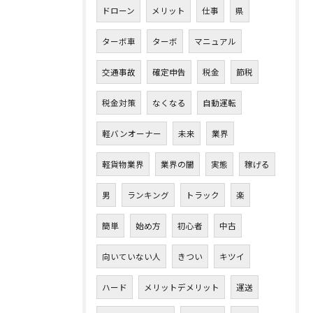
ドローン
メリット
仕事
県
ターボ車
ターボ
マニュアル
交通事故
確定申告
税金
節税
税金対策
なくなる
自動運転
軽バンオーナー
未来
業界
軽貨物業界
業界の闇
実態
稼げる
男
ランキング
トラック
楽
簡単
始め方
初心者
中古
向いていない人
きつい
キツイ
ハード
メリットデメリット
運送