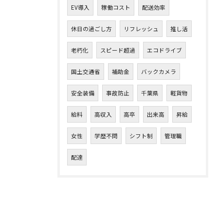
EV導入
稼働コスト
配送効率
休日の過ごし方
リフレッシュ
推し活
老朽化
スピード超過
エコドライブ
国土交通省
補助金
バックカメラ
安全装備
事故防止
千葉県
軽貨物
給料
高収入
高卒
出来高
昇給
女性
学歴不問
シフト制
管理職
配達