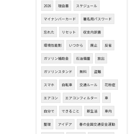
2026
理由書
スケジュール
マイナンバーカード
署名用パスワード
忘れた
リセット
収支内訳書
環境性能割
いつから
廃止
反省
ガソリン補助金
石油備蓄
放出
ガソリンスタンド
無料
盗難
スマホ
自転車
交通ルール
花粉症
エアコン
エアコンフィルター
車
自分で
できること
新生活
車内
整理
アイデア
春の全国交通安全運動