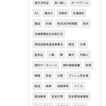
道交法改正
追い越し
ボードゲーム
4人
風向き
効果的
交通違反
雑談
料理
物流2024年問題
現状
流通業務総合効率化法
貨物自動車運送事業法
眠気
対策
空気圧
ご飯
暇
集中
外国人
燃料サーチャージ
燃料価格高騰
駐禁
時間
罰金
災害
プッシュ型支援
配送
結果
自動車税
いくら
軽自動車
安全対策
安全管理者講習