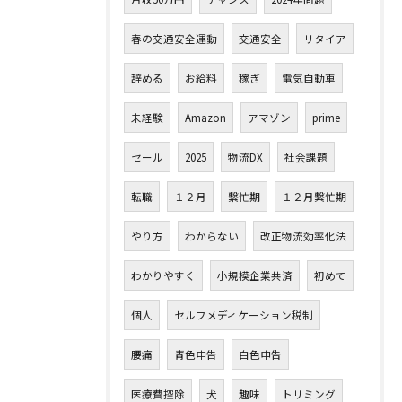
春の交通安全運動
交通安全
リタイア
辞める
お給料
稼ぎ
電気自動車
未経験
Amazon
アマゾン
prime
セール
2025
物流DX
社会課題
転職
１２月
繫忙期
１２月繫忙期
やり方
わからない
改正物流効率化法
わかりやすく
小規模企業共済
初めて
個人
セルフメディケーション税制
腰痛
青色申告
白色申告
医療費控除
犬
趣味
トリミング