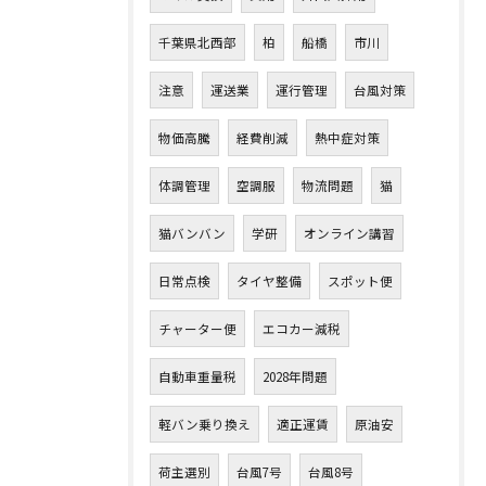
千葉県北西部
柏
船橋
市川
注意
運送業
運行管理
台風対策
物価高騰
経費削減
熱中症対策
体調管理
空調服
物流問題
猫
猫バンバン
学研
オンライン講習
日常点検
タイヤ整備
スポット便
チャーター便
エコカー減税
自動車重量税
2028年問題
軽バン乗り換え
適正運賃
原油安
荷主選別
台風7号
台風8号