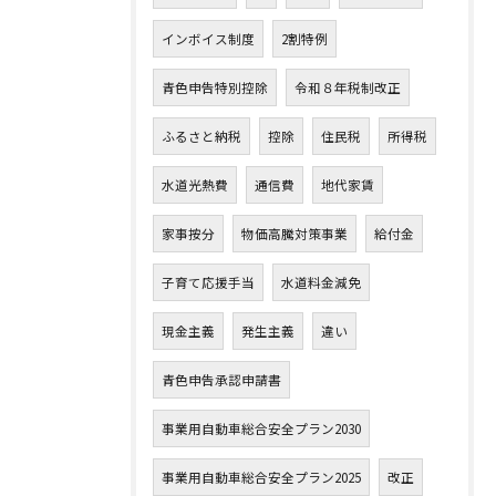
インボイス制度
2割特例
青色申告特別控除
令和８年税制改正
ふるさと納税
控除
住民税
所得税
水道光熱費
通信費
地代家賃
家事按分
物価高騰対策事業
給付金
子育て応援手当
水道料金減免
現金主義
発生主義
違い
青色申告承認申請書
事業用自動車総合安全プラン2030
事業用自動車総合安全プラン2025
改正