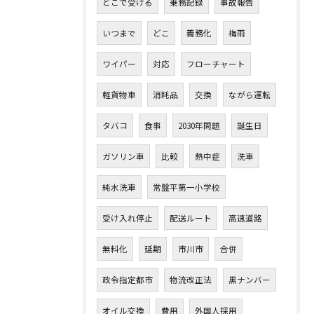
どこで受ける
乗務記録
事故報告
いつまで
どこ
義務化
梅雨
ワイパー
対応
フローチャート
軽貨物車
消耗品
交換
ながら運転
タバコ
食事
2030年問題
誕生日
ガソリン車
比較
熱中症
洗車
純水洗車
常盤平第一小学校
受け入れ停止
配送ルート
高速道路
無料化
延期
市川市
合併
政令指定都市
物流改正法
黒ナンバー
オイル交換
費用
外国人採用