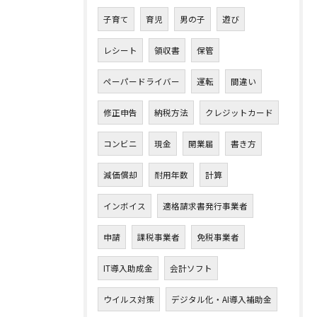
子育て
育児
男の子
遊び
レシート
領収書
保管
ペーパードライバー
運転
間違い
修正申告
納税方法
クレジットカード
コンビニ
現金
開業届
書き方
減価償却
耐用年数
計算
インボイス
適格請求書発行事業者
申請
課税事業者
免税事業者
IT導入助成金
会計ソフト
ウイルス対策
デジタル化・AI導入補助金