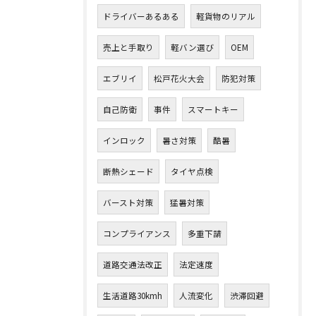
ドライバーあるある
軽貨物のリアル
売上と手取り
軽バン選び
OEM
エブリイ
松戸花火大会
防犯対策
自己防衛
事件
スマートキー
インロック
暑さ対策
酷暑
断熱シェード
タイヤ点検
バースト対策
猛暑対策
コンプライアンス
多重下請
道路交通法改正
法定速度
生活道路30kmh
人流変化
渋滞回避