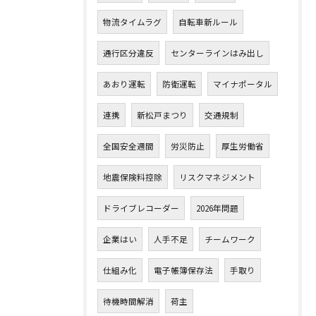
物流タイムラグ
自転車新ルール
通行区分違反
センターラインはみ出し
あおり運転
防衛運転
マイナポータル
連携
新松戸まつり
交通規制
全国安全週間
労災防止
厚生労働省
地震保険料控除
リスクマネジメント
ドライブレコーダー
2026年問題
企業はい
人手不足
チームワーク
仕組み化
電子帳簿保存法
手取り
待機時間解消
荷主