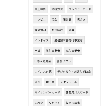
修正申告
納税方法
クレジットカード
コンビニ
現金
開業届
書き方
減価償却
耐用年数
計算
インボイス
適格請求書発行事業者
申請
課税事業者
免税事業者
IT導入助成金
会計ソフト
ウイルス対策
デジタル化・AI導入補助金
2026
理由書
スケジュール
マイナンバーカード
署名用パスワード
忘れた
リセット
収支内訳書