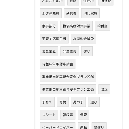
ふるさと納税
控除
住民税
所得税
水道光熱費
通信費
地代家賃
家事按分
物価高騰対策事業
給付金
子育て応援手当
水道料金減免
現金主義
発生主義
違い
青色申告承認申請書
事業用自動車総合安全プラン2030
事業用自動車総合安全プラン2025
改正
子育て
育児
男の子
遊び
レシート
領収書
保管
ペーパードライバー
運転
間違い