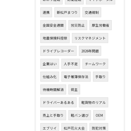
連携
新松戸まつり
交通規制
全国安全週間
労災防止
厚生労働省
地震保険料控除
リスクマネジメント
ドライブレコーダー
2026年問題
企業はい
人手不足
チームワーク
仕組み化
電子帳簿保存法
手取り
待機時間解消
荷主
ドライバーあるある
軽貨物のリアル
売上と手取り
軽バン選び
OEM
エブリイ
松戸花火大会
防犯対策