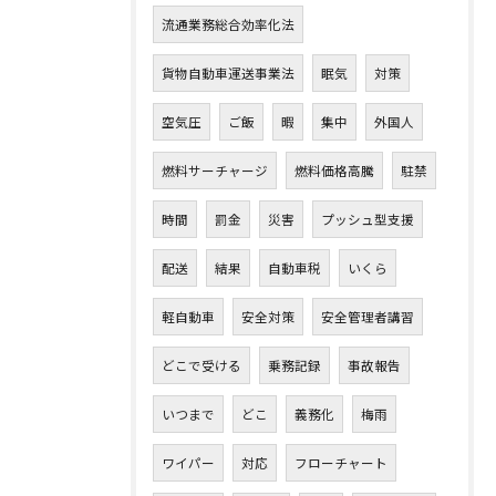
流通業務総合効率化法
貨物自動車運送事業法
眠気
対策
空気圧
ご飯
暇
集中
外国人
燃料サーチャージ
燃料価格高騰
駐禁
時間
罰金
災害
プッシュ型支援
配送
結果
自動車税
いくら
軽自動車
安全対策
安全管理者講習
どこで受ける
乗務記録
事故報告
いつまで
どこ
義務化
梅雨
ワイパー
対応
フローチャート