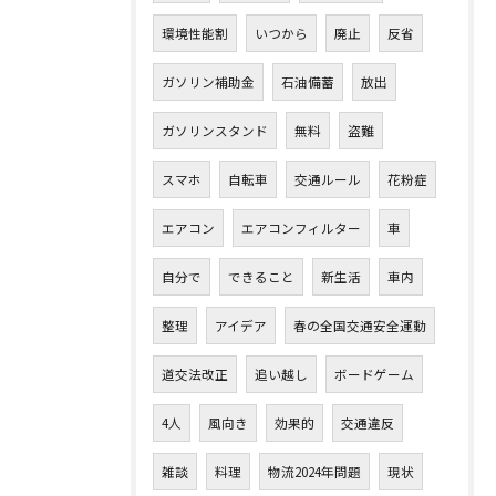
環境性能割
いつから
廃止
反省
ガソリン補助金
石油備蓄
放出
ガソリンスタンド
無料
盗難
スマホ
自転車
交通ルール
花粉症
エアコン
エアコンフィルター
車
自分で
できること
新生活
車内
整理
アイデア
春の全国交通安全運動
道交法改正
追い越し
ボードゲーム
4人
風向き
効果的
交通違反
雑談
料理
物流2024年問題
現状