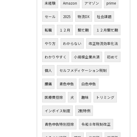
未経験
Amazon
アマゾン
prime
セール
2025
物流DX
社会課題
転職
１２月
繫忙期
１２月繫忙期
やり方
わからない
改正物流効率化法
わかりやすく
小規模企業共済
初めて
個人
セルフメディケーション税制
腰痛
青色申告
白色申告
医療費控除
犬
趣味
トリミング
インボイス制度
2割特例
青色申告特別控除
令和８年税制改正