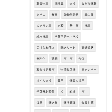
軽貨物車
消耗品
交換
ながら運転
タバコ
食事
2030年問題
誕生日
ガソリン車
比較
熱中症
洗車
純水洗車
常盤平第一小学校
受け入れ停止
配送ルート
高速道路
無料化
延期
市川市
合併
政令指定都市
物流改正法
黒ナンバー
オイル交換
費用
外国人採用
千葉県北西部
柏
船橋
市川
注意
運送業
運行管理
台風対策