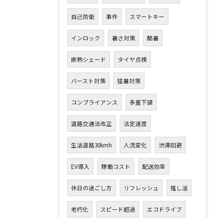
自己防衛
事件
スマートキー
インロック
暑さ対策
酷暑
断熱シェード
タイヤ点検
バースト対策
猛暑対策
コンプライアンス
多重下請
道路交通法改正
法定速度
生活道路30kmh
人流変化
渋滞回避
EV導入
稼働コスト
配送効率
休日の過ごし方
リフレッシュ
推し活
老朽化
スピード超過
エコドライブ