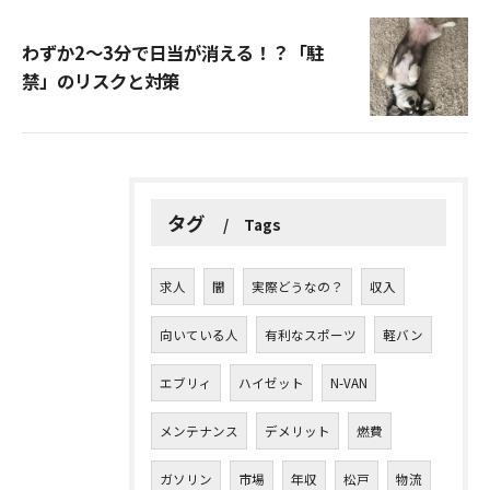
わずか2〜3分で日当が消える！？「駐
禁」のリスクと対策
タグ
Tags
求人
闇
実際どうなの？
収入
向いている人
有利なスポーツ
軽バン
エブリィ
ハイゼット
N-VAN
メンテナンス
デメリット
燃費
ガソリン
市場
年収
松戸
物流