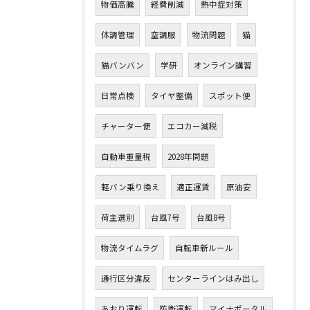
物価高騰
経費削減
熱中症対策
体調管理
空調服
物流問題
猫
猫バンバン
学研
オンライン講習
日常点検
タイヤ整備
スポット便
チャーター便
エコカー減税
自動車重量税
2028年問題
軽バン乗り換え
適正運賃
原油安
荷主選別
台風7号
台風8号
物流タイムラグ
自転車新ルール
通行区分違反
センターラインはみ出し
あおり運転
防衛運転
マイナポータル