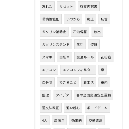
忘れた
リセット
収支内訳書
環境性能割
いつから
廃止
反省
ガソリン補助金
石油備蓄
放出
ガソリンスタンド
無料
盗難
スマホ
自転車
交通ルール
花粉症
エアコン
エアコンフィルター
車
自分で
できること
新生活
車内
整理
アイデア
春の全国交通安全運動
道交法改正
追い越し
ボードゲーム
4人
風向き
効果的
交通違反