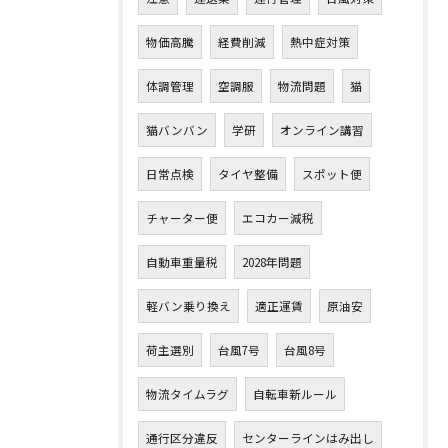
物価高騰
経費削減
熱中症対策
体調管理
空調服
物流問題
猫
猫バンバン
学研
オンライン講習
日常点検
タイヤ整備
スポット便
チャーター便
エコカー減税
自動車重量税
2028年問題
軽バン乗り換え
適正運賃
原油安
荷主選別
台風7号
台風8号
物流タイムラグ
自転車新ルール
通行区分違反
センターラインはみ出し