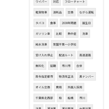
ワイパー
対応
フローチャート
軽貨物車
消耗品
交換
ながら運転
タバコ
食事
2030年問題
誕生日
ガソリン車
比較
熱中症
洗車
純水洗車
常盤平第一小学校
受け入れ停止
配送ルート
高速道路
無料化
延期
市川市
合併
政令指定都市
物流改正法
黒ナンバー
オイル交換
費用
外国人採用
千葉県北西部
柏
船橋
市川
注意
運送業
運行管理
台風対策