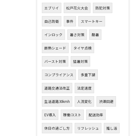
エブリイ
松戸花火大会
防犯対策
自己防衛
事件
スマートキー
インロック
暑さ対策
酷暑
断熱シェード
タイヤ点検
バースト対策
猛暑対策
コンプライアンス
多重下請
道路交通法改正
法定速度
生活道路30kmh
人流変化
渋滞回避
EV導入
稼働コスト
配送効率
休日の過ごし方
リフレッシュ
推し活