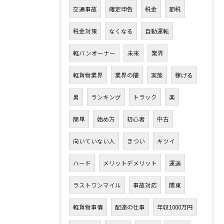
交通事故
確定申告
税金
節税
税金対策
なくなる
自動運転
軽バンオーナー
未来
業界
軽貨物業界
業界の闇
実態
稼げる
男
ランキング
トラック
楽
簡単
始め方
初心者
中古
向いていない人
きつい
キツイ
ハード
メリットデメリット
運送
ラストワンマイル
事故対応
関東
軽貨物事情
配達の仕事
年収1000万円