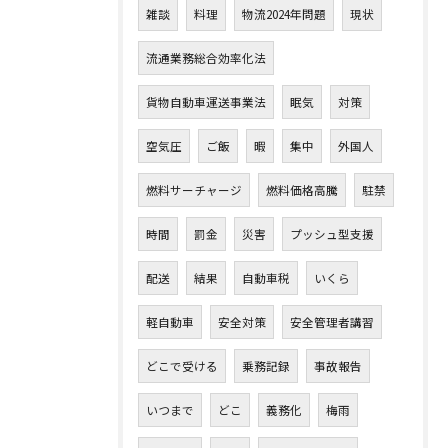
雑談
料理
物流2024年問題
現状
流通業務総合効率化法
貨物自動車運送事業法
眠気
対策
空気圧
ご飯
暇
集中
外国人
燃料サーチャージ
燃料価格高騰
駐禁
時間
罰金
災害
プッシュ型支援
配送
結果
自動車税
いくら
軽自動車
安全対策
安全管理者講習
どこで受ける
乗務記録
事故報告
いつまで
どこ
義務化
梅雨