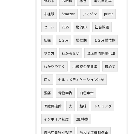
辞める
お給料
稼ぎ
電気自動車
未経験
Amazon
アマゾン
prime
セール
2025
物流DX
社会課題
転職
１２月
繫忙期
１２月繫忙期
やり方
わからない
改正物流効率化法
わかりやすく
小規模企業共済
初めて
個人
セルフメディケーション税制
腰痛
青色申告
白色申告
医療費控除
犬
趣味
トリミング
インボイス制度
2割特例
青色申告特別控除
令和８年税制改正