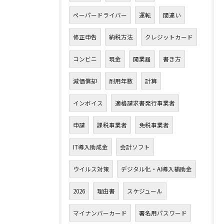
ペーパードライバー
運転
間違い
修正申告
納税方法
クレジットカード
コンビニ
現金
開業届
書き方
減価償却
耐用年数
計算
インボイス
適格請求書発行事業者
申請
課税事業者
免税事業者
IT導入助成金
会計ソフト
ウイルス対策
デジタル化・AI導入補助金
2026
理由書
スケジュール
マイナンバーカード
署名用パスワード