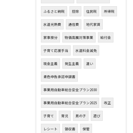
ふるさと納税
控除
住民税
所得税
水道光熱費
通信費
地代家賃
家事按分
物価高騰対策事業
給付金
子育て応援手当
水道料金減免
現金主義
発生主義
違い
青色申告承認申請書
事業用自動車総合安全プラン2030
事業用自動車総合安全プラン2025
改正
子育て
育児
男の子
遊び
レシート
領収書
保管