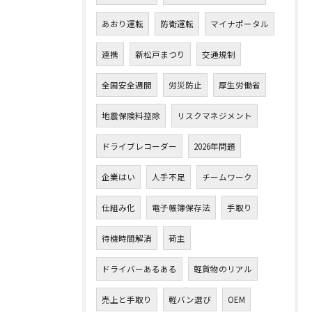
あおり運転
防衛運転
マイナポータル
連携
新松戸まつり
交通規制
全国安全週間
労災防止
厚生労働省
地震保険料控除
リスクマネジメント
ドライブレコーダー
2026年問題
企業はい
人手不足
チームワーク
仕組み化
電子帳簿保存法
手取り
待機時間解消
荷主
ドライバーあるある
軽貨物のリアル
売上と手取り
軽バン選び
OEM