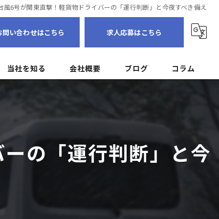
台風6号が関東直撃！軽貨物ドライバーの「運行判断」と今夜すべき備え
お問い合わせはこちら
求人応募はこちら
当社を知る
会社概要
ブログ
コラム
転職
個人事業主
バーの「運行判断」と今
フリーランス
ドライバー
未経験