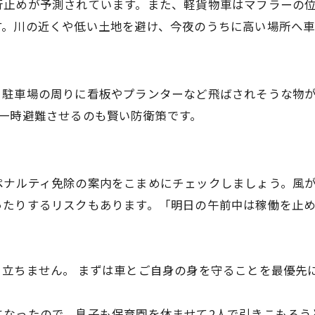
行止めが予測されています。また、軽貨物車はマフラーの
す。川の近くや低い土地を避け、今夜のうちに高い場所へ
、駐車場の周りに看板やプランターなど飛ばされそうな物
一時避難させるのも賢い防衛策です。
ペナルティ免除の案内をこまめにチェックしましょう。風
ったりするリスクもあります。「明日の午前中は稼働を止
り立ちません。 まずは車とご自身の身を守ることを最優先
になったので、息子も保育園を休ませて2人で引きこもろう