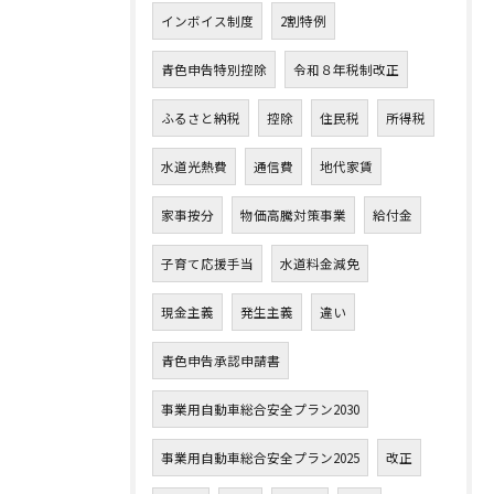
インボイス制度
2割特例
青色申告特別控除
令和８年税制改正
ふるさと納税
控除
住民税
所得税
水道光熱費
通信費
地代家賃
家事按分
物価高騰対策事業
給付金
子育て応援手当
水道料金減免
現金主義
発生主義
違い
青色申告承認申請書
事業用自動車総合安全プラン2030
事業用自動車総合安全プラン2025
改正