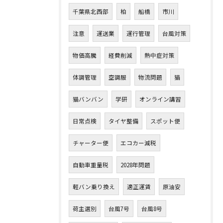
千葉県北西部
柏
船橋
市川
注意
運送業
運行管理
台風対策
物価高騰
経費削減
熱中症対策
体調管理
空調服
物流問題
猫
猫バンバン
学研
オンライン講習
日常点検
タイヤ整備
スポット便
チャーター便
エコカー減税
自動車重量税
2028年問題
軽バン乗り換え
適正運賃
原油安
荷主選別
台風7号
台風8号