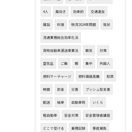
4人
風向き
効果的
交通違反
雑談
料理
物流2024年問題
現状
流通業務総合効率化法
貨物自動車運送事業法
眠気
対策
空気圧
ご飯
暇
集中
外国人
燃料サーチャージ
燃料価格高騰
駐禁
時間
罰金
災害
プッシュ型支援
配送
結果
自動車税
いくら
軽自動車
安全対策
安全管理者講習
どこで受ける
乗務記録
事故報告