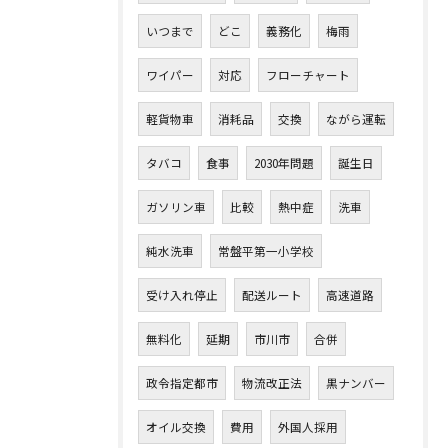
いつまで
どこ
義務化
梅雨
ワイパー
対応
フローチャート
軽貨物車
消耗品
交換
ながら運転
タバコ
食事
2030年問題
誕生日
ガソリン車
比較
熱中症
洗車
純水洗車
常盤平第一小学校
受け入れ停止
配送ルート
高速道路
無料化
延期
市川市
合併
政令指定都市
物流改正法
黒ナンバー
オイル交換
費用
外国人採用