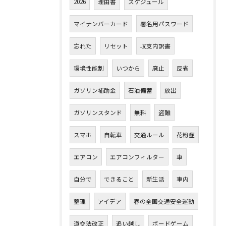
2026
理由書
スケジュール
マイナンバーカード
署名用パスワード
忘れた
リセット
収支内訳書
環境性能割
いつから
廃止
反省
ガソリン補助金
石油備蓄
放出
ガソリンスタンド
無料
盗難
スマホ
自転車
交通ルール
花粉症
エアコン
エアコンフィルター
車
自分で
できること
新生活
車内
整理
アイデア
春の全国交通安全運動
道交法改正
追い越し
ボードゲーム