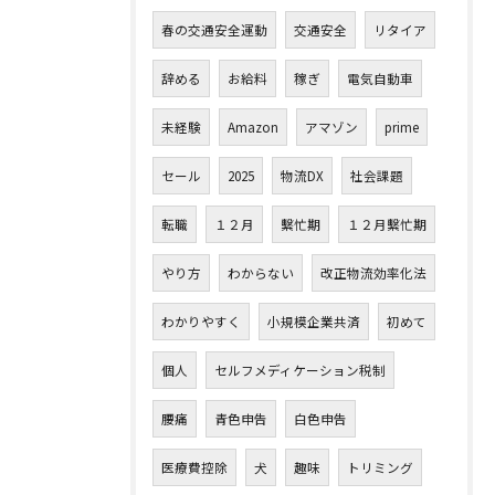
春の交通安全運動
交通安全
リタイア
辞める
お給料
稼ぎ
電気自動車
未経験
Amazon
アマゾン
prime
セール
2025
物流DX
社会課題
転職
１２月
繫忙期
１２月繫忙期
やり方
わからない
改正物流効率化法
わかりやすく
小規模企業共済
初めて
個人
セルフメディケーション税制
腰痛
青色申告
白色申告
医療費控除
犬
趣味
トリミング