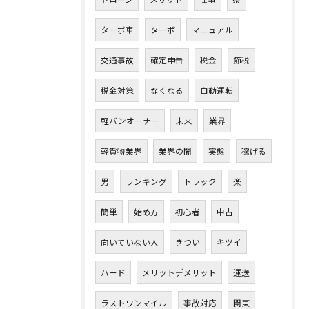
ターボ車
ターボ
マニュアル
交通事故
確定申告
税金
節税
税金対策
なくなる
自動運転
軽バンオーナー
未来
業界
軽貨物業界
業界の闇
実態
稼げる
男
ランキング
トラック
楽
簡単
始め方
初心者
中古
向いていない人
きつい
キツイ
ハード
メリットデメリット
運送
ラストワンマイル
事故対応
関東