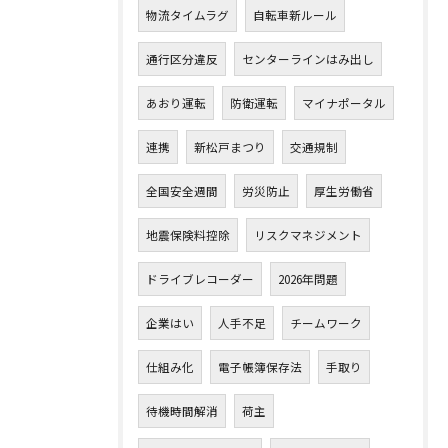
物流タイムラグ
自転車新ルール
通行区分違反
センターラインはみ出し
あおり運転
防衛運転
マイナポータル
連携
新松戸まつり
交通規制
全国安全週間
労災防止
厚生労働省
地震保険料控除
リスクマネジメント
ドライブレコーダー
2026年問題
企業はい
人手不足
チームワーク
仕組み化
電子帳簿保存法
手取り
待機時間解消
荷主