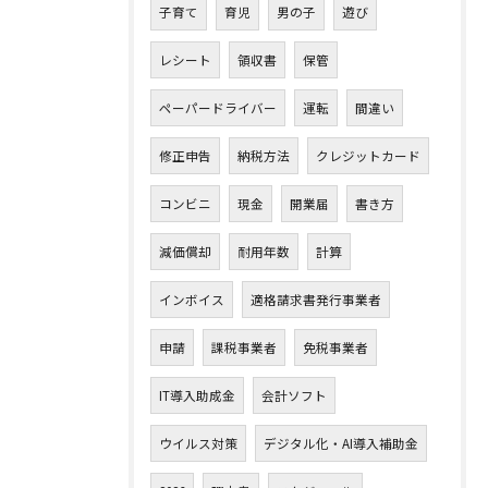
子育て
育児
男の子
遊び
レシート
領収書
保管
ペーパードライバー
運転
間違い
修正申告
納税方法
クレジットカード
コンビニ
現金
開業届
書き方
減価償却
耐用年数
計算
インボイス
適格請求書発行事業者
申請
課税事業者
免税事業者
IT導入助成金
会計ソフト
ウイルス対策
デジタル化・AI導入補助金