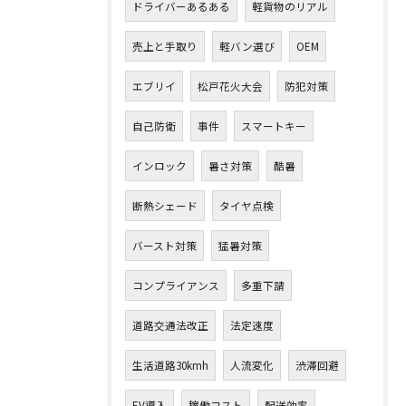
ドライバーあるある
軽貨物のリアル
売上と手取り
軽バン選び
OEM
エブリイ
松戸花火大会
防犯対策
自己防衛
事件
スマートキー
インロック
暑さ対策
酷暑
断熱シェード
タイヤ点検
バースト対策
猛暑対策
コンプライアンス
多重下請
道路交通法改正
法定速度
生活道路30kmh
人流変化
渋滞回避
EV導入
稼働コスト
配送効率