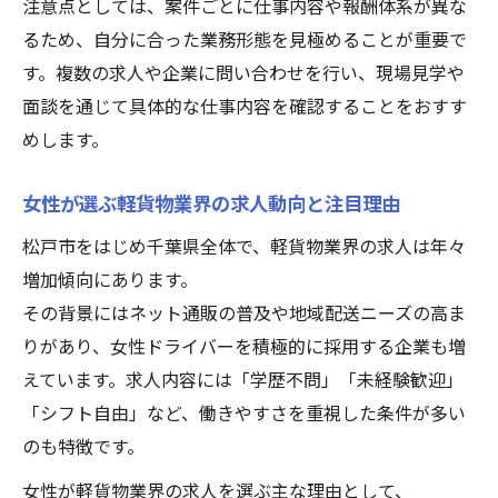
注意点としては、案件ごとに仕事内容や報酬体系が異な
女性ドライバーに優しい軽貨物職場環境と
るため、自分に合った業務形態を見極めることが重要で
は
す。複数の求人や企業に問い合わせを行い、現場見学や
軽貨物配送で収入アップを目指すコツを伝
面談を通じて具体的な仕事内容を確認することをおすす
授
めします。
働きやすい軽貨物業界のサポート体制を解
説
女性が選ぶ軽貨物業界の求人動向と注目理由
軽貨物で安定した収入を実現する求人の選
松戸市をはじめ千葉県全体で、軽貨物業界の求人は年々
び方
増加傾向にあります。
その背景にはネット通販の普及や地域配送ニーズの高ま
りがあり、女性ドライバーを積極的に採用する企業も増
えています。求人内容には「学歴不問」「未経験歓迎」
「シフト自由」など、働きやすさを重視した条件が多い
のも特徴です。
女性が軽貨物業界の求人を選ぶ主な理由として、