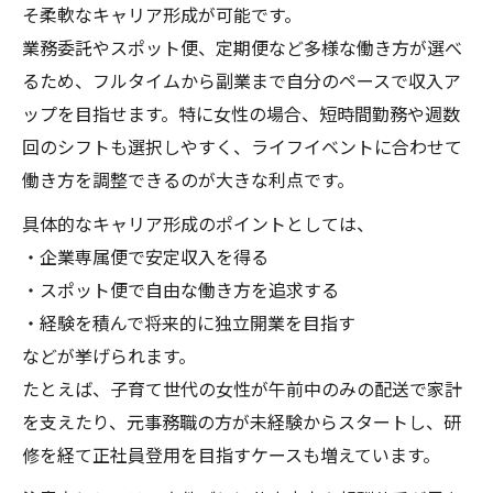
女性が安心して挑戦できる軽貨物副業例
そ柔軟なキャリア形成が可能です。
軽貨物副業に必要な準備と心構えを解説
業務委託やスポット便、定期便など多様な働き方が選べ
宅配からスポット便まで軽貨物活用術
るため、フルタイムから副業まで自分のペースで収入ア
軽貨物スポット便とは何か分かりやすく解
ップを目指せます。特に女性の場合、短時間勤務や週数
説
回のシフトも選択しやすく、ライフイベントに合わせて
働き方を調整できるのが大きな利点です。
宅配や企業配送に強い軽貨物のメリット紹
介
具体的なキャリア形成のポイントとしては、
軽貨物で運ぶ荷物の種類と対応方法を知る
・企業専属便で安定収入を得る
・スポット便で自由な働き方を追求する
スポット便や定期便の活用術と女性の工夫
・経験を積んで将来的に独立開業を目指す
軽貨物で広がる多様な配送ニーズへの対応
などが挙げられます。
策
たとえば、子育て世代の女性が午前中のみの配送で家計
安定収入を目指せる軽貨物の仕事環境
を支えたり、元事務職の方が未経験からスタートし、研
軽貨物の仕事で安定収入を得る働き方の秘
修を経て正社員登用を目指すケースも増えています。
訣