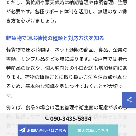
ただし、繁忙期や悪天候時は納期管理や体調管理に注意
が必要です。各種サポート体制を活用し、無理のない働
き方を心がけましょう。
軽貨物で運ぶ荷物の種類と対応方法を知る
軽貨物で運ぶ荷物は、ネット通販の商品、食品、企業の
書類、サンプル品など多岐に渡ります。松戸市では地元
特産品の配送や、個人宅向けの小口配送も増加傾向にあ
ります。荷物の種類ごとに取り扱い方法や注意点が異な
るため、基本的な知識を身につけておくことが大切で
す。
例えば、食品の場合は温度管理や衛生面の配慮が求めら
れ、破損しやすい製品サンプルは慎重な積み降ろしが必
090-3435-5834
要です。女性ドライバーからは「丁寧な対応を心がける
お問い合わせはこちら
求人応募はこちら
ことでリピーターが増えた」といった声も多く聞かれま