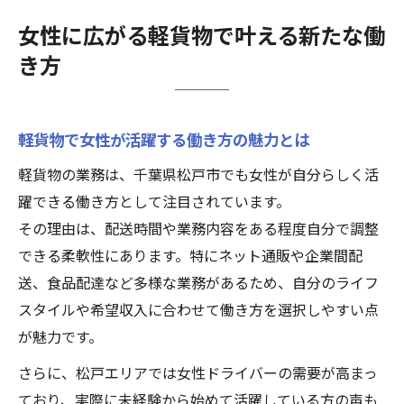
初心者女性が安心して始める軽貨物配送の
女性に広がる軽貨物で叶える新たな働
コツ
き方
軽貨物だから実現できるワークライフバラ
ンス
軽貨物の柔軟な求人が注目される理由とは
軽貨物で女性が活躍する働き方の魅力とは
軽貨物求人が女性に人気の理由と背景を解
軽貨物の業務は、千葉県松戸市でも女性が自分らしく活
説
躍できる働き方として注目されています。
未経験でも安心な軽貨物の求人選びの秘訣
その理由は、配送時間や業務内容をある程度自分で調整
軽貨物配送業界の柔軟な働き方が注目され
できる柔軟性にあります。特にネット通販や企業間配
る訳
送、食品配達など多様な業務があるため、自分のライフ
求人情報から見る軽貨物で目指せる安定収
スタイルや希望収入に合わせて働き方を選択しやすい点
入
が魅力です。
軽貨物求人はどんな女性に適しているのか
さらに、松戸エリアでは女性ドライバーの需要が高まっ
松戸市で活きる軽貨物配送の実例紹介
ており、実際に未経験から始めて活躍している方の声も