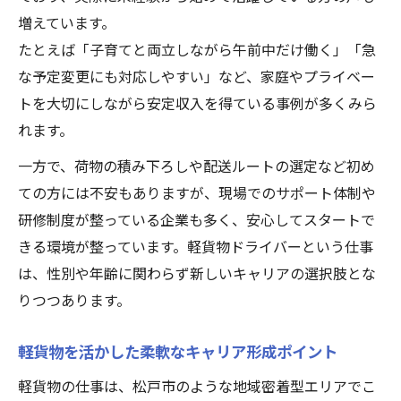
松戸市で役立つ軽貨物配送の具体的な使用
増えています。
例
たとえば「子育てと両立しながら午前中だけ働く」「急
な予定変更にも対応しやすい」など、家庭やプライベー
軽貨物によるスポット便や定期便の現場体
トを大切にしながら安定収入を得ている事例が多くみら
験
れます。
地域密着型軽貨物配送がもたらすメリット
軽貨物を使った松戸市の女性活躍実例を解
一方で、荷物の積み下ろしや配送ルートの選定など初め
説
ての方には不安もありますが、現場でのサポート体制や
研修制度が整っている企業も多く、安心してスタートで
松戸市ならではの軽貨物配送の働き方とは
きる環境が整っています。軽貨物ドライバーという仕事
軽貨物を使った女性目線の副業アイデア
は、性別や年齢に関わらず新しいキャリアの選択肢とな
軽貨物を活かした女性向け副業の始め方
りつつあります。
副業で選ばれる軽貨物配送のポイント紹介
軽貨物による副収入実現のアイデアと体験
軽貨物を活かした柔軟なキャリア形成ポイント
談
軽貨物の仕事は、松戸市のような地域密着型エリアでこ