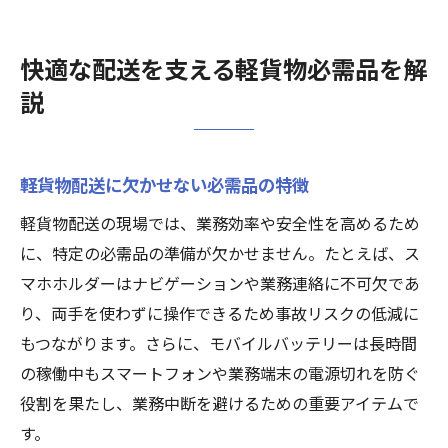
効率化を図る軽貨物の実用的な道具
軽貨物独立なら揃えたい機能的アイテム
快適な配送を支える軽貨物必需品を解
独立開業に役立つ軽貨物の機能性グッズ
説
軽貨物独立時に必要な装備の選定ポイント
プロも愛用する軽貨物のおすすめ必需品
軽貨物配送に欠かせない必需品の特徴
業務効率を高める軽貨物アイテムの活用例
独立を成功に導く軽貨物グッズの選び方
軽貨物配送の現場では、業務効率や安全性を高めるため
に、特定の必需品の準備が欠かせません。たとえば、ス
業務効率化を狙うドライバーの持ち物術
マホホルダーはナビゲーションや業務連絡に不可欠であ
軽貨物で業務効率化を図る持ち物管理術
り、両手を使わずに操作できるため事故リスクの低減に
ドライバーが持参する軽貨物必需品の工夫
もつながります。さらに、モバイルバッテリーは長時間
効率良く運ぶための軽貨物荷物整理テク
の稼働中もスマートフォンや業務端末の電源切れを防ぐ
現場で活きる軽貨物グッズの活用ポイント
役割を果たし、業務中断を避けるための重要アイテムで
軽貨物業務の流れを変える便利アイテム
す。