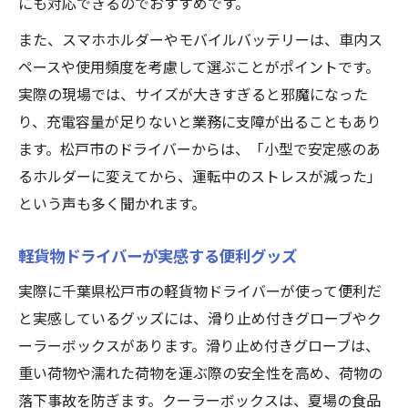
にも対応できるのでおすすめです。
安全運転と作業効率を両立する道具選び
また、スマホホルダーやモバイルバッテリーは、車内ス
軽貨物で安全運転を守る道具の選び方
ペースや使用頻度を考慮して選ぶことがポイントです。
作業効率向上に貢献する軽貨物必需品
実際の現場では、サイズが大きすぎると邪魔になった
り、充電容量が足りないと業務に支障が出ることもあり
軽貨物現場で重宝する安全対策グッズ
ます。松戸市のドライバーからは、「小型で安定感のあ
効率化と安全性を両立する軽貨物アイテム
るホルダーに変えてから、運転中のストレスが減った」
快適運転を支える軽貨物装備の工夫
という声も多く聞かれます。
軽貨物ドライバーが実感する便利グッズ
実際に千葉県松戸市の軽貨物ドライバーが使って便利だ
と実感しているグッズには、滑り止め付きグローブやク
ーラーボックスがあります。滑り止め付きグローブは、
重い荷物や濡れた荷物を運ぶ際の安全性を高め、荷物の
落下事故を防ぎます。クーラーボックスは、夏場の食品