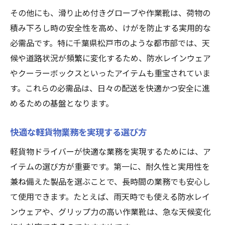
千葉県松戸市で求められる軽貨物装備とは
その他にも、滑り止め付きグローブや作業靴は、荷物の
松戸市の現場に合う軽貨物の装備選び
積み下ろし時の安全性を高め、けがを防止する実用的な
地域特性に合わせた軽貨物アイテム活用
必需品です。特に千葉県松戸市のような都市部では、天
軽貨物ドライバーが実践する装備の工夫
候や道路状況が頻繁に変化するため、防水レインウェア
やクーラーボックスといったアイテムも重宝されていま
松戸市配送で役立つ軽貨物必需品の特徴
す。これらの必需品は、日々の配送を快適かつ安全に進
地元配送に最適な軽貨物装備の見極め方
めるための基盤となります。
日常配送を改善する実践的な必須グッズ
毎日の軽貨物業務を支える必須グッズ活用
快適な軽貨物業務を実現する選び方
術
軽貨物ドライバーが快適な業務を実現するためには、ア
ドライバーが選ぶ日常配送向き軽貨物アイ
イテムの選び方が重要です。第一に、耐久性と実用性を
テム
兼ね備えた製品を選ぶことで、長時間の業務でも安心し
軽貨物で快適を叶えるグッズの使い方
て使用できます。たとえば、雨天時でも使える防水レイ
配送効率を高める軽貨物グッズの実例紹介
ンウェアや、グリップ力の高い作業靴は、急な天候変化
現場目線で選ぶ軽貨物の日常必需品