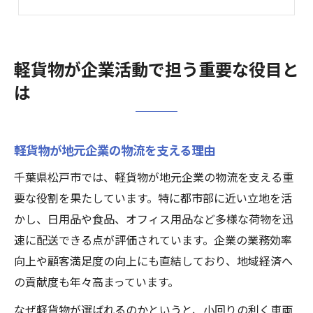
軽貨物需要拡大で業務効率が向上する背景
軽貨物活用が中小企業成長に与える影響
収入安定に繋がる軽貨物運送の始め方
軽貨物が企業活動で担う重要な役目と
軽貨物で安定収入を得る始め方の基本
は
軽貨物運送を始める際の重要ポイント
収入安定を目指す軽貨物仕事の選び方
軽貨物が地元企業の物流を支える理由
未経験から軽貨物で稼ぐ仕組みを解説
軽貨物業界参入時の注意点と成功の秘訣
千葉県松戸市では、軽貨物が地元企業の物流を支える重
要な役割を果たしています。特に都市部に近い立地を活
松戸市で軽貨物業が注目される理由
かし、日用品や食品、オフィス用品など多様な荷物を迅
軽貨物が松戸市で人気を集める背景とは
速に配送できる点が評価されています。企業の業務効率
松戸市で広がる軽貨物の新たな需要動向
向上や顧客満足度の向上にも直結しており、地域経済へ
地域密着型軽貨物が選ばれる理由を解説
の貢献度も年々高まっています。
松戸市企業活動における軽貨物の役割増加
なぜ軽貨物が選ばれるのかというと、小回りの利く車両