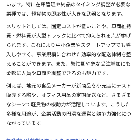
辞める人が多い軽貨物の課題と対策
います。特に在庫管理や納品のタイミング調整が必要な
軽貨物を辞める人が多い理由と解決策
業種では、軽貨物の即応性が大きな武器となります。
軽貨物業界の離職原因と続けるための工夫
メリットとしては、固定コストが低いことや、車両維持
辞めたくなる軽貨物現場の課題事例
費・燃料費が大型トラックに比べて抑えられる点が挙げ
軽貨物で無理なく働くための対策を解説
られます。これにより中小企業やスタートアップでも導
長く続けるために必要な軽貨物の知識
入しやすく、事業規模に合わせた効率的な配送体制を整
えることができます。また、繁忙期や急な受注増加にも
柔軟に人員や車両を調整できるのも魅力です。
例えば、地元の食品メーカーが新商品を小売店にテスト
販売する際や、オフィス用品の定期配送など、さまざま
なシーンで軽貨物の機動力が活躍しています。こうした
多様な用途が、企業活動の円滑な運営と競争力強化につ
ながっています。