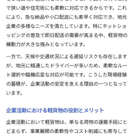
軽貨物業界が地元で拡大する社会的要因
で狭い道や住宅街にも柔軟に対応できるからです。これ
副業から独立へ 軽貨物の働き方を探る
により、急な納品や小口配送にも素早く対応でき、地元
軽貨物副業の魅力と独立へのステップ
企業の多様なニーズを満たしています。特にネットショ
副業として始める軽貨物の働き方ガイド
ッピングの普及で即日配送の需要が高まる中、軽貨物の
軽貨物で安定収入を目指す独立開業法
機動力が大きな強みとなっています。
副業からフルタイム転身を叶える軽貨物
一方で、天候や交通状況による遅延リスクも存在します
軽貨物でライフスタイルに合う働き方実現
が、地元に精通したドライバーが多いため、柔軟なルー
ト選択や臨機応変な対応が可能です。こうした現場経験
軽貨物業界で稼ぐ方法と現場の実態
の蓄積が、企業活動の安定を支える理由の一つとなって
軽貨物で高収入を実現する働き方の秘訣
います。
現場で実践される軽貨物の稼ぎ方を紹介
軽貨物業界の収入事情と成功パターン
企業活動における軽貨物の役割とメリット
効率的に稼ぐ軽貨物ドライバーの現実
企業活動において軽貨物は、単なる荷物の運搬手段にと
軽貨物の仕事で知っておきたい現場体験談
どまらず、事業展開の柔軟性やコスト削減にも寄与して