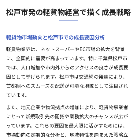
軽貨物ビジネスの未来を見据える松戸市
松戸市発の軽貨物経営で描く成長戦略
軽貨物業界の今後を左右する最新トレンド
松戸市における軽貨物需要の変化を読む
軽貨物市場動向と松戸市での成長要因分析
デジタル化が進む軽貨物ビジネスの展望
人口増加と軽貨物事業の相乗効果を探る
軽貨物業界は、ネットスーパーやEC市場の拡大を背景
に、全国的に需要が高まっています。特に千葉県松戸市
未来志向の軽貨物経営戦略で差をつける
では、人口増加や市内外からのアクセスの良さが成長要
効率的な拠点展開が鍵の軽貨物経営術
因として挙げられます。松戸市は交通網の発達により、
軽貨物拠点配置の最適化による業務効率化
首都圏へのスムーズな配送が可能な地域として注目され
拠点展開が軽貨物事業成長を加速させる理
ています。
由
また、地元企業や物流拠点の増加により、軽貨物事業者
成功する軽貨物ネットワークの構築法
にとって新規取引先の開拓や業務拡大のチャンスが広が
人口動態を活かした軽貨物拠点戦略の実際
っています。これらの要因を最大限に活かすためには、
松戸市発の軽貨物拠点運営ノウハウ紹介
市場動向の定期的な分析と、地域特性を踏まえた戦略立