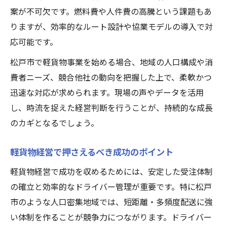
燃料費高騰時代に強い軽貨物経営の極意
案が不可欠です。燃料費や人件費の高騰という課題もあ
燃料費高騰に負けない軽貨物経営の工夫
りますが、効率的なルート設計や協業モデルの導入で対
軽貨物事業におけるコスト削減策の具体例
応可能です。
持続可能な軽貨物経営を支える省エネ対策
松戸市で軽貨物事業を始める場合、地域の人口構成や消
変動コストに強い軽貨物ビジネスモデル考
費者ニーズ、競合他社の動向を把握した上で、柔軟かつ
察
迅速な対応が求められます。現場の声やデータを活用
し、時流を捉えた経営判断を行うことが、持続的な成長
軽貨物経営者が実践すべき価格戦略のヒン
のカギとなるでしょう。
ト
持続成長を実現するための軽貨物活用法
軽貨物経営で押さえるべき成功のポイント
軽貨物を活かす多角的サービス展開の可能
軽貨物経営で成功を収めるためには、安定した受注体制
性
の確立と効率的なドライバー管理が重要です。特に松戸
地域密着と軽貨物事業の持続成長ポイント
市のような人口密集地域では、短距離・多頻度配送に強
顧客ニーズに応える軽貨物サービスの工夫
い体制を作ることが競争力につながります。ドライバー
新領域開拓で広がる軽貨物事業の未来像