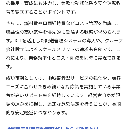
の採用・育成にも注力し、柔軟な勤務体系や安全運転教
持続成長に向けた軽貨物経営の課題整理
育を徹底することがポイントです。
ドライバー管理で差がつく軽貨物事業成功法
さらに、燃料費や車両維持費などコスト管理を徹底し、
軽貨物ドライバーの効率管理と育成術
収益性の高い案件を優先的に受注する戦略が求められま
人材定着を支える軽貨物組織運営の工夫
す。ICTを活用した配送管理システムの導入や、グループ
軽貨物業界における働き方改革の実践
会社設立によるスケールメリットの追求も有効です。こ
ドライバー満足度向上で生産性アップを実
れにより、業務効率化とコスト削減を同時に実現できま
現
す。
安定成長に欠かせない軽貨物人事戦略とは
成功事例としては、地域密着型サービスの強化や、顧客
ニーズに合わせたきめ細かな対応策を実施している事業
者が高いリピート率を維持しています。経営者自身が現
場の課題を把握し、迅速な意思決定を行うことが、長期
的な安定経営につながります。
地域密着型軽貨物戦略がもたらす効果とは