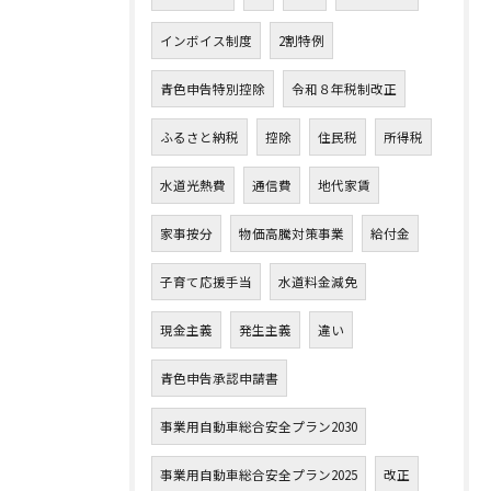
インボイス制度
2割特例
青色申告特別控除
令和８年税制改正
ふるさと納税
控除
住民税
所得税
水道光熱費
通信費
地代家賃
家事按分
物価高騰対策事業
給付金
子育て応援手当
水道料金減免
現金主義
発生主義
違い
青色申告承認申請書
事業用自動車総合安全プラン2030
事業用自動車総合安全プラン2025
改正