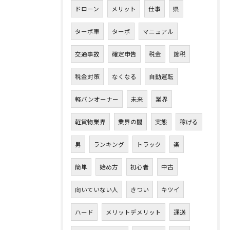
ドローン
メリット
仕事
県
ターボ車
ターボ
マニュアル
交通事故
確定申告
税金
節税
税金対策
なくなる
自動運転
軽バンオーナー
未来
業界
軽貨物業界
業界の闇
実態
稼げる
男
ランキング
トラック
楽
簡単
始め方
初心者
中古
向いていない人
きつい
キツイ
ハード
メリットデメリット
運送