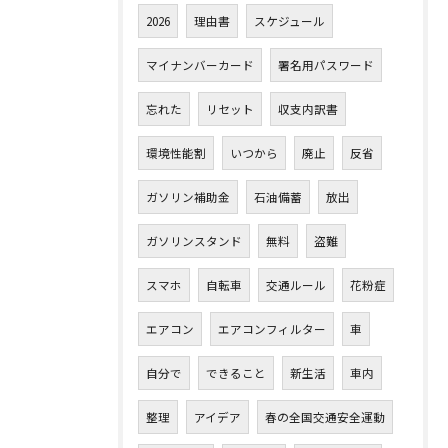
2026
理由書
スケジュール
マイナンバーカード
署名用パスワード
忘れた
リセット
収支内訳書
環境性能割
いつから
廃止
反省
ガソリン補助金
石油備蓄
放出
ガソリンスタンド
無料
盗難
スマホ
自転車
交通ルール
花粉症
エアコン
エアコンフィルター
車
自分で
できること
新生活
車内
整理
アイデア
春の全国交通安全運動