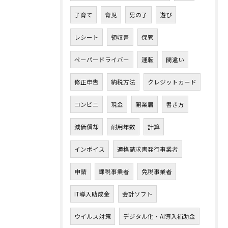
子育て
育児
男の子
遊び
レシート
領収書
保管
ペーパードライバー
運転
間違い
修正申告
納税方法
クレジットカード
コンビニ
現金
開業届
書き方
減価償却
耐用年数
計算
インボイス
適格請求書発行事業者
申請
課税事業者
免税事業者
IT導入助成金
会計ソフト
ウイルス対策
デジタル化・AI導入補助金