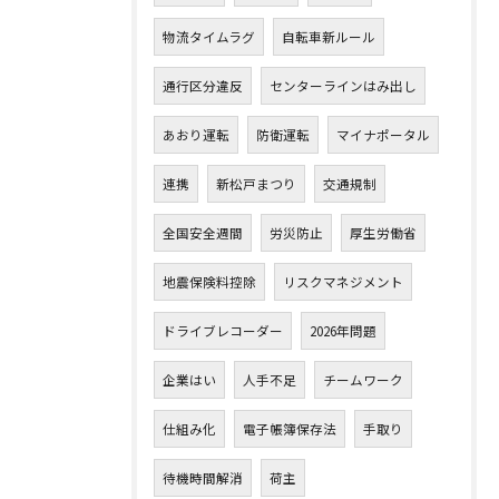
物流タイムラグ
自転車新ルール
通行区分違反
センターラインはみ出し
あおり運転
防衛運転
マイナポータル
連携
新松戸まつり
交通規制
全国安全週間
労災防止
厚生労働省
地震保険料控除
リスクマネジメント
ドライブレコーダー
2026年問題
企業はい
人手不足
チームワーク
仕組み化
電子帳簿保存法
手取り
待機時間解消
荷主