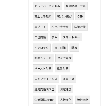
ドライバーあるある
軽貨物のリアル
売上と手取り
軽バン選び
OEM
エブリイ
松戸花火大会
防犯対策
自己防衛
事件
スマートキー
インロック
暑さ対策
酷暑
断熱シェード
タイヤ点検
バースト対策
猛暑対策
コンプライアンス
多重下請
道路交通法改正
法定速度
生活道路30kmh
人流変化
渋滞回避