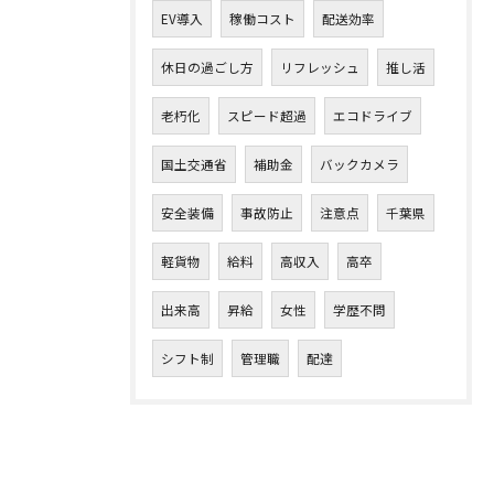
EV導入
稼働コスト
配送効率
休日の過ごし方
リフレッシュ
推し活
老朽化
スピード超過
エコドライブ
国土交通省
補助金
バックカメラ
安全装備
事故防止
注意点
千葉県
軽貨物
給料
高収入
高卒
出来高
昇給
女性
学歴不問
シフト制
管理職
配達