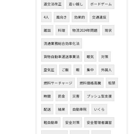
道交法改正
追い越し
ボードゲーム
4人
風向き
効果的
交通違反
雑談
料理
物流2024年問題
現状
流通業務総合効率化法
貨物自動車運送事業法
眠気
対策
空気圧
ご飯
暇
集中
外国人
燃料サーチャージ
燃料価格高騰
駐禁
時間
罰金
災害
プッシュ型支援
配送
結果
自動車税
いくら
軽自動車
安全対策
安全管理者講習