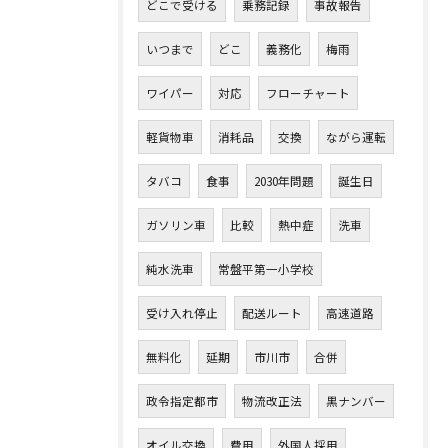
どこで受ける
乗務記録
事故報告
いつまで
どこ
義務化
梅雨
ワイパー
対応
フローチャート
軽貨物車
消耗品
交換
ながら運転
タバコ
食事
2030年問題
誕生日
ガソリン車
比較
熱中症
洗車
純水洗車
常盤平第一小学校
受け入れ停止
配送ルート
高速道路
無料化
延期
市川市
合併
政令指定都市
物流改正法
黒ナンバー
オイル交換
費用
外国人採用