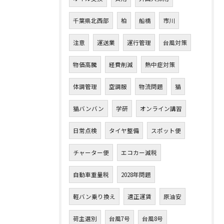
千葉県北西部
柏
船橋
市川
注意
運送業
運行管理
台風対策
物価高騰
経費削減
熱中症対策
体調管理
空調服
物流問題
猫
猫バンバン
学研
オンライン講習
日常点検
タイヤ整備
スポット便
チャーター便
エコカー減税
自動車重量税
2028年問題
軽バン乗り換え
適正運賃
原油安
荷主選別
台風7号
台風8号