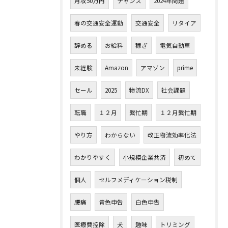
月収50万円
チャンス
2024年問題
春の交通安全運動
交通安全
リタイア
辞める
お給料
稼ぎ
電気自動車
未経験
Amazon
アマゾン
prime
セール
2025
物流DX
社会課題
転職
１２月
繫忙期
１２月繫忙期
やり方
わからない
改正物流効率化法
わかりやすく
小規模企業共済
初めて
個人
セルフメディケーション税制
腰痛
青色申告
白色申告
医療費控除
犬
趣味
トリミング