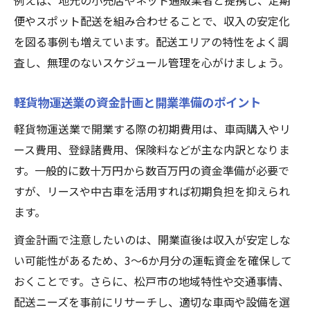
例えば、地元の小売店やネット通販業者と提携し、定期
法
便やスポット配送を組み合わせることで、収入の安定化
軽貨物の経営判断基準を明確にする考え方
を図る事例も増えています。配送エリアの特性をよく調
査し、無理のないスケジュール管理を心がけましょう。
失敗しない軽貨物開業のポイント解説
軽貨物開業準備で必ず確認すべき事項
軽貨物運送業の資金計画と開業準備のポイント
軽貨物開業時に知っておきたい法改正情報
軽貨物運送業で開業する際の初期費用は、車両購入やリ
軽貨物運送業に必要な手続きと注意点
ース費用、登録諸費用、保険料などが主な内訳となりま
軽貨物開業資金を無理なく抑えるコツ
す。一般的に数十万円から数百万円の資金準備が必要で
軽貨物で安定収入を実現する開業戦略
すが、リースや中古車を活用すれば初期負担を抑えられ
ます。
資金計画で注意したいのは、開業直後は収入が安定しな
い可能性があるため、3～6か月分の運転資金を確保して
おくことです。さらに、松戸市の地域特性や交通事情、
配送ニーズを事前にリサーチし、適切な車両や設備を選