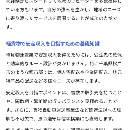
未経験からスタートして地域のリピーターを多数獲得し
軽貨物ビジネスで活躍するための心得
ている方もいます。自分の強みを生かし、地域のニーズ
軽貨物ビジネス成功者の共通する姿勢とは
に寄り添ったサービスを展開することが成功のカギで
軽貨物運送で求められる信頼と誠実さの大
す。
切さ
軽貨物ドライバーに必要な自己管理能力
軽貨物で安定収入を目指すための基礎知識
軽貨物の現場で役立つコミュニケーション
軽貨物運送業で安定収入を得るためには、受注先の確保
術
と効率的なルート設計が欠かせません。特に千葉県松戸
軽貨物ビジネスで長く続けるための心得
市のような都市部では、個人宅配送や企業間配送、地元
独立に役立つ軽貨物経営方針の立て方
特産品の配送など多様なニーズが存在します。
軽貨物経営方針策定で押さえるべき基本
安定収入を目指すポイントは、複数の取引先を持つこと
軽貨物独立に必須の事業計画作成ポイント
や、閑散期・繁忙期の収支バランスを見極めることで
す。さらに、貨物自動車運送事業法など関連法規への理
軽貨物運送のビジョンとミッションの描き
解も不可欠で、法令遵守は信頼構築にも直結します。
方
軽貨物経営方針でリスク管理を徹底する方