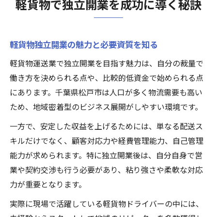
軽貨物で独立開業を成功に導く秘訣
軽貨物で失敗しない独立支援策の活用法
経営理念が生きる軽貨物運送の実践法
軽貨物経営理念の立て方と実践ポイント
軽貨物独立開業の魅力と必要資質を知る
軽貨物運送で理念を事業現場に活かす方法
軽貨物運送業で独立開業を目指す魅力は、自分の裁量で
成功者が語る軽貨物事業理念の定着術
働き方を決められる点や、比較的低資金で始められる点
軽貨物経営理念を従業員と共有する重要性
にあります。千葉県松戸市は人口が多く物流需要も高い
ため、地域密着型のビジネス展開がしやすい環境です。
理念を軸にした軽貨物の顧客対応術とは
松戸市で目指す軽貨物事業安定運営
一方で、安定した収益を上げるためには、単なる配送ス
キルだけでなく、顧客対応力や経費管理能力、自己管理
軽貨物で松戸市の運送需要をつかむ方法
能力が求められます。特に独立開業後は、自分自身で営
軽貨物運送安定運営のための法令対応策
業や契約交渉も行う必要があり、粘り強さや柔軟な対応
軽貨物事業で継続収益化を目指す戦略
力が重要となります。
軽貨物運送で地域密着型サービスを展開
実際に現場で活躍している軽貨物ドライバーの中には、
松戸市で選ばれる軽貨物事業の特徴とは