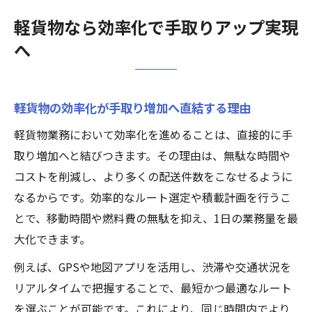
効率的な軽貨物運送で収入安定を目指す方
軽貨物なら効率化で手取りアップ実現
法
へ
軽貨物の効率化がもたらす働き方改革の実
際
配送の品質向上が安定収入獲得の鍵
軽貨物の効率化が手取り増加へ直結する理由
軽貨物配送の品質向上がリピーター獲得に
軽貨物業務において効率化を進めることは、直接的に手
繋がる
取り増加へと結びつきます。その理由は、無駄な時間や
丁寧な軽貨物の取り扱いで差別化を図る秘
コストを削減し、より多くの配送件数をこなせるように
訣
なるからです。効率的なルート選定や積載計画を行うこ
安定収入へ導く軽貨物サービス品質の磨き
とで、移動時間や燃料費の無駄を抑え、1日の業務量を最
方
大化できます。
顧客満足を高める軽貨物サービスのポイン
例えば、GPSや地図アプリを活用し、渋滞や交通状況を
ト
リアルタイムで把握することで、最短かつ最適なルート
軽貨物品質基準が収入を左右する理由とは
を選ぶことが可能です。これにより、同じ時間内でより