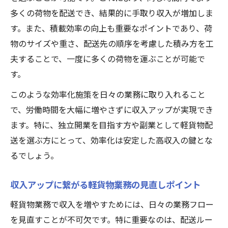
高収入狙いの軽貨物運送戦略を解説
多くの荷物を配送でき、結果的に手取り収入が増加しま
軽貨物で高収入を目指す戦略的な選択肢と
す。また、積載効率の向上も重要なポイントであり、荷
は
物のサイズや重さ、配送先の順序を考慮した積み方を工
夫することで、一度に多くの荷物を運ぶことが可能で
業務委託契約で軽貨物の収入を最大化する
す。
方法
軽貨物運送事業が儲かる理由を徹底分析
このような効率化施策を日々の業務に取り入れること
高単価案件を狙う軽貨物ドライバーの工夫
で、労働時間を大幅に増やさずに収入アップが実現でき
ます。特に、独立開業を目指す方や副業として軽貨物配
軽貨物の効率化で月収アップを実現するコ
送を選ぶ方にとって、効率化は安定した高収入の鍵とな
ツ
るでしょう。
顧客満足度を高めるサービスの工夫
軽貨物で顧客満足度を上げるサービス対応
収入アップに繋がる軽貨物業務の見直しポイント
術
軽貨物業務で収入を増やすためには、日々の業務フロー
時間厳守と丁寧な軽貨物配送が信頼を生む
を見直すことが不可欠です。特に重要なのは、配送ルー
連絡の速さが軽貨物サービス品質を高める