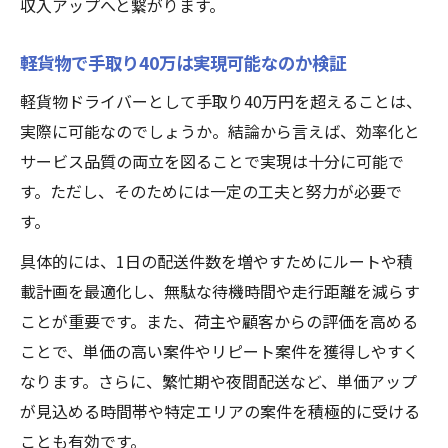
収入アップへと繋がります。
軽貨物サービス品質が選ばれる理由を解説
信頼度アップに繋がる軽貨物の品質管理法
軽貨物で手取り40万は実現可能なのか検証
軽貨物市場で差別化するための実践ポイン
軽貨物ドライバーとして手取り40万円を超えることは、
ト
実際に可能なのでしょうか。結論から言えば、効率化と
高品質な軽貨物サービスが収入増を支える
サービス品質の両立を図ることで実現は十分に可能で
す。ただし、そのためには一定の工夫と努力が必要で
す。
具体的には、1日の配送件数を増やすためにルートや積
載計画を最適化し、無駄な待機時間や走行距離を減らす
ことが重要です。また、荷主や顧客からの評価を高める
ことで、単価の高い案件やリピート案件を獲得しやすく
なります。さらに、繁忙期や夜間配送など、単価アップ
が見込める時間帯や特定エリアの案件を積極的に受ける
ことも有効です。