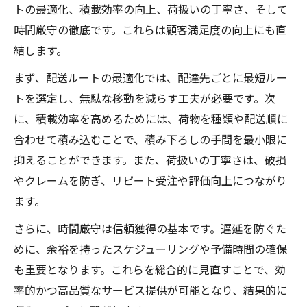
トの最適化、積載効率の向上、荷扱いの丁寧さ、そして
理由
時間厳守の徹底です。これらは顧客満足度の向上にも直
荷物の梱包や置き配における軽貨物の工夫
結します。
例
まず、配送ルートの最適化では、配達先ごとに最短ルー
顧客のリピートを促す軽貨物の接客マナー
トを選定し、無駄な移動を減らす工夫が必要です。次
効率的なルート管理で収入増を目指す
に、積載効率を高めるためには、荷物を種類や配送順に
軽貨物のルート最適化が収入に与える影響
合わせて積み込むことで、積み下ろしの手間を最小限に
効率的な軽貨物運送ルートの組み立て方
抑えることができます。また、荷扱いの丁寧さは、破損
軽貨物業務で使えるルート管理のコツ
やクレームを防ぎ、リピート受注や評価向上につながり
ます。
時間短縮と収入増へ導く軽貨物配車術
軽貨物の効率配達で手取りアップを実感
さらに、時間厳守は信頼獲得の基本です。遅延を防ぐた
サービス品質で差がつく軽貨物事業
めに、余裕を持ったスケジューリングや予備時間の確保
も重要となります。これらを総合的に見直すことで、効
軽貨物事業で生き残るためのサービス品質
率的かつ高品質なサービス提供が可能となり、結果的に
とは