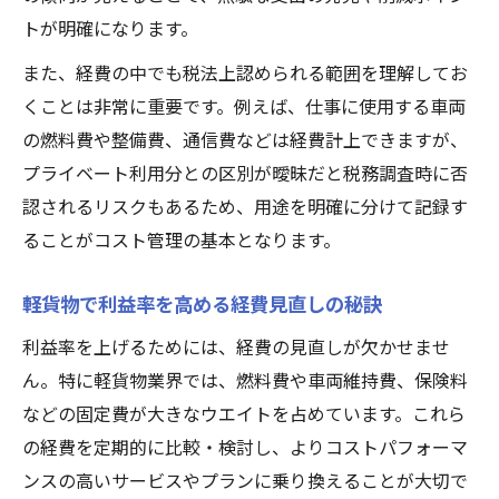
トが明確になります。
は
コスト最適化で軽貨物の収益性を飛躍させ
また、経費の中でも税法上認められる範囲を理解してお
るコツ
くことは非常に重要です。例えば、仕事に使用する車両
軽貨物経営の無駄を省く予算配分の工夫
の燃料費や整備費、通信費などは経費計上できますが、
プライベート利用分との区別が曖昧だと税務調査時に否
安定収入に不可欠な軽貨物コスト管理体制
認されるリスクもあるため、用途を明確に分けて記録す
軽貨物運送の初期費用を抑える工夫とは
ることがコスト管理の基本となります。
軽貨物開業時の初期費用節約アイデア集
初期投資を抑える軽貨物車両選びの極意
軽貨物で利益率を高める経費見直しの秘訣
軽貨物運送で失敗しないコスト準備術
利益率を上げるためには、経費の見直しが欠かせませ
賢い軽貨物経営者が実践する初期費用対策
ん。特に軽貨物業界では、燃料費や車両維持費、保険料
軽貨物で無理なく始めるための資金計画法
などの固定費が大きなウエイトを占めています。これら
軽貨物ドライバー実践派の経費削減ポイント
の経費を定期的に比較・検討し、よりコストパフォーマ
軽貨物ドライバーが現場で実践する経費削
ンスの高いサービスやプランに乗り換えることが大切で