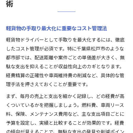
術
軽貨物ドライバーの収益向上に直結する節
約術
経費精算で差をつける軽貨物の極意
軽貨物の手取り最大化に重要なコスト管理法
軽貨物経費精算が手取り増加に与える影響
軽貨物ドライバーとして手取りを最大化するには、徹底
とは
したコスト管理が必須です。特に千葉県松戸市のような
経費精算のコツで軽貨物収益を底上げする
都市部では、配送距離や案件ごとの単価差が大きく、無
方法
駄な支出を抑えることが収益性向上のカギとなります。
軽貨物で認められる経費項目と賢い申告術
経費精算の正確性や車両維持費の削減など、具体的な管
軽貨物運送における経費精算ミスの回避策
理手法を押さえておくことが重要です。
軽貨物経営者必見の経費管理実践ポイント
まず、毎月の売上と支出を細かく記録し、どの経費が高
安定収益を目指す軽貨物コスト最適化方法
くついているかを把握しましょう。燃料費、車両リース
軽貨物で安定収益を実現するコスト最適化
料、保険、メンテナンス費用など、主な支出項目ごとに
戦略
予算を設定し、実績と比較することが効果的です。経費
の傾向が見えることで、無駄な支出の発見や削減ポイン
軽貨物の利益構造を変える支出見直し術と