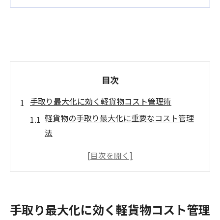
目次
手取り最大化に効く軽貨物コスト管理術
軽貨物の手取り最大化に重要なコスト管理
法
軽貨物で利益率を高める経費見直しの秘訣
高単価案件選びと軽貨物コスト削減の実例
紹介
軽貨物経営に役立つコスト分析の基本ポイ
手取り最大化に効く軽貨物コスト管理
ント