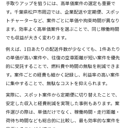
手取りアップを狙うには、高単価案件の選定も重要で
軽貨物ドライバーに必要な効率経営の考え
す。千葉県松戸市周辺では、企業配送や定期便、スポッ
方
トチャーターなど、案件ごとに単価や拘束時間が異なり
経営安定に直結する軽貨物コスト見直し術
ます。効率よく高単価案件を選ぶことで、同じ稼働時間
でも収益が大きく変わります。
例えば、1日あたりの配送件数が少なくても、1件あたり
の単価が高い案件や、往復の空車距離が短い案件を優先
的に受託することで、燃料費や時間の無駄を削減できま
す。案件ごとの経費も細かく記録し、利益率の高い案件
に集中することで、無駄なコストを抑えられます。
実際に、スポット案件から定期便に切り替えたことで、
安定した収入と経費削減を実現した事例もあります。案
件選びの際は、単価だけでなく、稼働時間・走行距離・
荷待ち時間なども総合的に比較し、最も効率的な案件を