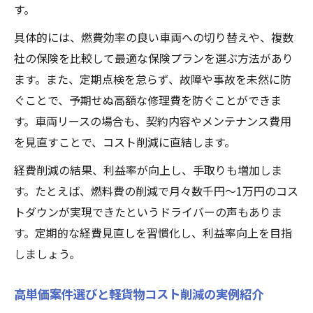
減法
す。
日々の軽貨物運送で役立つ節約テクニック
具体的には、燃費効率の良い車両への切り替えや、複数
紹介
社の保険を比較して最適な保険プランを選ぶ方法があり
軽貨物経費の賢い抑え方と支出管理のコツ
ます。また、定期点検を怠らず、故障や事故を未然に防
ぐことで、予期せぬ高額な修理費を防ぐことができま
ドライバー目線の軽貨物コスト削減事例解
す。車両リースの場合も、契約内容やメンテナンス費用
説
を見直すことで、コスト削減に直結します。
軽貨物運営で見落としがちな経費節減ポイ
ント
経費削減の結果、利益率が向上し、手取りも増加しま
効率重視で経営を守る軽貨物コスト戦略
す。たとえば、燃料費の削減で月々数千円～1万円のコス
トダウンが実現できたというドライバーの声もありま
効率化で実現する軽貨物経営のコスト削減
す。定期的な経費見直しを習慣化し、利益率向上を目指
策
しましょう。
軽貨物の収益性を高める業務効率アップ法
無駄を省く軽貨物コスト戦略の実践ポイン
高単価案件選びと軽貨物コスト削減の実例紹介
ト