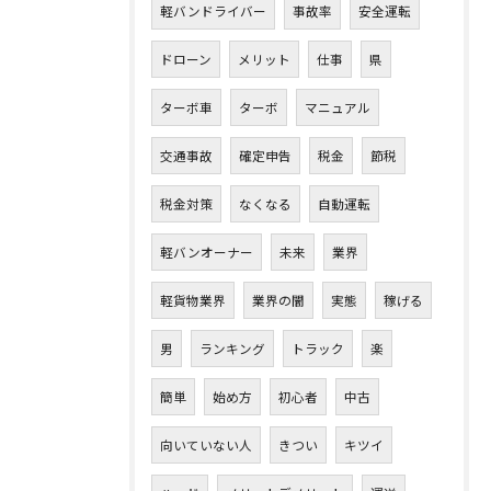
軽バンドライバー
事故率
安全運転
ドローン
メリット
仕事
県
ターボ車
ターボ
マニュアル
交通事故
確定申告
税金
節税
税金対策
なくなる
自動運転
軽バンオーナー
未来
業界
軽貨物業界
業界の闇
実態
稼げる
男
ランキング
トラック
楽
簡単
始め方
初心者
中古
向いていない人
きつい
キツイ