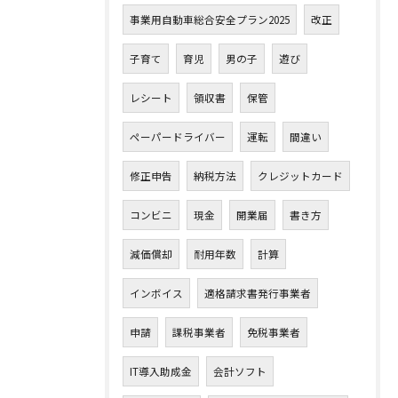
事業用自動車総合安全プラン2025
改正
子育て
育児
男の子
遊び
レシート
領収書
保管
ペーパードライバー
運転
間違い
修正申告
納税方法
クレジットカード
コンビニ
現金
開業届
書き方
減価償却
耐用年数
計算
インボイス
適格請求書発行事業者
申請
課税事業者
免税事業者
IT導入助成金
会計ソフト