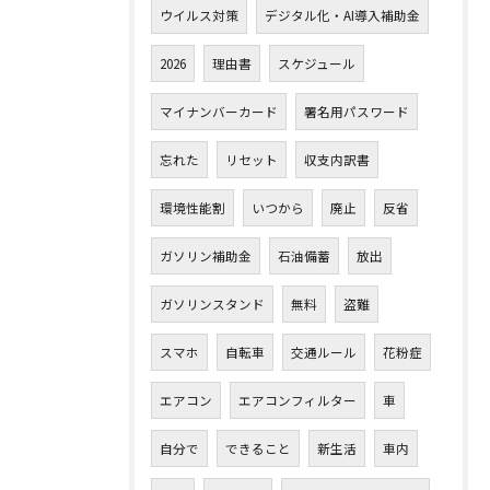
ウイルス対策
デジタル化・AI導入補助金
2026
理由書
スケジュール
マイナンバーカード
署名用パスワード
忘れた
リセット
収支内訳書
環境性能割
いつから
廃止
反省
ガソリン補助金
石油備蓄
放出
ガソリンスタンド
無料
盗難
スマホ
自転車
交通ルール
花粉症
エアコン
エアコンフィルター
車
自分で
できること
新生活
車内