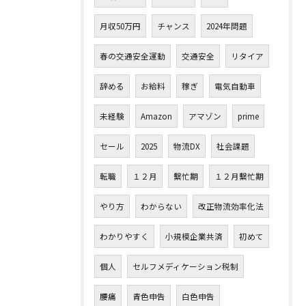
月収50万円
チャンス
2024年問題
春の交通安全運動
交通安全
リタイア
辞める
お給料
稼ぎ
電気自動車
未経験
Amazon
アマゾン
prime
セール
2025
物流DX
社会課題
転職
１２月
繫忙期
１２月繫忙期
やり方
わからない
改正物流効率化法
わかりやすく
小規模企業共済
初めて
個人
セルフメディケーション税制
腰痛
青色申告
白色申告