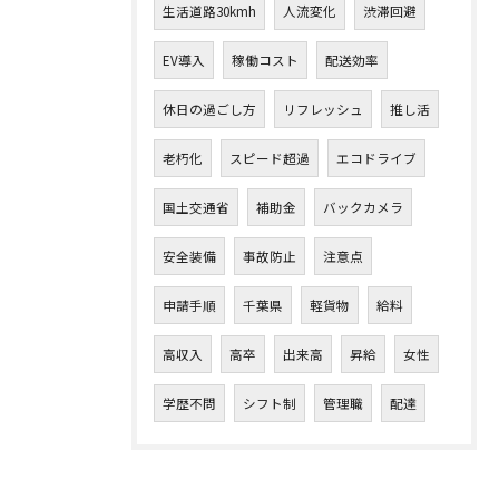
生活道路30kmh
人流変化
渋滞回避
EV導入
稼働コスト
配送効率
休日の過ごし方
リフレッシュ
推し活
老朽化
スピード超過
エコドライブ
国土交通省
補助金
バックカメラ
安全装備
事故防止
注意点
申請手順
千葉県
軽貨物
給料
高収入
高卒
出来高
昇給
女性
学歴不問
シフト制
管理職
配達