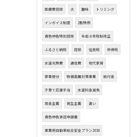
医療費控除
犬
趣味
トリミング
インボイス制度
2割特例
青色申告特別控除
令和８年税制改正
ふるさと納税
控除
住民税
所得税
水道光熱費
通信費
地代家賃
家事按分
物価高騰対策事業
給付金
子育て応援手当
水道料金減免
現金主義
発生主義
違い
青色申告承認申請書
事業用自動車総合安全プラン2030