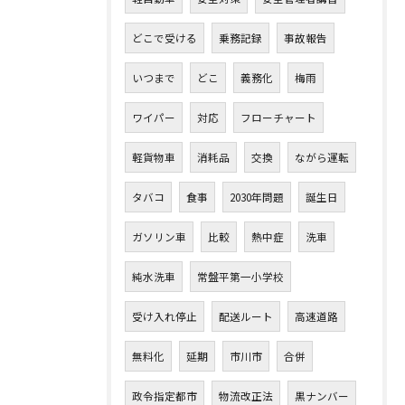
どこで受ける
乗務記録
事故報告
いつまで
どこ
義務化
梅雨
ワイパー
対応
フローチャート
軽貨物車
消耗品
交換
ながら運転
タバコ
食事
2030年問題
誕生日
ガソリン車
比較
熱中症
洗車
純水洗車
常盤平第一小学校
受け入れ停止
配送ルート
高速道路
無料化
延期
市川市
合併
政令指定都市
物流改正法
黒ナンバー