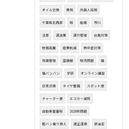
オイル交換
費用
外国人採用
千葉県北西部
柏
船橋
市川
注意
運送業
運行管理
台風対策
物価高騰
経費削減
熱中症対策
体調管理
空調服
物流問題
猫
猫バンバン
学研
オンライン講習
日常点検
タイヤ整備
スポット便
チャーター便
エコカー減税
自動車重量税
2028年問題
軽バン乗り換え
適正運賃
原油安