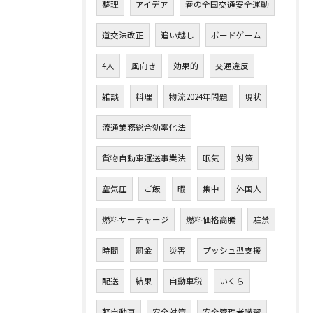
整理
アイデア
春の全国交通安全運動
道交法改正
追い越し
ボードゲーム
4人
風向き
効果的
交通違反
雑談
料理
物流2024年問題
現状
流通業務総合効率化法
貨物自動車運送事業法
眠気
対策
空気圧
ご飯
暇
集中
外国人
燃料サーチャージ
燃料価格高騰
駐禁
時間
罰金
災害
プッシュ型支援
配送
結果
自動車税
いくら
軽自動車
安全対策
安全管理者講習