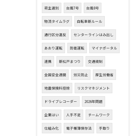
荷主選別
台風7号
台風8号
物流タイムラグ
自転車新ルール
通行区分違反
センターラインはみ出し
あおり運転
防衛運転
マイナポータル
連携
新松戸まつり
交通規制
全国安全週間
労災防止
厚生労働省
地震保険料控除
リスクマネジメント
ドライブレコーダー
2026年問題
企業はい
人手不足
チームワーク
仕組み化
電子帳簿保存法
手取り