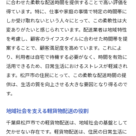
に合わせた柔軟な配送時間を提供することで高い評価を
高齢者や子育て世帯への特化サービス
得ています。特に、仕事や家庭の事情で特定の時間帯に
松戸市の防災対策における軽貨物の役割
しか受け取れないという人々にとって、この柔軟性は大
地域社会の一員としての軽貨物事業者の責
変ありがたいと感じられています。配送業者は地域特性
任
を考慮し、顧客のライフスタイルに合わせた時間帯を提
松戸市での軽貨物サービスがもたらす日常生活
案することで、顧客満足度を高めています。これによ
への影響
り、利用者は自宅で待機する必要がなく、時間を有効に
軽貨物配送がもたらす日常生活の利便性向
活用できるため、日常生活におけるストレスが軽減され
上
ます。松戸市の住民にとって、この柔軟な配送時間の提
松戸市住民が享受する配送サービスのメリ
供は、生活の質を向上させる大きな要因となり得るので
ット
す。
買い物難民を救う軽貨物配送の取り組み
地域社会を支える軽貨物配送の役割
地域住民の生活スタイルに合わせた柔軟な
サービス
千葉県松戸市での軽貨物配送は、地域社会の基盤として
欠かせない存在です。軽貨物配送は、住民の日常生活に
松戸市での軽貨物配送がもたらす新しい生