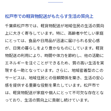
性
地域社会を支える軽貨物配送の役割
松戸市での軽貨物配送がもたらす生活の質向上
松戸市でのエコフレンドリーな軽貨物配送
千葉県松戸市では、軽貨物配送が地域住民の生活の質向
の実践
上に大きく寄与しています。特に、高齢者や忙しい家庭
地域に根ざした軽貨物配送松戸市での新たな可
にとっては、食品や日用品が迅速に届けられる安心感
能性
が、日常の暮らしをより豊かなものにしています。軽貨
地域との信頼関係を築く軽貨物配送の取り
物配送の利用により、時間や体力を節約し、他の活動に
組み
エネルギーを注ぐことができるため、質の高い生活を実
松戸市の特産品を活かした配送サービスの
現する一助となっています。さらに、地域密着型のこの
展開
サービスは、地域住民との信頼関係を築き、生活の安心
地域社会のニーズに応えるカスタマイズ配
感を提供する重要な役割を果たしています。松戸市で
送
は、軽貨物配送が家庭や個人にとって不可欠な存在とな
地元企業との連携によるビジネスチャンス
っており、生活の質向上に貢献し続けています。
拡大