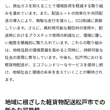
し、排出ガスを抑えることで環境負荷を軽減する取り組
松戸市の軽貨物配送サービスが地域経済に与え
みを進めています。また、配送ルートの効率化や共同配
る影響
送の導入により、無駄な走行を減らし、CO2削減に貢献
軽貨物配送が松戸市の経済をどう活気づけ
しています。さらに、再利用可能な梱包材の使用や、配
るか
送時におけるプラスチック使用の削減など、環境に優し
地域経済と物流業界の連携が生むシナジー
い施策を積極的に取り入れています。これらの取り組み
効果
は、地域住民の環境意識を高めると同時に、持続可能な
松戸市における中小企業支援としての軽貨
社会の実現に寄与しています。今後も、松戸市における
物配送
軽貨物配送が、エコフレンドリーなサービスを提供し続
地元産業と連携した配送サービスの展望
け、地域社会と環境の未来を支えていくことが期待され
地域経済活性化に貢献する軽貨物配送の役
ます。
割
松戸市での物流業界の未来を見据えた取り
組み
地域に根ざした軽貨物配送松戸市での
新たな可能性