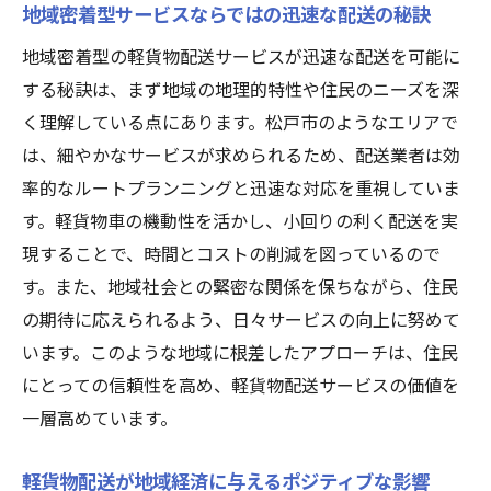
地域密着型サービスならではの迅速な配送の秘訣
松戸市の伝統文化と軽貨物配送の融合
地域密着型の軽貨物配送サービスが迅速な配送を可能に
地域住民参加型の配送サービスの未来像
する秘訣は、まず地域の地理的特性や住民のニーズを深
軽貨物配送が変える生活千葉県松戸市の事例か
く理解している点にあります。松戸市のようなエリアで
ら学ぶ
は、細やかなサービスが求められるため、配送業者は効
松戸市での軽貨物配送成功事例の紹介
率的なルートプランニングと迅速な対応を重視していま
個人と企業の連携がもたらす利便性向上
す。軽貨物車の機動性を活かし、小回りの利く配送を実
軽貨物配送が日常生活をどう変えるか
現することで、時間とコストの削減を図っているので
地域密着型の配送で得られる安心感と信頼
す。また、地域社会との緊密な関係を保ちながら、住民
松戸市での配送イノベーションの実践例
の期待に応えられるよう、日々サービスの向上に努めて
地域住民の声を反映した軽貨物サービスの
います。このような地域に根差したアプローチは、住民
進化
にとっての信頼性を高め、軽貨物配送サービスの価値を
一層高めています。
松戸市の軽貨物配送地域密着で迅速なサービス
を実現
軽貨物配送が地域経済に与えるポジティブな影響