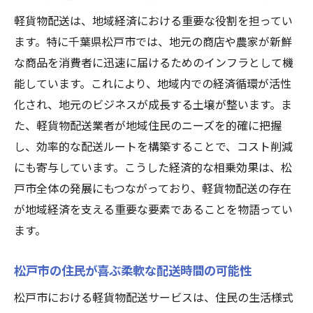
地域密着型サービスが生む迅速な配送シス
軽貨物配送は、地域経済における重要な役割を担ってい
テム
ます。特に千葉県松戸市では、地元の商店や農家が新鮮
松戸市の交通網を活かした効率的な配送ル
な商品を消費者に迅速に届けるためのインフラとして機
ート
能しています。これにより、地域内での経済循環が活性
顧客満足度を高める小回りの利くサービス
化され、地元のビジネスが成長する土壌が整います。ま
松戸市での季節イベントに対応した配送
た、軽貨物配送業者が地域住民のニーズを的確に把握
地域特有の物流課題を解決する方法
し、効率的な配送ルートを構築することで、コスト削減
地域密着型配送で作る持続可能な社会
にも寄与しています。こうした経済的な相乗効果は、松
軽貨物が支える松戸市の暮らし地域社会への貢
戸市全体の発展にもつながっており、軽貨物配送の存在
献とは
が地域経済を支える重要な要素であることを物語ってい
軽貨物配送が地域住民の生活をどのように
ます。
支えるか
松戸市の住民が喜ぶ柔軟な配送時間の可能性
松戸市における軽貨物の社会貢献活動
松戸市における軽貨物配送サービスは、住民の生活様式
地域の安全を守る軽貨物配送の取り組み