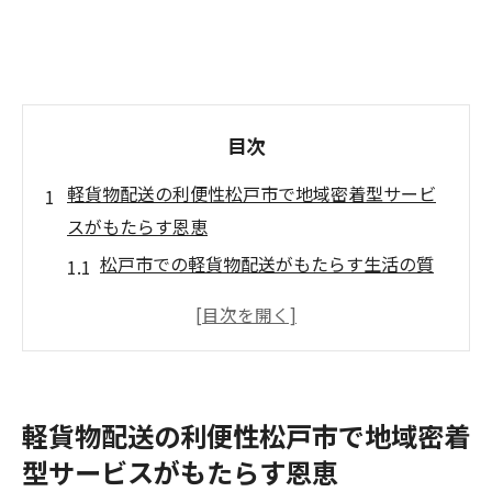
目次
軽貨物配送の利便性松戸市で地域密着型サービ
スがもたらす恩恵
松戸市での軽貨物配送がもたらす生活の質
向上
地域密着型サービスならではの迅速な配送
の秘訣
軽貨物配送が地域経済に与えるポジティブ
軽貨物配送の利便性松戸市で地域密着
な影響
型サービスがもたらす恩恵
松戸市の住民が喜ぶ柔軟な配送時間の可能