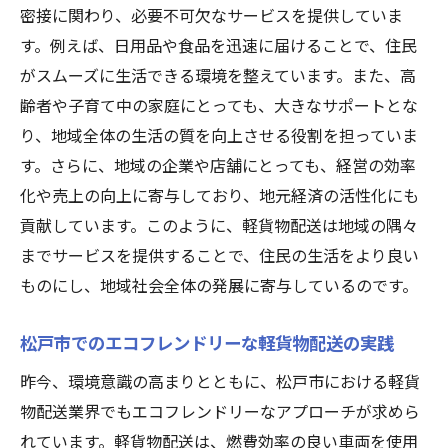
密接に関わり、必要不可欠なサービスを提供していま
活様式
す。例えば、日用品や食品を迅速に届けることで、住民
近隣地域との連携による配送ネットワーク
がスムーズに生活できる環境を整えています。また、高
の構築
齢者や子育て中の家庭にとっても、大きなサポートとな
地域密着の軽貨物配送松戸市を舞台にした成功
り、地域全体の生活の質を向上させる役割を担っていま
の秘訣
す。さらに、地域の企業や店舗にとっても、経営の効率
成功する軽貨物配送の鍵となる地域理解
化や売上の向上に寄与しており、地元経済の活性化にも
松戸市でのノウハウを活かした事業展開
貢献しています。このように、軽貨物配送は地域の隅々
地域住民との信頼関係がもたらすビジネス
までサービスを提供することで、住民の生活をより良い
の成功
ものにし、地域社会全体の発展に寄与しているのです。
松戸市における軽貨物配送のイノベーショ
ン事例
松戸市でのエコフレンドリーな軽貨物配送の実践
地域に根ざしたサービスがもたらす競争優
昨今、環境意識の高まりとともに、松戸市における軽貨
位
物配送業界でもエコフレンドリーなアプローチが求めら
軽貨物事業拡大に向けた地域密着戦略
れています。軽貨物配送は、燃費効率の良い車両を使用