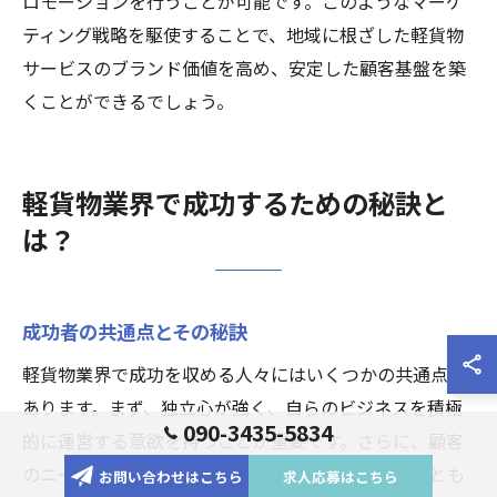
ロモーションを行うことが可能です。このようなマーケ
ティング戦略を駆使することで、地域に根ざした軽貨物
サービスのブランド価値を高め、安定した顧客基盤を築
くことができるでしょう。
軽貨物業界で成功するための秘訣と
は？
成功者の共通点とその秘訣
軽貨物業界で成功を収める人々にはいくつかの共通点が
あります。まず、独立心が強く、自らのビジネスを積極
090-3435-5834
的に運営する意欲を持つことが重要です。さらに、顧客
のニーズを的確に把握し、柔軟な対応を心がけることも
お問い合わせはこちら
求人応募はこちら