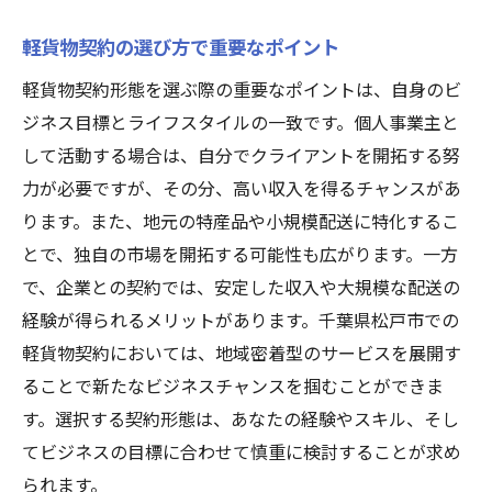
千葉県松戸市における軽貨物配送の現状と展望
軽貨物契約の選び方で重要なポイント
松戸市における配送業界の現状分析
軽貨物契約形態を選ぶ際の重要なポイントは、自身のビ
地域特性を活かした軽貨物配送の戦略
ジネス目標とライフスタイルの一致です。個人事業主と
将来的な市場動向とビジネスチャンス
して活動する場合は、自分でクライアントを開拓する努
松戸市の道路事情と配送効率
力が必要ですが、その分、高い収入を得るチャンスがあ
地域経済との連携による新たな可能性
ります。また、地元の特産品や小規模配送に特化するこ
軽貨物業界での競争力を高める方法
とで、独自の市場を開拓する可能性も広がります。一方
で、企業との契約では、安定した収入や大規模な配送の
地域密着型配送で得られる軽貨物の新たなチャ
経験が得られるメリットがあります。千葉県松戸市での
ンス
軽貨物契約においては、地域密着型のサービスを展開す
地域に根ざしたサービスの魅力
ることで新たなビジネスチャンスを掴むことができま
地域密着型配送がもたらすビジネス拡大
す。選択する契約形態は、あなたの経験やスキル、そし
地域コミュニティとの連携強化
てビジネスの目標に合わせて慎重に検討することが求め
松戸市での成功事例を分析する
られます。