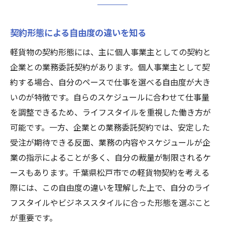
個人事業主としての働き方の魅力
契約形態による自由度の違いを知る
個人契約がもたらす自由と責任
松戸市で個人事業主になるためのステップ
軽貨物の契約形態には、主に個人事業主としての契約と
個人契約と経営の基礎知識
企業との業務委託契約があります。個人事業主として契
約する場合、自分のペースで仕事を選べる自由度が大き
柔軟な働き方を可能にする工夫
いのが特徴です。自らのスケジュールに合わせて仕事量
個人事業主として成功するためのヒント
を調整できるため、ライフスタイルを重視した働き方が
企業契約のメリットとデメリットを徹底解説
可能です。一方、企業との業務委託契約では、安定した
企業契約による安定感の魅力
受注が期待できる反面、業務の内容やスケジュールが企
給与体系と福利厚生の比較
業の指示によることが多く、自分の裁量が制限されるケ
企業契約で避けるべきリスクとは
ースもあります。千葉県松戸市での軽貨物契約を考える
企業契約のデメリットとその対策
際には、この自由度の違いを理解した上で、自分のライ
フスタイルやビジネススタイルに合った形態を選ぶこと
企業と個人の契約での働き方の違い
が重要です。
企業契約を結ぶ際の注意点