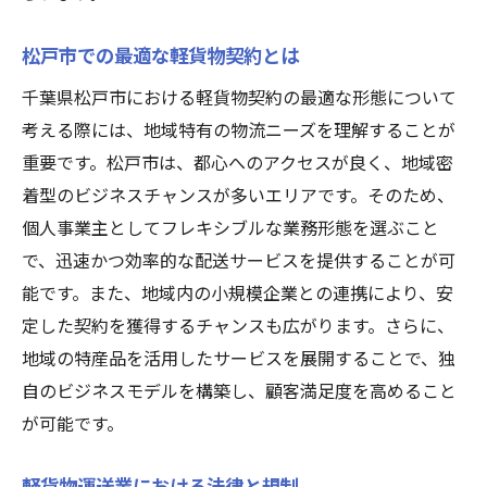
新たな顧客層を開拓する方法
地域密着型軽貨物のマーケティング戦略
松戸市での最適な軽貨物契約とは
軽貨物業界で成功するための秘訣とは？
千葉県松戸市における軽貨物契約の最適な形態について
成功者の共通点とその秘訣
考える際には、地域特有の物流ニーズを理解することが
重要です。松戸市は、都心へのアクセスが良く、地域密
効率的な業務運営のノウハウ
着型のビジネスチャンスが多いエリアです。そのため、
顧客満足度を高めるサービスとは
個人事業主としてフレキシブルな業務形態を選ぶこと
リピーターを増やすための戦略
で、迅速かつ効率的な配送サービスを提供することが可
業界トレンドを先取りする方法
能です。また、地域内の小規模企業との連携により、安
持続的成長を可能にする経営術
定した契約を獲得するチャンスも広がります。さらに、
個人と企業の軽貨物契約で知っておくべきポイ
地域の特産品を活用したサービスを展開することで、独
ント
自のビジネスモデルを構築し、顧客満足度を高めること
契約形態別のメリット比較
が可能です。
法律に基づく契約条件の確認
軽貨物運送業における法律と規制