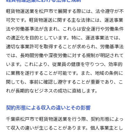
契約前に考慮すべき重要事項
軽貨物運送業を松戸市で展開する際には、法令遵守が不
契約期間とその更新方法
可欠です。軽貨物運送に関する主な法律には、運送事業
トラブルを未然に防ぐ契約書の作成
法や労働基準法が含まれ、これらは安全運行や労働条件
信頼できる企業との契約方法
の適正化を目的としています。特に、運送事業法では、
松戸市での軽貨物ビジネスを始める前に知るべ
適切な事業許可を取得することが求められ、労働基準法
きこと
では、長時間労働や深夜労働に対する規制が明記されて
必要な手続きとライセンスの取得方法
います。これにより、従業員の健康を守りつつ、効率的
初期投資と資金計画の立て方
に業務を遂行することが可能です。また、地域の条例に
松戸市での市場調査と分析
関しても、事前に確認し遵守することが重要であり、こ
ビジネスを成功させるためのネットワーク
れが長期的なビジネスの成功に直結します。
構築
契約形態による収入の違いとその影響
ビジネスプランの作成と実行
千葉県松戸市で軽貨物運送業を行う際、契約形態によっ
成功に向けたステップバイステップガイド
て収入の違いが生じることがあります。個人事業主とし