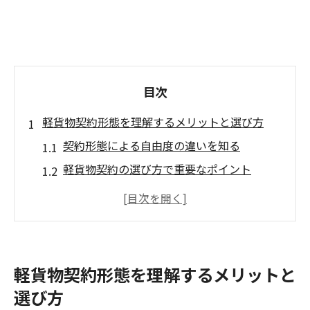
目次
軽貨物契約形態を理解するメリットと選び方
契約形態による自由度の違いを知る
軽貨物契約の選び方で重要なポイント
松戸市での最適な軽貨物契約とは
軽貨物運送業における法律と規制
契約形態による収入の違いとその影響
業務効率を高める契約のポイント
軽貨物契約形態を理解するメリットと
自由を求めるなら個人事業主としての軽貨物契
選び方
約