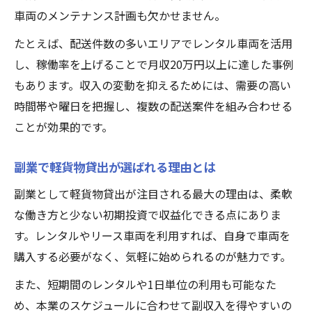
副業軽貨物ドライバーが選ぶ働き方のポイ
車両のメンテナンス計画も欠かせません。
ント
たとえば、配送件数の多いエリアでレンタル車両を活用
軽貨物で副業する際の時間管理と効率化術
し、稼働率を上げることで月収20万円以上に達した事例
軽貨物副業ドライバーのリアルな日常を解
もあります。収入の変動を抑えるためには、需要の高い
説
時間帯や曜日を把握し、複数の配送案件を組み合わせる
黒ナンバー貸出の注意点と合法性を解説
ことが効果的です。
軽貨物黒ナンバー貸出で守るべき法律知識
軽貨物黒ナンバー運用時のトラブル回避法
副業で軽貨物貸出が選ばれる理由とは
黒ナンバー軽貨物貸出で注意したい審査事
副業として軽貨物貸出が注目される最大の理由は、柔軟
項
な働き方と少ない初期投資で収益化できる点にありま
軽貨物黒ナンバー貸出の合法性を徹底解説
す。レンタルやリース車両を利用すれば、自身で車両を
黒ナンバー軽貨物貸出のリスクと安全対策
購入する必要がなく、気軽に始められるのが魅力です。
リースとレンタルの違いと最適な選択法
また、短期間のレンタルや1日単位の利用も可能なた
軽貨物リースとレンタルの違いを比較解説
め、本業のスケジュールに合わせて副収入を得やすいの