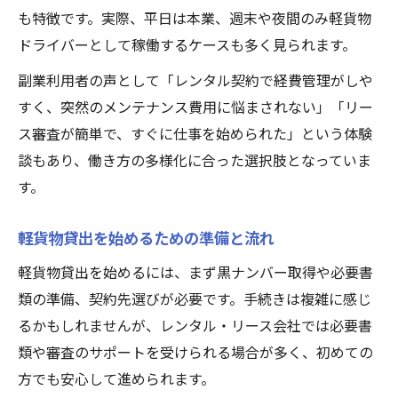
軽貨物リースやめとけと言われる理由に迫
も特徴です。実際、平日は本業、週末や夜間のみ軽貨物
る
ドライバーとして稼働するケースも多く見られます。
リース審査なし軽貨物活用の実際のメリッ
副業利用者の声として「レンタル契約で経費管理がしや
ト
すく、突然のメンテナンス費用に悩まされない」「リー
軽貨物リースとレンタル最適選択ポイント
ス審査が簡単で、すぐに仕事を始められた」という体験
軽貨物リース黒ナンバー利用の注意事項
談もあり、働き方の多様化に合った選択肢となっていま
す。
副業収入を最大化する軽貨物の活かし方
軽貨物活用で副業収入を最大化する実践策
軽貨物貸出を始めるための準備と流れ
軽貨物副業で稼げる人の共通ポイント解説
軽貨物貸出を始めるには、まず黒ナンバー取得や必要書
軽貨物レンタルを使った効率的な収益モデ
類の準備、契約先選びが必要です。手続きは複雑に感じ
ル
るかもしれませんが、レンタル・リース会社では必要書
軽貨物副業で月収アップを目指す戦略とは
類や審査のサポートを受けられる場合が多く、初めての
軽貨物で副業収益を安定させる配達術紹介
方でも安心して進められます。