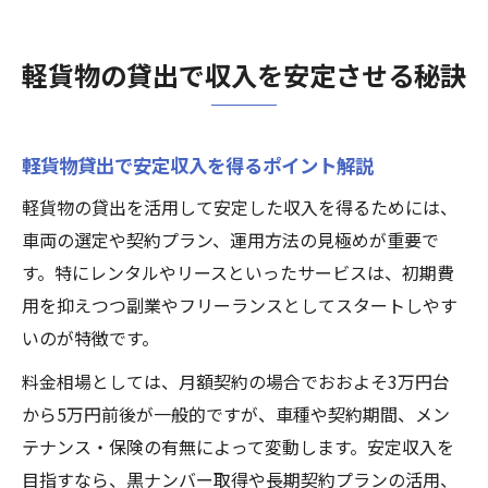
軽貨物貸出で避けたい落とし穴と対策法
レンタル料金を抑える軽貨物運用術を紹介
軽貨物の貸出で収入を安定させる秘訣
軽貨物レンタル料金を抑える選び方のコツ
賢い軽貨物運用で経費節約を実現する方法
軽貨物貸出で安定収入を得るポイント解説
軽貨物レンタル格安プランの活用ポイント
軽貨物車両レンタル時に注意すべき契約条
軽貨物の貸出を活用して安定した収入を得るためには、
件
車両の選定や契約プラン、運用方法の見極めが重要で
す。特にレンタルやリースといったサービスは、初期費
軽貨物レンタル1ヶ月利用のメリットと注意
用を抑えつつ副業やフリーランスとしてスタートしやす
点
いのが特徴です。
効率的な副業を目指す軽貨物活用ガイド
料金相場としては、月額契約の場合でおおよそ3万円台
軽貨物副業で効率よく稼ぐための配送ノウ
から5万円前後が一般的ですが、車種や契約期間、メン
ハウ
テナンス・保険の有無によって変動します。安定収入を
軽貨物副業で収入アップを目指す工夫とは
目指すなら、黒ナンバー取得や長期契約プランの活用、