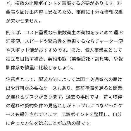
説
ど、複数の比較ポイントを意識する必要があります。料
軽貨物の収益性と開業リスクの見極め方と
金表や届け出内容も異なるため、事前に十分な情報収集
は
が欠かせません。
国土交通省基準から考える軽貨物の安全性
例えば、コスト重視なら複数荷主の荷物をまとめて運ぶ
国土交通省基準に基づく軽貨物の安全対策
混載便、スピードや緊急性を重視するならチャーター便
軽貨物の許可や届出で守るべきポイントと
やスポット便がおすすめです。また、個人事業主として
は
独立を目指す場合、契約形態（業務委託・請負等）や報
酬体系も慎重に比較しましょう。
軽貨物業界の安全性を制度面から徹底解説
軽貨物ドライバーの合法性と信頼性の実情
注意点として、配送方法によっては国土交通省への届け
軽貨物で安心して働くための法的チェック
出や許可が必要なケースもあり、事前準備を怠ると開業
が遅れるリスクがあります。過去の事例では、許可取得
収益性や料金も解説 軽貨物輸送の実態
の遅れや契約条件の見落としがトラブルにつながったケ
軽貨物の収益性や運賃設定のリアルな実態
ースも報告されています。比較ポイントを整理し、自分
軽貨物運送業の料金表の目安や考え方を紹
に合った方法を選ぶことが成功の鍵です。
介