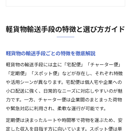
み
軽貨物の選び方で迷わない判断基準を紹介
貨物軽自動車運送事業の基本を押さえた選
軽貨物輸送手段の特徴と選び方ガイド
択
配送ニーズ別に比較する軽貨物の方法
ニーズに合わせた軽貨物輸送の選び方解説
軽貨物の輸送手段ごとの特徴を徹底解説
宅配やチャーターなど軽貨物方式を徹底比
軽貨物の輸送手段には主に「宅配便」「チャーター便」
較
「定期便」「スポット便」などが存在し、それぞれ特徴
軽貨物運送業の配送方法ごとの活用場面と
や活用シーンが異なります。宅配便は個人宅や企業への
は
小口配送に強く、日常的なニーズに対応しやすいのが魅
荷物の大きさや距離別に最適な軽貨物を選
力です。一方、チャーター便は企業間のまとまった荷物
択
や緊急対応に利用され、柔軟な運行が可能です。
軽貨物の配送手段をシーン別に比較検証
定期便は決まったルートや時間帯で荷物を運ぶため、安
自分に合う軽貨物輸送の見極め方は
定した収入を目指す方に向いています。スポット便は単