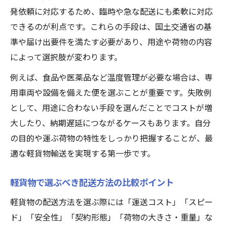
発依頼に対応するため、臨時や急な配送にも柔軟に対応
目的別に選ぶ軽貨物輸送の最適な方法とは
できるのが利点です。これらの手段は、国土交通省の基
軽貨物で自分に合う配送方法を見極めるコ
準や届け出要件を満たす必要があり、用途や荷物の内容
ツ
によって選択肢が変わります。
軽貨物の契約形態で失敗しないポイント解
説
例えば、食品や医薬品など温度管理が必要な場合は、専
用車両や設備を備えた便を選ぶことが重要です。失敗例
軽貨物のメリット・デメリットを具体的に
として、用途に合わない手段を選んだことでコストが増
紹介
大したり、納期遅延につながるケースもあります。自分
軽貨物運送事業開業前に押さえるべき視点
の目的や運ぶ荷物の特性をしっかり把握することが、最
軽貨物運送事業の開業で押さえる要点
適な軽貨物輸送を実現する第一歩です。
軽貨物運送事業開業に必要な手続きと流れ
軽貨物の届出や書類準備で注意すべき点
軽貨物で選ぶべき配送方法の比較ポイント
貨物軽自動車運送事業許可の取得ポイント
軽貨物の配送方法を選ぶ際には「運送コスト」「スピー
軽貨物運送事業の開業費用や初期準備を解
ド」「安全性」「契約形態」「荷物の大きさ・重量」な