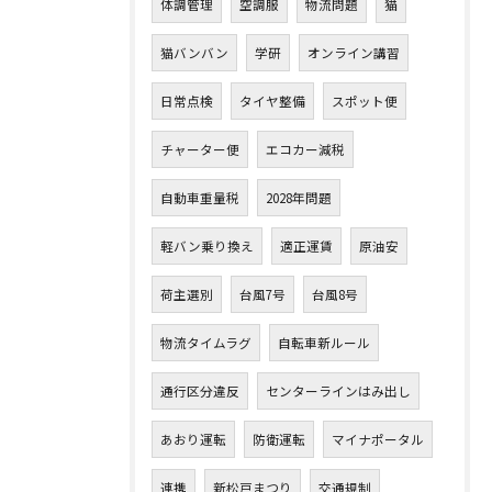
体調管理
空調服
物流問題
猫
猫バンバン
学研
オンライン講習
日常点検
タイヤ整備
スポット便
チャーター便
エコカー減税
自動車重量税
2028年問題
軽バン乗り換え
適正運賃
原油安
荷主選別
台風7号
台風8号
物流タイムラグ
自転車新ルール
通行区分違反
センターラインはみ出し
あおり運転
防衛運転
マイナポータル
連携
新松戸まつり
交通規制