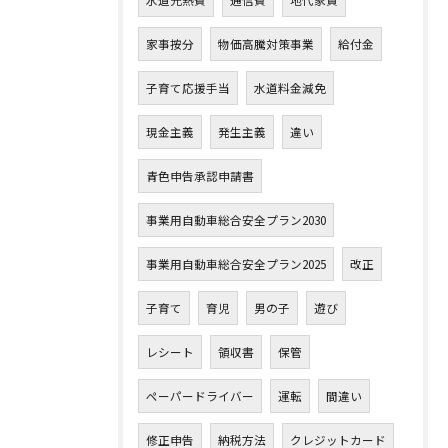
水道光熱費
通信費
地代家賃
家事按分
物価高騰対策事業
給付金
子育て応援手当
水道料金減免
現金主義
発生主義
違い
青色申告承認申請書
事業用自動車総合安全プラン2030
事業用自動車総合安全プラン2025
改正
子育て
育児
男の子
遊び
レシート
領収書
保管
ペーパードライバー
運転
間違い
修正申告
納税方法
クレジットカード