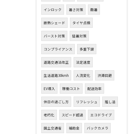
インロック
暑さ対策
酷暑
断熱シェード
タイヤ点検
バースト対策
猛暑対策
コンプライアンス
多重下請
道路交通法改正
法定速度
生活道路30kmh
人流変化
渋滞回避
EV導入
稼働コスト
配送効率
休日の過ごし方
リフレッシュ
推し活
老朽化
スピード超過
エコドライブ
国土交通省
補助金
バックカメラ