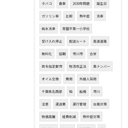
タバコ
食事
2030年問題
誕生日
ガソリン車
比較
熱中症
洗車
純水洗車
常盤平第一小学校
受け入れ停止
配送ルート
高速道路
無料化
延期
市川市
合併
政令指定都市
物流改正法
黒ナンバー
オイル交換
費用
外国人採用
千葉県北西部
柏
船橋
市川
注意
運送業
運行管理
台風対策
物価高騰
経費削減
熱中症対策