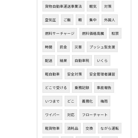
貨物自動車運送事業法
眠気
対策
空気圧
ご飯
暇
集中
外国人
燃料サーチャージ
燃料価格高騰
駐禁
時間
罰金
災害
プッシュ型支援
配送
結果
自動車税
いくら
軽自動車
安全対策
安全管理者講習
どこで受ける
乗務記録
事故報告
いつまで
どこ
義務化
梅雨
ワイパー
対応
フローチャート
軽貨物車
消耗品
交換
ながら運転