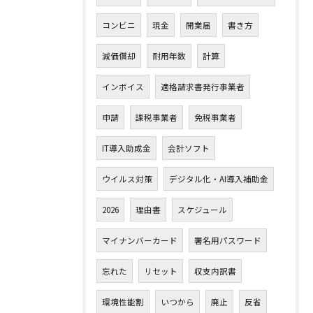
コンビニ
現金
開業届
書き方
減価償却
耐用年数
計算
インボイス
適格請求書発行事業者
申請
課税事業者
免税事業者
IT導入助成金
会計ソフト
ウイルス対策
デジタル化・AI導入補助金
2026
理由書
スケジュール
マイナンバーカード
署名用パスワード
忘れた
リセット
収支内訳書
環境性能割
いつから
廃止
反省