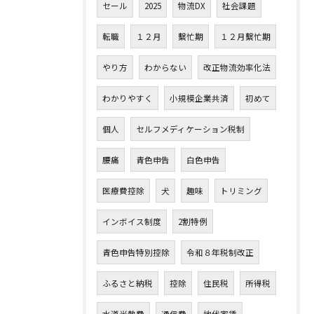
セール
2025
物流DX
社会課題
転職
１２月
繫忙期
１２月繫忙期
やり方
わからない
改正物流効率化法
わかりやすく
小規模企業共済
初めて
個人
セルフメディケーション税制
腰痛
青色申告
白色申告
医療費控除
犬
趣味
トリミング
インボイス制度
2割特例
青色申告特別控除
令和８年税制改正
ふるさと納税
控除
住民税
所得税