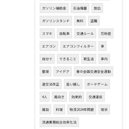
ガソリン補助金
石油備蓄
放出
ガソリンスタンド
無料
盗難
スマホ
自転車
交通ルール
花粉症
エアコン
エアコンフィルター
車
自分で
できること
新生活
車内
整理
アイデア
春の全国交通安全運動
道交法改正
追い越し
ボードゲーム
4人
風向き
効果的
交通違反
雑談
料理
物流2024年問題
現状
流通業務総合効率化法