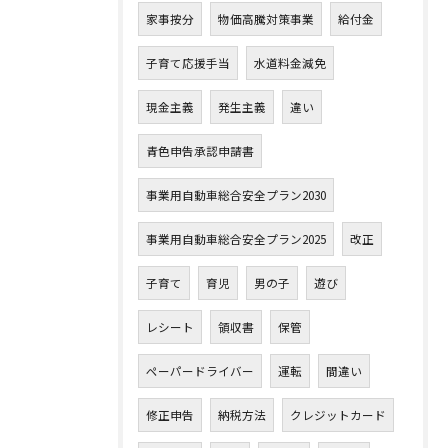
家事按分
物価高騰対策事業
給付金
子育て応援手当
水道料金減免
現金主義
発生主義
違い
青色申告承認申請書
事業用自動車総合安全プラン2030
事業用自動車総合安全プラン2025
改正
子育て
育児
男の子
遊び
レシート
領収書
保管
ペーパードライバー
運転
間違い
修正申告
納税方法
クレジットカード