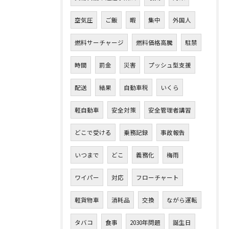
空気圧
ご飯
暇
集中
外国人
燃料サーチャージ
燃料価格高騰
駐禁
時間
罰金
災害
プッシュ型支援
配送
結果
自動車税
いくら
軽自動車
安全対策
安全管理者講習
どこで受ける
乗務記録
事故報告
いつまで
どこ
義務化
梅雨
ワイパー
対応
フローチャート
軽貨物車
消耗品
交換
ながら運転
タバコ
食事
2030年問題
誕生日