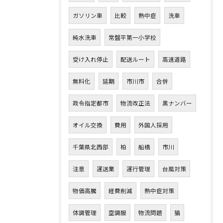
ガソリン車
比較
熱中症
洗車
純水洗車
常盤平第一小学校
受け入れ停止
配送ルート
高速道路
無料化
延期
市川市
合併
政令指定都市
物流改正法
黒ナンバー
オイル交換
費用
外国人採用
千葉県北西部
柏
船橋
市川
注意
運送業
運行管理
台風対策
物価高騰
経費削減
熱中症対策
体調管理
空調服
物流問題
猫