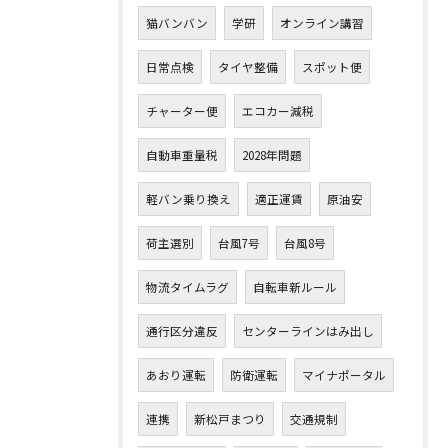
猫バンバン
学研
オンライン講習
日常点検
タイヤ整備
スポット便
チャーター便
エコカー減税
自動車重量税
2028年問題
軽バン乗り換え
適正運賃
原油安
荷主選別
台風7号
台風8号
物流タイムラグ
自転車新ルール
通行区分違反
センターラインはみ出し
あおり運転
防衛運転
マイナポータル
連携
新松戸まつり
交通規制