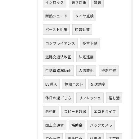
インロック
暑さ対策
酷暑
断熱シェード
タイヤ点検
バースト対策
猛暑対策
コンプライアンス
多重下請
道路交通法改正
法定速度
生活道路30kmh
人流変化
渋滞回避
EV導入
稼働コスト
配送効率
休日の過ごし方
リフレッシュ
推し活
老朽化
スピード超過
エコドライブ
国土交通省
補助金
バックカメラ
安全装備
事故防止
注意点
千葉県