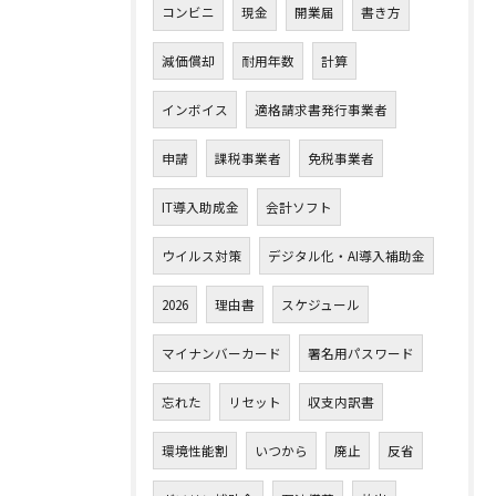
コンビニ
現金
開業届
書き方
減価償却
耐用年数
計算
インボイス
適格請求書発行事業者
申請
課税事業者
免税事業者
IT導入助成金
会計ソフト
ウイルス対策
デジタル化・AI導入補助金
2026
理由書
スケジュール
マイナンバーカード
署名用パスワード
忘れた
リセット
収支内訳書
環境性能割
いつから
廃止
反省