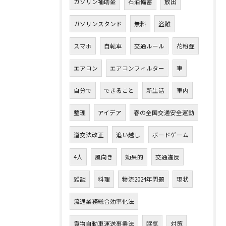
ガソリン補助金
石油備蓄
放出
ガソリンスタンド
無料
盗難
スマホ
自転車
交通ルール
花粉症
エアコン
エアコンフィルター
車
自分で
できること
新生活
車内
整理
アイデア
春の全国交通安全運動
道交法改正
追い越し
ボードゲーム
4人
風向き
効果的
交通違反
雑談
料理
物流2024年問題
現状
流通業務総合効率化法
貨物自動車運送事業法
眠気
対策