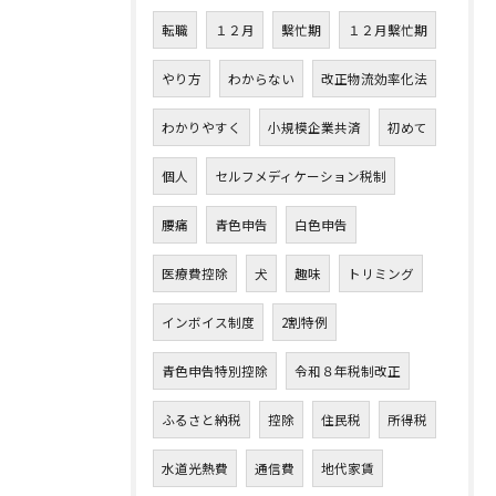
転職
１２月
繫忙期
１２月繫忙期
やり方
わからない
改正物流効率化法
わかりやすく
小規模企業共済
初めて
個人
セルフメディケーション税制
腰痛
青色申告
白色申告
医療費控除
犬
趣味
トリミング
インボイス制度
2割特例
青色申告特別控除
令和８年税制改正
ふるさと納税
控除
住民税
所得税
水道光熱費
通信費
地代家賃