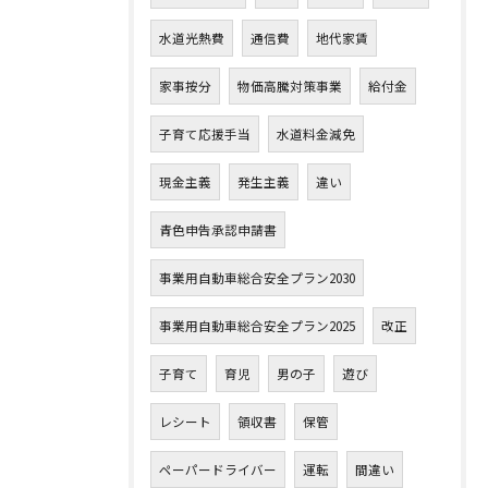
水道光熱費
通信費
地代家賃
家事按分
物価高騰対策事業
給付金
子育て応援手当
水道料金減免
現金主義
発生主義
違い
青色申告承認申請書
事業用自動車総合安全プラン2030
事業用自動車総合安全プラン2025
改正
子育て
育児
男の子
遊び
レシート
領収書
保管
ペーパードライバー
運転
間違い