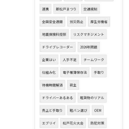
連携
新松戸まつり
交通規制
全国安全週間
労災防止
厚生労働省
地震保険料控除
リスクマネジメント
ドライブレコーダー
2026年問題
企業はい
人手不足
チームワーク
仕組み化
電子帳簿保存法
手取り
待機時間解消
荷主
ドライバーあるある
軽貨物のリアル
売上と手取り
軽バン選び
OEM
エブリイ
松戸花火大会
防犯対策