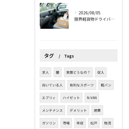
2026/08/05
限界軽貨物ドライバーが最低限やるべき！？「ズボラ経費防衛術」
タグ
Tags
求人
闇
実際どうなの？
収入
向いている人
有利なスポーツ
軽バン
エブリィ
ハイゼット
N-VAN
メンテナンス
デメリット
燃費
ガソリン
市場
年収
松戸
物流