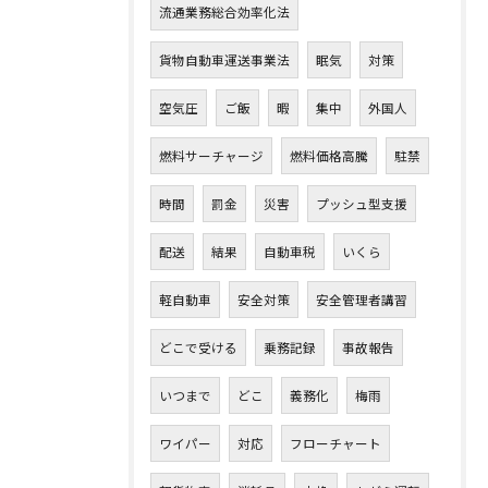
流通業務総合効率化法
貨物自動車運送事業法
眠気
対策
空気圧
ご飯
暇
集中
外国人
燃料サーチャージ
燃料価格高騰
駐禁
時間
罰金
災害
プッシュ型支援
配送
結果
自動車税
いくら
軽自動車
安全対策
安全管理者講習
どこで受ける
乗務記録
事故報告
いつまで
どこ
義務化
梅雨
ワイパー
対応
フローチャート