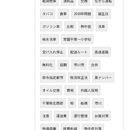
軽貨物車
消耗品
交換
ながら運転
タバコ
食事
2030年問題
誕生日
ガソリン車
比較
熱中症
洗車
純水洗車
常盤平第一小学校
受け入れ停止
配送ルート
高速道路
無料化
延期
市川市
合併
政令指定都市
物流改正法
黒ナンバー
オイル交換
費用
外国人採用
千葉県北西部
柏
船橋
市川
注意
運送業
運行管理
台風対策
物価高騰
経費削減
熱中症対策