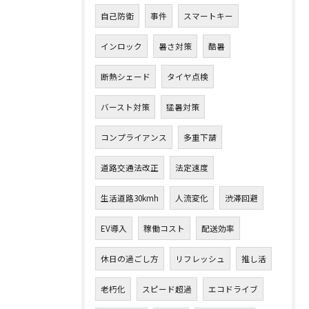
自己防衛
事件
スマートキー
インロック
暑さ対策
酷暑
断熱シェード
タイヤ点検
バースト対策
猛暑対策
コンプライアンス
多重下請
道路交通法改正
法定速度
生活道路30kmh
人流変化
渋滞回避
EV導入
稼働コスト
配送効率
休日の過ごし方
リフレッシュ
推し活
老朽化
スピード超過
エコドライブ