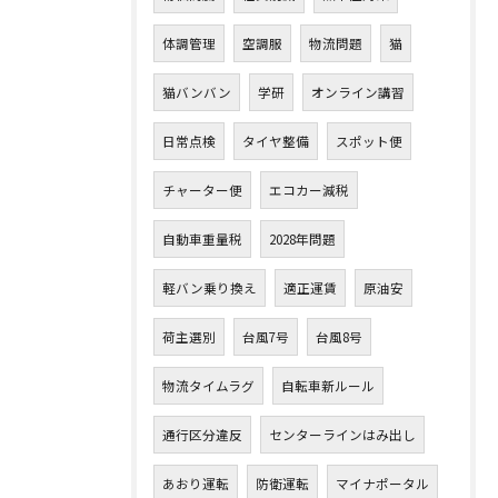
体調管理
空調服
物流問題
猫
猫バンバン
学研
オンライン講習
日常点検
タイヤ整備
スポット便
チャーター便
エコカー減税
自動車重量税
2028年問題
軽バン乗り換え
適正運賃
原油安
荷主選別
台風7号
台風8号
物流タイムラグ
自転車新ルール
通行区分違反
センターラインはみ出し
あおり運転
防衛運転
マイナポータル