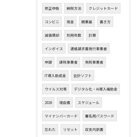
修正申告
納税方法
クレジットカード
コンビニ
現金
開業届
書き方
減価償却
耐用年数
計算
インボイス
適格請求書発行事業者
申請
課税事業者
免税事業者
IT導入助成金
会計ソフト
ウイルス対策
デジタル化・AI導入補助金
2026
理由書
スケジュール
マイナンバーカード
署名用パスワード
忘れた
リセット
収支内訳書