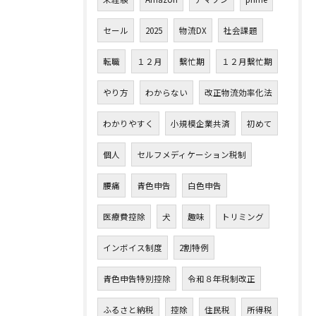
セール
2025
物流DX
社会課題
転職
１２月
繫忙期
１２月繫忙期
やり方
わからない
改正物流効率化法
わかりやすく
小規模企業共済
初めて
個人
セルフメディケーション税制
腰痛
青色申告
白色申告
医療費控除
犬
趣味
トリミング
インボイス制度
2割特例
青色申告特別控除
令和８年税制改正
ふるさと納税
控除
住民税
所得税