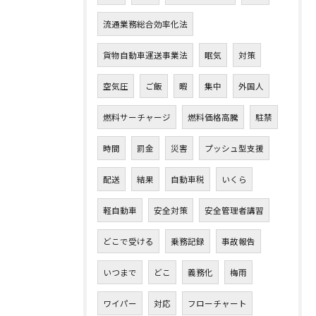
流通業務総合効率化法
貨物自動車運送事業法
眠気
対策
空気圧
ご飯
暇
集中
外国人
燃料サーチャージ
燃料価格高騰
駐禁
時間
罰金
災害
プッシュ型支援
配送
結果
自動車税
いくら
軽自動車
安全対策
安全管理者講習
どこで受ける
乗務記録
事故報告
いつまで
どこ
義務化
梅雨
ワイパー
対応
フローチャート