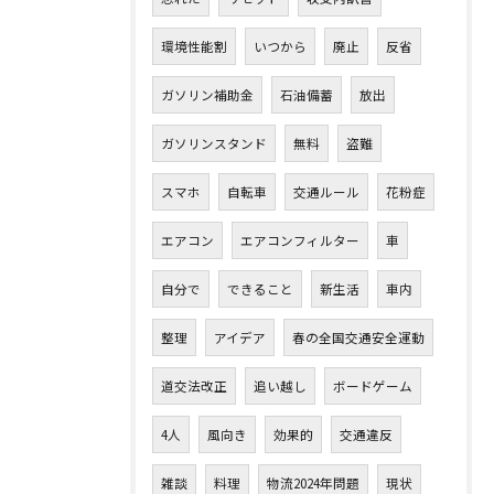
環境性能割
いつから
廃止
反省
ガソリン補助金
石油備蓄
放出
ガソリンスタンド
無料
盗難
スマホ
自転車
交通ルール
花粉症
エアコン
エアコンフィルター
車
自分で
できること
新生活
車内
整理
アイデア
春の全国交通安全運動
道交法改正
追い越し
ボードゲーム
4人
風向き
効果的
交通違反
雑談
料理
物流2024年問題
現状