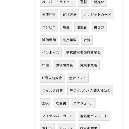
ペーパードライバー
運転
間違い
修正申告
納税方法
クレジットカード
コンビニ
現金
開業届
書き方
減価償却
耐用年数
計算
インボイス
適格請求書発行事業者
申請
課税事業者
免税事業者
IT導入助成金
会計ソフト
ウイルス対策
デジタル化・AI導入補助金
2026
理由書
スケジュール
マイナンバーカード
署名用パスワード
忘れた
リセット
収支内訳書