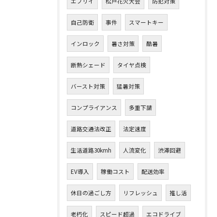
エブリイ
松戸花火大会
防犯対策
自己防衛
事件
スマートキー
インロック
暑さ対策
酷暑
断熱シェード
タイヤ点検
バースト対策
猛暑対策
コンプライアンス
多重下請
道路交通法改正
法定速度
生活道路30kmh
人流変化
渋滞回避
EV導入
稼働コスト
配送効率
休日の過ごし方
リフレッシュ
推し活
老朽化
スピード超過
エコドライブ