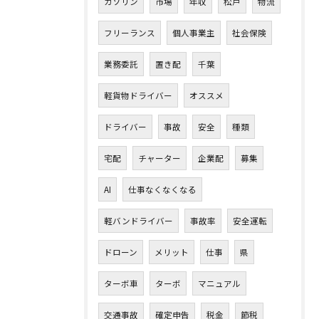
ガソリン
市場
年収
松戸
物流
フリーランス
個人事業主
社会保険
業務委託
置き配
千葉
軽貨物ドライバー
オススメ
ドライバー
事故
安全
種類
宅配
チャーター
企業配
募集
AI
仕事なくなくなる
軽バンドライバー
事故率
安全運転
ドローン
メリット
仕事
県
ターボ車
ターボ
マニュアル
交通事故
確定申告
税金
節税