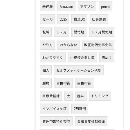
未経験
Amazon
アマゾン
prime
セール
2025
物流DX
社会課題
転職
１２月
繫忙期
１２月繫忙期
やり方
わからない
改正物流効率化法
わかりやすく
小規模企業共済
初めて
個人
セルフメディケーション税制
腰痛
青色申告
白色申告
医療費控除
犬
趣味
トリミング
インボイス制度
2割特例
青色申告特別控除
令和８年税制改正