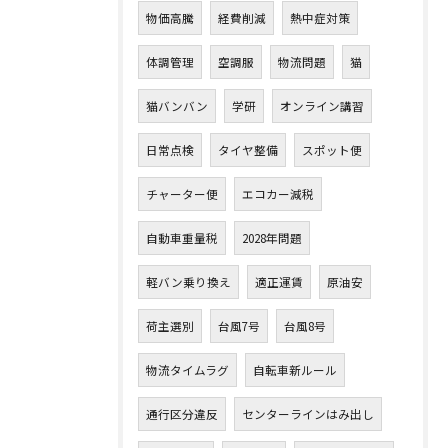
物価高騰
経費削減
熱中症対策
体調管理
空調服
物流問題
猫
猫バンバン
学研
オンライン講習
日常点検
タイヤ整備
スポット便
チャーター便
エコカー減税
自動車重量税
2028年問題
軽バン乗り換え
適正運賃
原油安
荷主選別
台風7号
台風8号
物流タイムラグ
自転車新ルール
通行区分違反
センターラインはみ出し