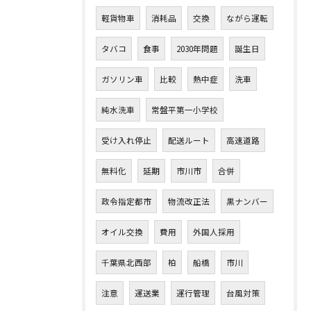
軽貨物車
消耗品
交換
ながら運転
タバコ
食事
2030年問題
誕生日
ガソリン車
比較
熱中症
洗車
純水洗車
常盤平第一小学校
受け入れ停止
配送ルート
高速道路
無料化
延期
市川市
合併
政令指定都市
物流改正法
黒ナンバー
オイル交換
費用
外国人採用
千葉県北西部
柏
船橋
市川
注意
運送業
運行管理
台風対策