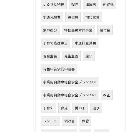
ふるさと納税
控除
住民税
所得税
水道光熱費
通信費
地代家賃
家事按分
物価高騰対策事業
給付金
子育て応援手当
水道料金減免
現金主義
発生主義
違い
青色申告承認申請書
事業用自動車総合安全プラン2030
事業用自動車総合安全プラン2025
改正
子育て
育児
男の子
遊び
レシート
領収書
保管