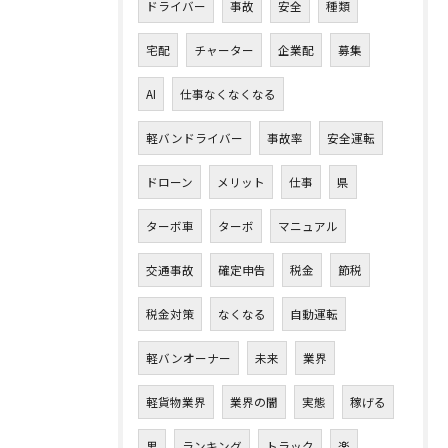
ドライバー
事故
安全
種類
宅配
チャーター
企業配
募集
AI
仕事なくなくなる
軽バンドライバー
事故率
安全運転
ドローン
メリット
仕事
県
ターボ車
ターボ
マニュアル
交通事故
確定申告
税金
節税
税金対策
なくなる
自動運転
軽バンオーナー
未来
業界
軽貨物業界
業界の闇
実態
稼げる
男
ランキング
トラック
楽