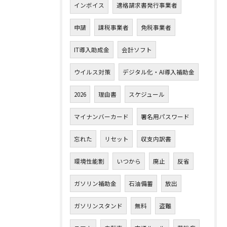
インボイス
適格請求書発行事業者
申請
課税事業者
免税事業者
IT導入助成金
会計ソフト
ウイルス対策
デジタル化・AI導入補助金
2026
理由書
スケジュール
マイナンバーカード
署名用パスワード
忘れた
リセット
収支内訳書
環境性能割
いつから
廃止
反省
ガソリン補助金
石油備蓄
放出
ガソリンスタンド
無料
盗難