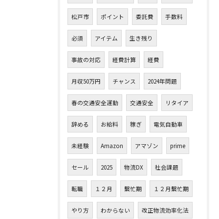
松戸市
ポイント
委託費
手数料
必須
アイテム
生き残り
事故の対応
経費計算
経費
月収50万円
チャンス
2024年問題
春の交通安全運動
交通安全
リタイア
辞める
お給料
稼ぎ
電気自動車
未経験
Amazon
アマゾン
prime
セール
2025
物流DX
社会課題
転職
１２月
繫忙期
１２月繫忙期
やり方
わからない
改正物流効率化法