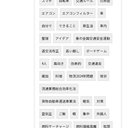
スマホ
自転車
交通ルール
花粉症
エアコン
エアコンフィルター
車
自分で
できること
新生活
車内
整理
アイデア
春の全国交通安全運動
道交法改正
追い越し
ボードゲーム
4人
風向き
効果的
交通違反
雑談
料理
物流2024年問題
現状
流通業務総合効率化法
貨物自動車運送事業法
眠気
対策
空気圧
ご飯
暇
集中
外国人
燃料サーチャージ
燃料価格高騰
駐禁