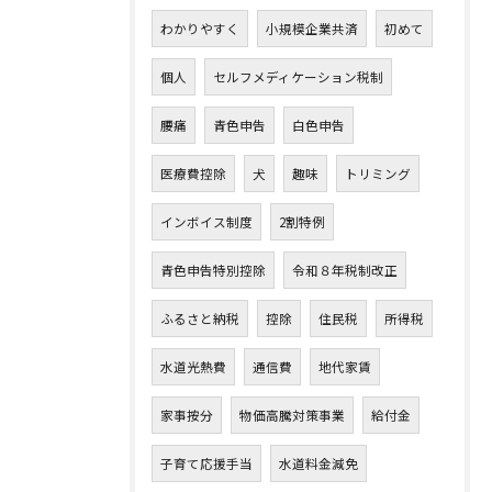
わかりやすく
小規模企業共済
初めて
個人
セルフメディケーション税制
腰痛
青色申告
白色申告
医療費控除
犬
趣味
トリミング
インボイス制度
2割特例
青色申告特別控除
令和８年税制改正
ふるさと納税
控除
住民税
所得税
水道光熱費
通信費
地代家賃
家事按分
物価高騰対策事業
給付金
子育て応援手当
水道料金減免