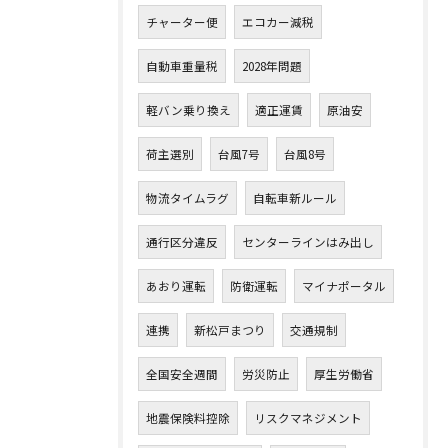
チャーター便
エコカー減税
自動車重量税
2028年問題
軽バン乗り換え
適正運賃
原油安
荷主選別
台風7号
台風8号
物流タイムラグ
自転車新ルール
通行区分違反
センターラインはみ出し
あおり運転
防衛運転
マイナポータル
連携
新松戸まつり
交通規制
全国安全週間
労災防止
厚生労働省
地震保険料控除
リスクマネジメント