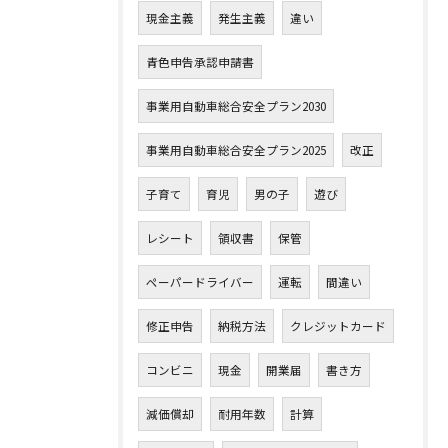
現金主義
発生主義
違い
青色申告承認申請書
事業用自動車総合安全プラン2030
事業用自動車総合安全プラン2025
改正
子育て
育児
男の子
遊び
レシート
領収書
保管
ペーパードライバー
運転
間違い
修正申告
納税方法
クレジットカード
コンビニ
現金
開業届
書き方
減価償却
耐用年数
計算