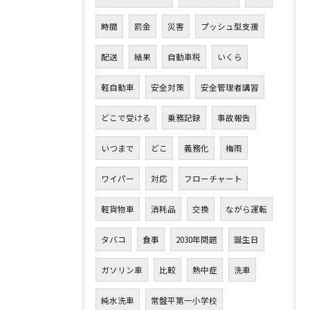
時間
罰金
災害
プッシュ型支援
配送
結果
自動車税
いくら
軽自動車
安全対策
安全管理者講習
どこで受ける
乗務記録
事故報告
いつまで
どこ
義務化
梅雨
ワイパー
対応
フローチャート
軽貨物車
消耗品
交換
ながら運転
タバコ
食事
2030年問題
誕生日
ガソリン車
比較
熱中症
洗車
純水洗車
常盤平第一小学校