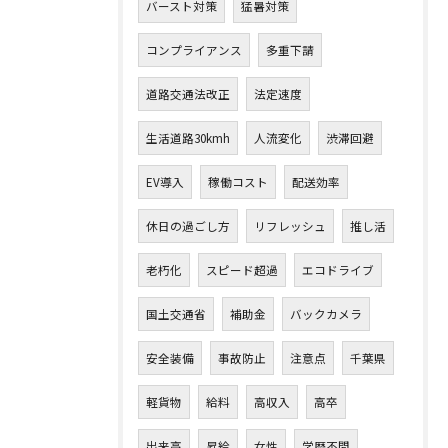
バースト対策
猛暑対策
コンプライアンス
多重下請
道路交通法改正
法定速度
生活道路30kmh
人流変化
渋滞回避
EV導入
稼働コスト
配送効率
休日の過ごし方
リフレッシュ
推し活
老朽化
スピード超過
エコドライブ
国土交通省
補助金
バックカメラ
安全装備
事故防止
注意点
千葉県
軽貨物
給料
高収入
高卒
出来高
昇給
女性
学歴不問