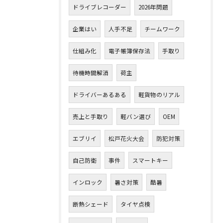
ドライブレコーダー
2026年問題
企業はい
人手不足
チームワーク
仕組み化
電子帳簿保存法
手取り
待機時間解消
荷主
ドライバーあるある
軽貨物のリアル
売上と手取り
軽バン選び
OEM
エブリイ
松戸花火大会
防犯対策
自己防衛
事件
スマートキー
インロック
暑さ対策
酷暑
断熱シェード
タイヤ点検