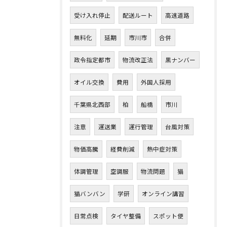
受け入れ停止
配送ルート
高速道路
無料化
延期
市川市
合併
政令指定都市
物流改正法
黒ナンバー
オイル交換
費用
外国人採用
千葉県北西部
柏
船橋
市川
注意
運送業
運行管理
台風対策
物価高騰
経費削減
熱中症対策
体調管理
空調服
物流問題
猫
猫バンバン
学研
オンライン講習
日常点検
タイヤ整備
スポット便