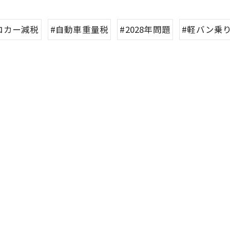
コカー減税
#自動車重量税
#2028年問題
#軽バン乗