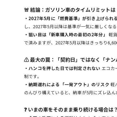
🚨
結論：ガソリン車のタイムリミットは「
・2027年5月に「燃費基準」が引き上げられ
し、2027年5月以降は基準が一気に厳しくな
・狙い目は「新車購入時の最初の2年分」
軽貨
で済みますが、2027年5月以降はきっちり6,6
⚠️
最大の罠：「契約日」ではなく「ナン
・ハンコを押した日では判定されない
エコカ
制です。
・納期遅れによる「一発アウト」のリスク
軽
のんびり構えていると、納車が5月にズレ込ん
❓
いまの車をそのまま乗り続ける場合は