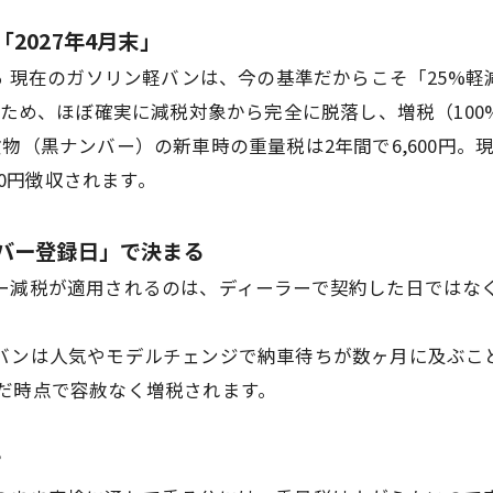
2027年4月末」
る
現在のガソリン軽バンは、今の基準だからこそ「25%軽
るため、ほぼ確実に減税対象から完全に脱落し、増税（10
物（黒ナンバー）の新車時の重量税は2年間で6,600円。現行の
00円徴収されます。
バー登録日」で決まる
ー減税が適用されるのは、ディーラーで契約した日ではな
バンは人気やモデルチェンジで納車待ちが数ヶ月に及ぶこと
だ時点で容赦なく増税されます。
？