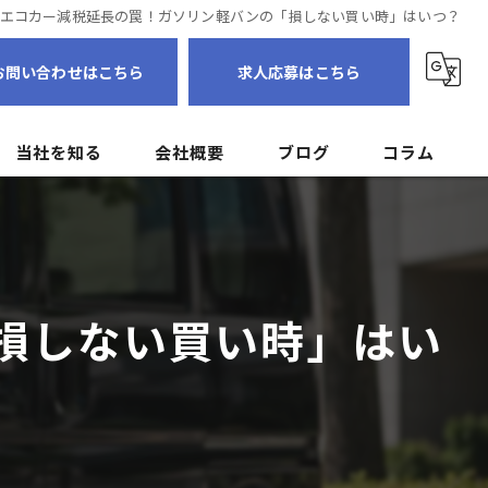
エコカー減税延長の罠！ガソリン軽バンの「損しない買い時」はいつ？
お問い合わせはこちら
求人応募はこちら
当社を知る
会社概要
ブログ
コラム
転職
個人事業主
損しない買い時」はい
フリーランス
ドライバー
未経験