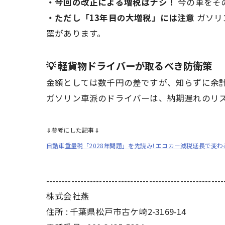
・今回の改正による増税はナシ！
今の車をそ
・ただし「13年目の大増税」には注意
ガソリン
罠があります。
💡
軽貨物ドライバーが取るべき防衛策
金額としては数千円の差ですが、知らずに余
ガソリン車派のドライバーは、納期遅れのリ
⇓参考にした記事⇓
自動車重量税「2028年問題」を先読み! エコカー減税延長で変わるクル
---------------------------------------------------------
株式会社燕
住所 : 千葉県松戸市古ケ崎2-3169-14