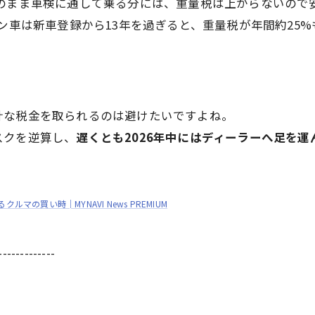
のまま車検に通して乗る分には、重量税は上がらないので
車は新車登録から13年を過ぎると、重量税が年間約25%もア
計な税金を取られるのは避けたいですよね。
スクを逆算し、
遅くとも2026年中にはディーラーへ足を
マの買い時│MYNAVI News PREMIUM
-------------